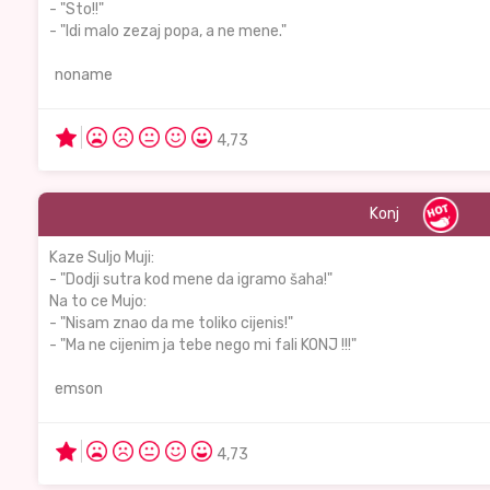
- "Sto!!"
- "Idi malo zezaj popa, a ne mene."
noname
4,73
Konj
Kaze Suljo Muji:
- "Dodji sutra kod mene da igramo šaha!"
Na to ce Mujo:
- "Nisam znao da me toliko cijenis!"
- "Ma ne cijenim ja tebe nego mi fali KONJ !!!"
emson
4,73