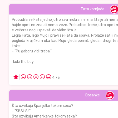
Fata kornjaća
Probudila se Fata jedno jutro sva mokra, ne zna šta je ali nem
hajde opet ne zna ali nema veze. Probudi se treće jutro opet m
e večeras neću spavati da vidim šta je.
Legla Fata, lego Mujo i pravi se Fata da spava. Prolaze sati i n
pogleda krajičkom oka kad Mujo gleda pornić, gleda i drugi te
kaže:
- "Pu gaboru vidi treba."
kuki the bey
4,73
Bosanke
Šta uzvikuju Španjolke tokom sexa?
- "Si! Si! Si!"
Šta uzvikuju Amerikanke tokom sexa?