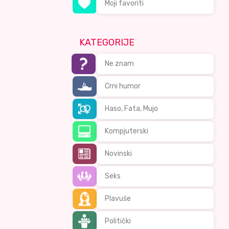
Moji favoriti
KATEGORIJE
Ne znam
Crni humor
Haso, Fata, Mujo
Kompjuterski
Novinski
Seks
Plavuše
Politički