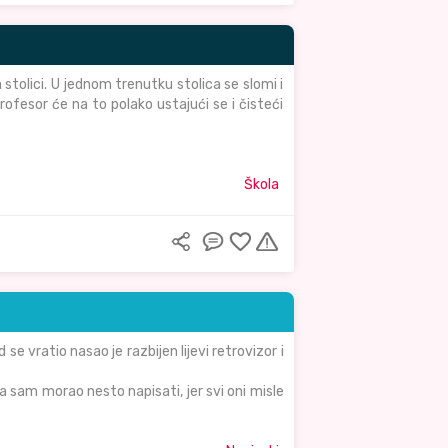
 stolici. U jednom trenutku stolica se slomi i
rofesor će na to polako ustajući se i čisteći
Škola
se vratio nasao je razbijen lijevi retrovizor i
 sam morao nesto napisati, jer svi oni misle