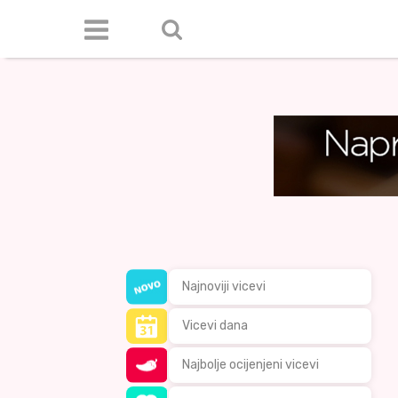
Najnoviji vicevi
Vicevi dana
Najbolje ocijenjeni vicevi