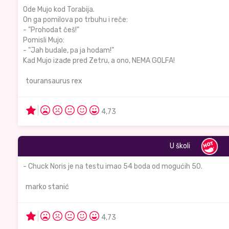
Ode Mujo kod Torabija.
On ga pomilova po trbuhu i reče:
- "Prohodat češ!"
Pomisli Mujo:
- "Jah budale, pa ja hodam!"
Kad Mujo izađe pred Zetru, a ono, NEMA GOLFA!
touransaurus rex
4,73
U školi
- Chuck Noris je na testu imao 54 boda od mogućih 50.
marko stanić
4,73