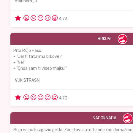
marinero_1
4,73
BRKOVI
Pita Mujo Hasu:
- "Jel ti tata ima brkove?"
- "Ne!"
- "Onda sam ti video majku!"
VUK STRASNI
4,73
NADOKNADA
Mujo na putu zgazio petla. Zaustavi auto te ode kod domaćice