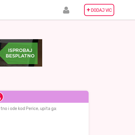
+
DODAJ VIC
jatno i ode kod Perice, upita ga: