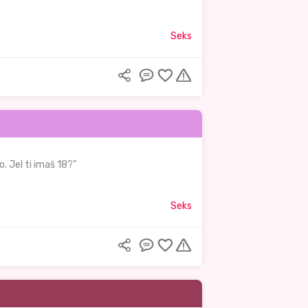
Seks
o. Jel ti imaš 18?"
Seks