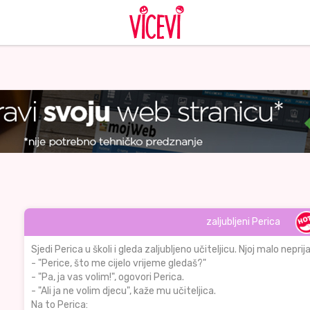
zaljubljeni Perica
Sjedi Perica u školi i gleda zaljubljeno učiteljicu. Njoj malo nepri
- "Perice, što me cijelo vrijeme gledaš?"
- "Pa, ja vas volim!", ogovori Perica.
- "Ali ja ne volim djecu", kaže mu učiteljica.
Na to Perica: