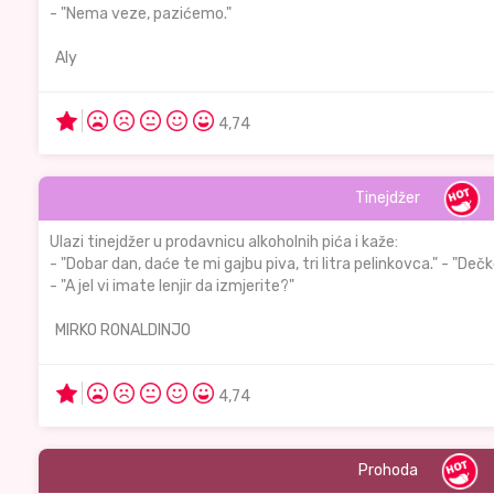
- "Nema veze, pazićemo."
Aly
4,74
Tinejdžer
Ulazi tinejdžer u prodavnicu alkoholnih pića i kaže:
- "Dobar dan, daće te mi gajbu piva, tri litra pelinkovca." - "Dečk
- "A jel vi imate lenjir da izmjerite?"
MIRKO RONALDINJO
4,74
Prohoda