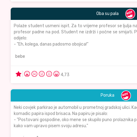
Oba su pala
Polaže student usmeni ispit. Za to vrijeme profesor se ljulja na
profesor padne na pod. Student ne izdrži i počne se smijati. P
odijelo:
- "Eh, kolega, danas padosmo obojica!"
bebe
4,73
Poruka
Neki covjek parkirao je automobil u prometnoj gradskoj ulici. Kad 
komadic papira ispod brisaca. Na papiru je pisalo:
- "Postovani gospodine, oko mene se skupilo puno prolaznika pa
kako vam upravo pisem svoju adresu."