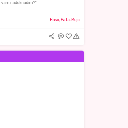
 da vam nadoknadim?"
Haso, Fata, Mujo