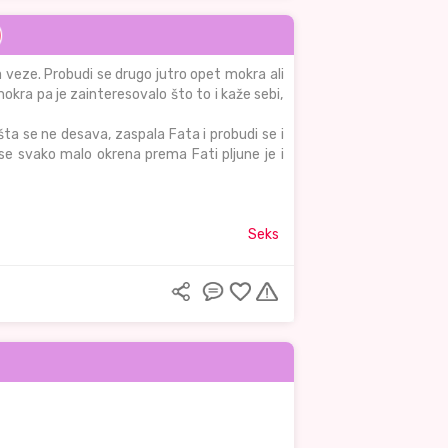
a veze. Probudi se drugo jutro opet mokra ali
okra pa je zainteresovalo što to i kaže sebi,
išta se ne desava, zaspala Fata i probudi se i
 se svako malo okrena prema Fati pljune je i
Seks