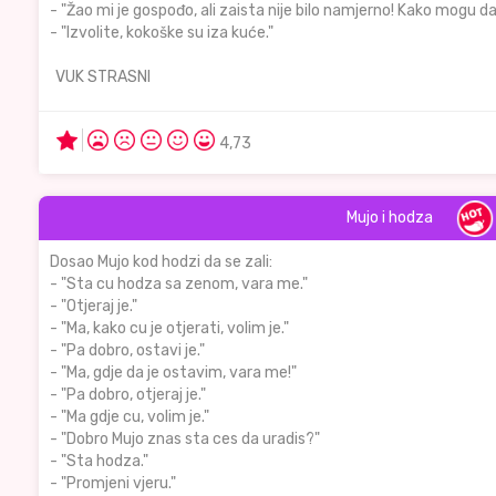
- "Žao mi je gospođo, ali zaista nije bilo namjerno! Kako mogu
- "Izvolite, kokoške su iza kuće."
VUK STRASNI
4,73
Mujo i hodza
Dosao Mujo kod hodzi da se zali:
- "Sta cu hodza sa zenom, vara me."
- "Otjeraj je."
- "Ma, kako cu je otjerati, volim je."
- "Pa dobro, ostavi je."
- "Ma, gdje da je ostavim, vara me!"
- "Pa dobro, otjeraj je."
- "Ma gdje cu, volim je."
- "Dobro Mujo znas sta ces da uradis?"
- "Sta hodza."
- "Promjeni vjeru."