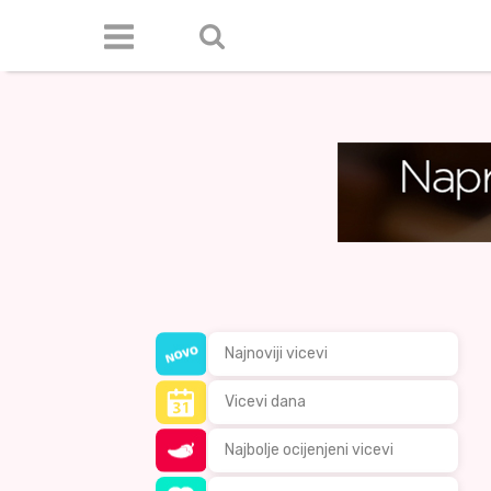
Najnoviji vicevi
Vicevi dana
Najbolje ocijenjeni vicevi