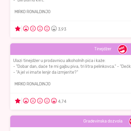
- "Bili bismo kvit."
MIRKO RONALDINJO
3,93
Tinejdžer
Ulazi tinejdžer u prodavnicu alkoholnih pića i kaže:
- "Dobar dan, daće te mi gajbu piva, tri litra pelinkovca." - "Dečk
- "A jel vi imate lenjir da izmjerite?"
MIRKO RONALDINJO
4,74
Građevinska dozvola