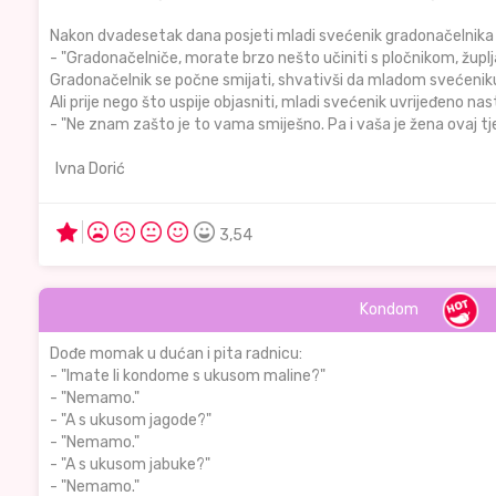
Nakon dvadesetak dana posjeti mladi svećenik gradonačelnika 
- "Gradonačelniče, morate brzo nešto učiniti s pločnikom, župljan
Gradonačelnik se počne smijati, shvativši da mladom svećeniku ni
Ali prije nego što uspije objasniti, mladi svećenik uvrijeđeno nas
- "Ne znam zašto je to vama smiješno. Pa i vaša je žena ovaj t
Ivna Dorić
3,54
Kondom
Dođe momak u dućan i pita radnicu:
- "Imate li kondome s ukusom maline?"
- "Nemamo."
- "A s ukusom jagode?"
- "Nemamo."
- "A s ukusom jabuke?"
- "Nemamo."