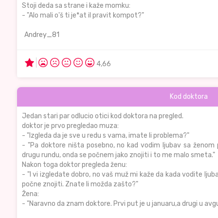
Stoji deda sa strane i kaže momku:
- "Alo mali o'š ti je*at il pravit kompot?"
Andrey_81
4,66
Kod doktora
Jedan stari par odlucio otici kod doktora na pregled.
doktor je prvo pregledao muza:
- "Izgleda da je sve u redu s vama, imate li problema?"
- "Pa doktore ništa posebno, no kad vodim ljubav sa ženom p
drugu rundu, onda se počnem jako znojiti i to me malo smeta."
Nakon toga doktor pregleda ženu:
- "I vi izgledate dobro, no vaš muž mi kaže da kada vodite ljuba
počne znojiti. Znate li možda zašto?"
Žena:
- "Naravno da znam doktore. Prvi put je u januaru,a drugi u avg