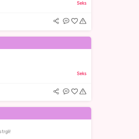
Seks
Seks
trgli!