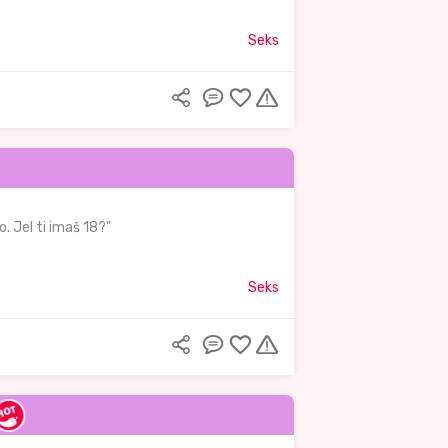
Seks
o. Jel ti imaš 18?"
Seks