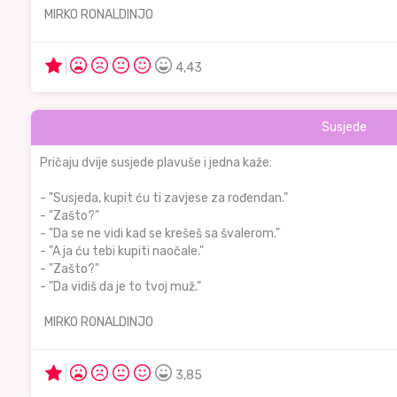
MIRKO RONALDINJO
4,43
Susjede
Pričaju dvije susjede plavuše i jedna kaže:
- "Susjeda, kupit ću ti zavjese za rođendan."
- "Zašto?"
- "Da se ne vidi kad se krešeš sa švalerom."
- "A ja ću tebi kupiti naočale."
- "Zašto?"
- "Da vidiš da je to tvoj muž."
MIRKO RONALDINJO
3,85