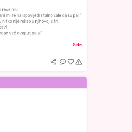
i reče mu:
i mi se na ispovijedi stalno žale da su pali."
tko nije rekao u njihovoj šifri.
tavi:
jedan već dvaput pala!"
Seks