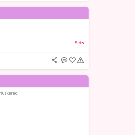
Seks
 muskarac: