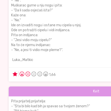
- "Ne".
Muškarac gurne u nju nogu i pita:
- "Da li sada osjećaš išta?"
Kaže ona:
- "Ne."
Ide on izvaditi nogu i ostane mu cipela u njoj.
Ode on potražiti cipelu i vidi indijanca.
Pita on indijanca:
- "Jesi vidio moju cipelu?"
Na to će njemu indijanac:
- "Ne, a jesi ti vidio moje pleme?".
Luka_Matkic
1,66
Kvit
Pita prijatelj prijatelja:
- "Šta bi bilo kad bih ja spavao sa tvojom ženom?"