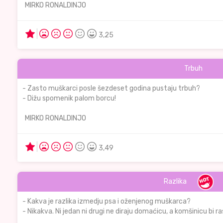
MIRKO RONALDINJO
3,25
Trbuh
- Zasto muškarci posle šezdeset godina pustaju trbuh?
- Dižu spomenik palom borcu!
MIRKO RONALDINJO
3,49
Razlika
- Kakva je razlika izmedju psa i oženjenog muškarca?
- Nikakva. Ni jedan ni drugi ne diraju domaćicu, a komšinicu bi ras