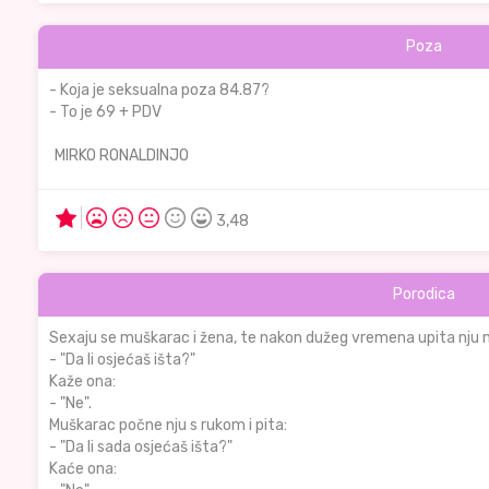
Poza
- Koja je seksualna poza 84.87?
- To je 69 + PDV
MIRKO RONALDINJO
3,48
Porodica
Sexaju se muškarac i žena, te nakon dužeg vremena upita nju
- "Da li osjećaš išta?"
Kaže ona:
- "Ne".
Muškarac počne nju s rukom i pita:
- "Da li sada osjećaš išta?"
Kaće ona: