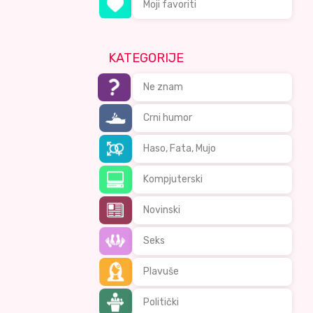
Moji favoriti
KATEGORIJE
Ne znam
Crni humor
Haso, Fata, Mujo
Kompjuterski
Novinski
Seks
Plavuše
Politički