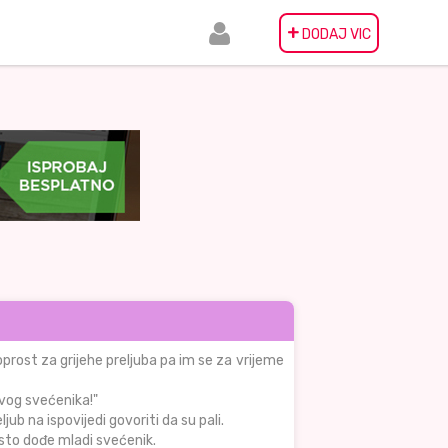
+
DODAJ VIC
prost za grijehe preljuba pa im se za vrijeme
ovog svećenika!"
jub na ispovijedi govoriti da su pali.
sto dođe mladi svećenik.