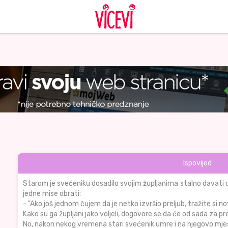
Ispovijed
Starom je svećeniku dosadilo svojim župljanima stalno davati o
jedne mise obrati:
- "Ako još jednom čujem da je netko izvršio preljub, tražite si n
Kako su ga župljani jako voljeli, dogovore se da će od sada za prel
No, nakon nekog vremena stari svećenik umre i na njegovo mje