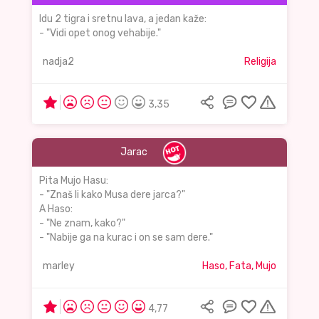
Idu 2 tigra i sretnu lava, a jedan kaže:
- "Vidi opet onog vehabije."
nadja2
Religija
3,35
Jarac
Pita Mujo Hasu:
- "Znaš li kako Musa dere jarca?"
A Haso:
- "Ne znam, kako?"
- "Nabije ga na kurac i on se sam dere."
marley
Haso, Fata, Mujo
4,77