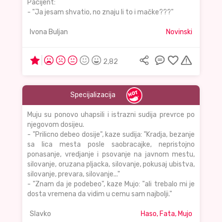
Pacijent:
- "Ja jesam shvatio, no znaju li to i mačke???"
Ivona Buljan
Novinski
2,82
Specijalizacija
Muju su ponovo uhapsili i istrazni sudija prevrce po
njegovom dosijeu.
- "Prilicno debeo dosije", kaze sudija: "Kradja, bezanje
sa lica mesta posle saobracajke, nepristojno
ponasanje, vredjanje i psovanje na javnom mestu,
silovanje, oruzana pljacka, silovanje, pokusaj ubistva,
silovanje, prevara, silovanje..."
- "Znam da je podebeo", kaze Mujo: "ali trebalo mi je
dosta vremena da vidim u cemu sam najbolji."
Slavko
Haso, Fata, Mujo