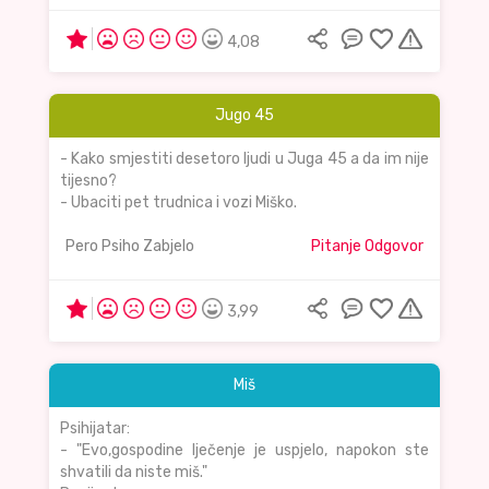
4,08
Jugo 45
- Kako smjestiti desetoro ljudi u Juga 45 a da im nije
tijesno?
- Ubaciti pet trudnica i vozi Miško.
Pero Psiho Zabjelo
Pitanje Odgovor
3,99
Miš
Psihijatar:
- "Evo,gospodine lječenje je uspjelo, napokon ste
shvatili da niste miš."