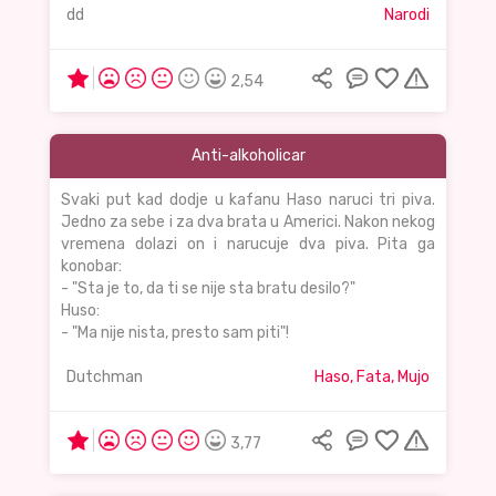
dd
Narodi
2,54
Anti-alkoholicar
Svaki put kad dodje u kafanu Haso naruci tri piva.
Jedno za sebe i za dva brata u Americi. Nakon nekog
vremena dolazi on i narucuje dva piva. Pita ga
konobar:
- "Sta je to, da ti se nije sta bratu desilo?"
Huso:
- "Ma nije nista, presto sam piti"!
Dutchman
Haso, Fata, Mujo
3,77