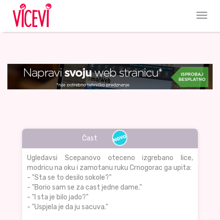
Čast
Ugledavsi Scepanovo oteceno izgrebano lice,
modricu na oku i zamotanu ruku Crnogorac ga upita:
- "Sta se to desilo sokole?"
- "Borio sam se za cast jedne dame."
- "I sta je bilo jado?"
- "Uspjela je da ju sacuva."