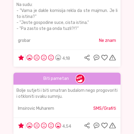
Na sudu:
- "Vama je dakle komisija rekla da ste majmun. Je li
to istina?"
- "Jeste gospodine suce, cista istina."
- "Pa zasto ste ga onda tuzli?!?"
grobar
Ne znam
4,18
Biti pametan
Bolje sutjeti i biti smatran budalom nego progovoriti
i otkloniti svaku sumnju.
Imsirovic Muharem
SMS/Grafiti
4,54