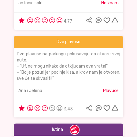
antonio split
Ne znam
4,77
Dve plavuse
Dve plavuse na parkingu pokusavaju da otvore svoj
auto.
- "Uf, ne mogu nikako da otkljucam ova vrata!"
- "Bolje pozuri jer pocinje kisa, a krov nam je otvoren,
sve će se skvasiti!"
Ana i Jelena
Plavuše
3,43
Istina