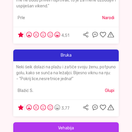
me ne budu priveli i ispitivali, to je za mene uzbudljiv i
uspiješan vikend."
Prle
Narodi
4,51
Bruka
Neki šeik dolazi na plažu i zatiče svoju ženu, potpuno
golu, kako se sunča na ležaljci. Bijesno viknu na nju:
- "Pokrij lice,nesretnice jedna!"
Blažić S.
Glupi
3,77
Vehabija