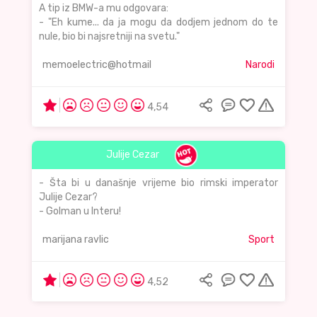
A tip iz BMW-a mu odgovara:
- "Eh kume... da ja mogu da dodjem jednom do te
nule, bio bi najsretniji na svetu."
memoelectric@hotmail
Narodi
4,54
Julije Cezar
- Šta bi u današnje vrijeme bio rimski imperator
Julije Cezar?
- Golman u Interu!
marijana ravlic
Sport
4,52