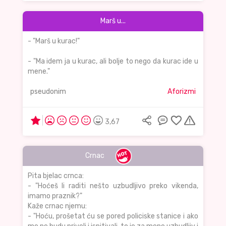
Marš u...
- "Marš u kurac!"
- "Ma idem ja u kurac, ali bolje to nego da kurac ide u
mene."
pseudonim
Aforizmi
3,67
Crnac
Pita bjelac crnca:
- "Hoćeš li raditi nešto uzbudljivo preko vikenda,
imamo praznik?"
Kaže crnac njemu:
- "Hoću, prošetat ću se pored policiske stanice i ako