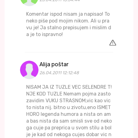
Komentar ispod nisam ja napisao! To
neko piše pod mojim nikom. Ali u pra
vu je! Ja stalno prepisujem i mislim d
a je to ispravno!
Alija poštar
26.04.2011 12:12:48
NISAM JA IZ TUZLE VEC SELENDRE T!
NJE KOD TUZLE Nemam pojma zasto
zavidim VUKU STRASNOM,vic kao vic
to nista nij. bitno u zivotu,eno ISMET
HORO legenda humora a nista on am
a bas nista da sam smisli sve od neko
ga cuje pa preprica u svom stilu a bol
je je kad od nekoga cujes dobar vic n