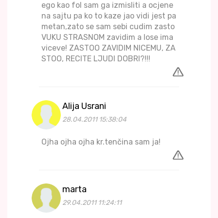
ego kao fol sam ga izmisliti a ocjene
na sajtu pa ko to kaze jao vidi jest pa
metan,zato se sam sebi cudim zasto
VUKU STRASNOM zavidim a lose ima
viceve! ZASTOO ZAVIDIM NICEMU, ZA
STOO, RECITE LJUDI DOBRI?!!!
Alija Usrani
28.04.2011 15:38:04
Ojha ojha ojha kr.tenčina sam ja!
marta
29.04.2011 11:24:11