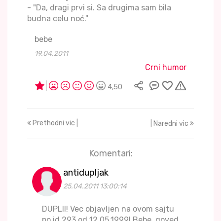
- "Da, dragi prvi si. Sa drugima sam bila
budna celu noć."
bebe
19.04.2011
Crni humor
4,50
Prethodni vic |
| Naredni vic
Komentari:
antidupljak
25.04.2011 13:00:14
DUPLII! Vec objavljen na ovom sajtu
po id 293 od 12.05.1999! Bebe ,goved