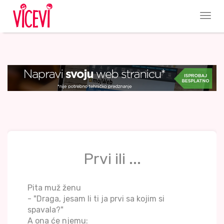
Prvi ili ...
Pita muž ženu
- "Draga, jesam li ti ja prvi sa kojim si
spavala?"
A ona će njemu: