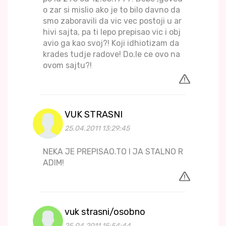
o zar si mislio ako je to bilo davno da
smo zaboravili da vic vec postoji u ar
hivi sajta, pa ti lepo prepisao vic i obj
avio ga kao svoj?! Koji idhiotizam da
krades tudje radove! Do.le ce ovo na
ovom sajtu?!
VUK STRASNI
25.04.2011 13:29:45
NEKA JE PREPISAO.TO I JA STALNO R
ADIM!
vuk strasni/osobno
25.04.2011 15:54:44