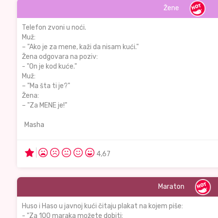
Žene
Telefon zvoni u noći.
Muž:
– "Ako je za mene, kaži da nisam kući."
Žena odgovara na poziv:
- "On je kod kuće."
Muž:
– "Ma šta ti je?"
Žena:
– "Za MENE je!"
Masha
4,67
Maraton
Huso i Haso u javnoj kući čitaju plakat na kojem piše:
- "Za 100 maraka možete dobiti: