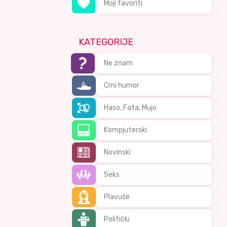
Moji favoriti
KATEGORIJE
Ne znam
Crni humor
Haso, Fata, Mujo
Kompjuterski
Novinski
Seks
Plavuše
Politički