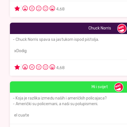
4,68
Chuck Norris
- Chuck Norris spava sa jastukom ispod pištolja.
xDodig
4,68
Mi i svijet
- Koja je razlika između naših i američkih policajaca?
- Američki su policemani, a naši su polupismeni.
el cuate