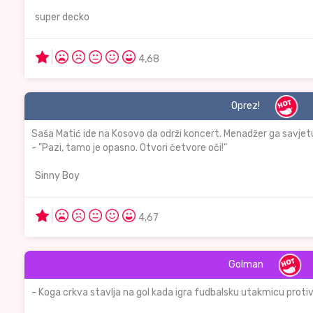
super decko
4,68
Oprez!
Saša Matić ide na Kosovo da održi koncert. Menadžer ga savjetu
- "Pazi, tamo je opasno. Otvori četvore oči!"
Sinny Boy
4,67
Golman
- Koga crkva stavlja na gol kada igra fudbalsku utakmicu proti