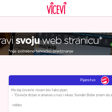
Pijanstvo
Ma daj čoveče, nisam bio tako pijan.
- "Čoveče držao si ananas u ruci i vikao: Sunđer Bobe znam da si
robbo