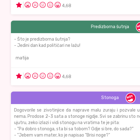
4,68
Predizborna šutnja
- Što je predizborna šutnja?
- Jedini dan kad političari ne lažu!
matija
4,68
Stonoga
Dogovorile se zivotinjice da naprave malu zuraju i pozvale 
nema. Prodose 2-3 sata a stonoge nigdje. Svi se zabrinu sto ne
ujutru, zeko izlazi i vidi stonogu na vratima te je pita:
- "Pa dobro stonoga, sta bi sa tobom? Gdje si bre, do sada?"
- "Jebem vam mater, ko je napisao "Brisi noge?"