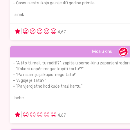
- Časnu sestru koja ga nije 40 godina primila.
simik
4,67
Ivica u kinu
- "A što ti, mali, tu radiš!?", zapita u porno-kinu zapanjeni reda
- "Kako si uopće mogao kupiti kartu!?"
- "Pa nisam ju ja kupio, nego tata!"
- "A gdje je tata?"
- "Pa vjerojatno kod kuće traži kartu."
bebe
4,67