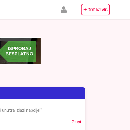
+
DODAJ VIC
 unutra izlazi napolje!"
Glupi