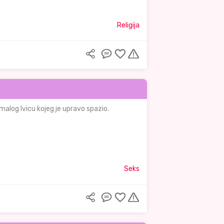
Religija
r malog Ivicu kojeg je upravo spazio.
Seks