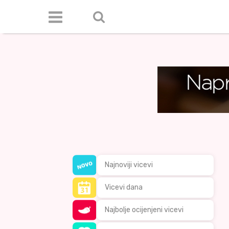
Najnoviji vicevi
Vicevi dana
Najbolje ocijenjeni vicevi