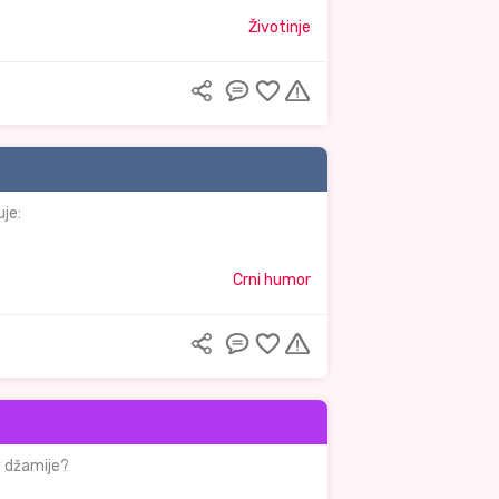
Životinje
je:
Crni humor
v džamije?