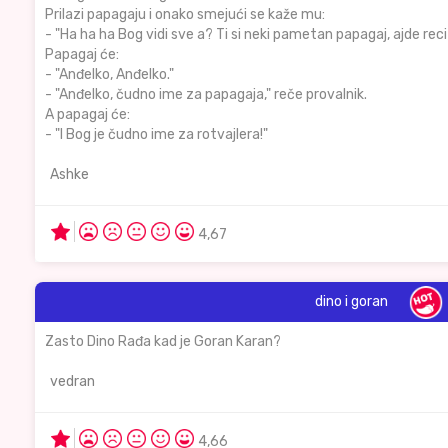
Prilazi papagaju i onako smejući se kaže mu:
- "Ha ha ha Bog vidi sve a? Ti si neki pametan papagaj, ajde reci
Papagaj će:
- "Anđelko, Anđelko."
- "Anđelko, čudno ime za papagaja," reče provalnik.
A papagaj će:
- "I Bog je čudno ime za rotvajlera!"
Ashke
4,67
dino i goran
Zasto Dino Rađa kad je Goran Karan?
vedran
4,66