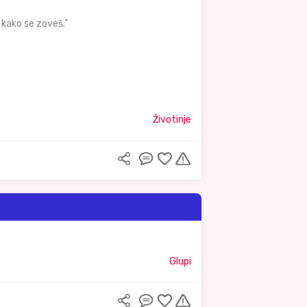
 kako se zoveš."
Životinje
Glupi