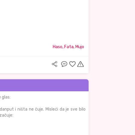
Haso, Fata, Mujo
 glas:
anput i ništa ne čuje. Misleći da je sve bilo
začuje: