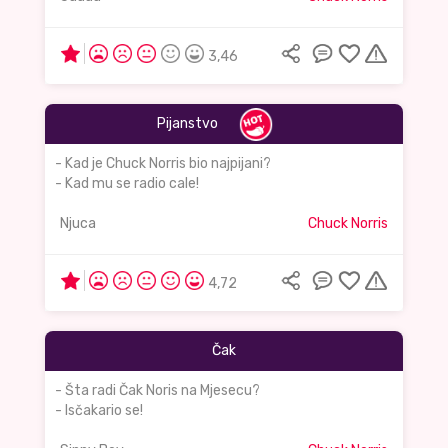
3,46
Pijanstvo
- Kad je Chuck Norris bio najpijani?
- Kad mu se radio cale!
Njuca
Chuck Norris
4,72
Čak
- Šta radi Čak Noris na Mjesecu?
- Isčakario se!