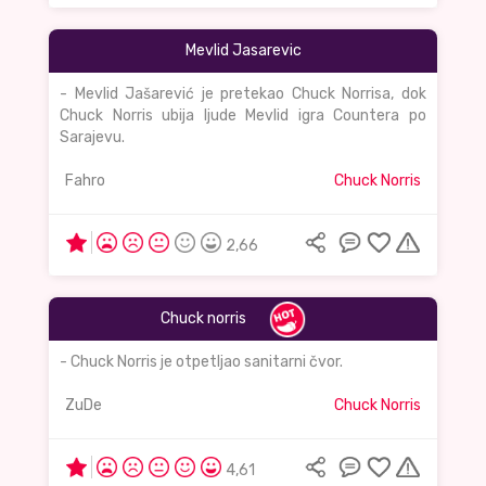
Mevlid Jasarevic
- Mevlid Jašarević je pretekao Chuck Norrisa, dok
Chuck Norris ubija ljude Mevlid igra Countera po
Sarajevu.
Fahro
Chuck Norris
2,66
Chuck norris
- Chuck Norris je otpetljao sanitarni čvor.
ZuDe
Chuck Norris
4,61