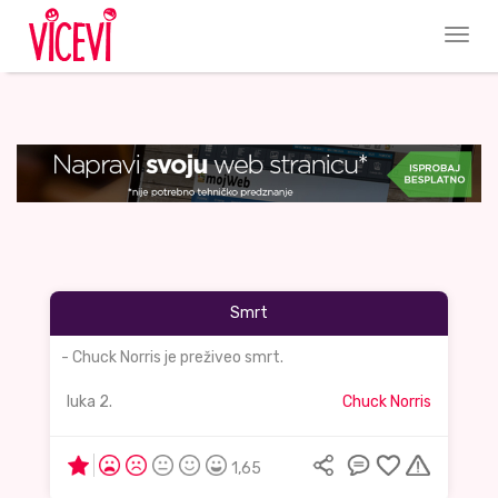
Smrt
- Chuck Norris je preživeo smrt.
luka 2.
Chuck Norris
1,65