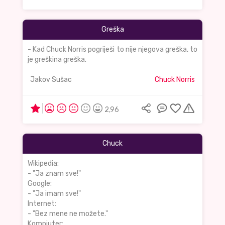
Greška
- Kad Chuck Norris pogriješi to nije njegova greška, to
je greškina greška.
Jakov Sušac
Chuck Norris
2,96
Chuck
Wikipedia:
- "Јa znam sve!"
Google:
- "Јa imam sve!"
Internet:
- "Bez mene ne možete."
Kompjuter: