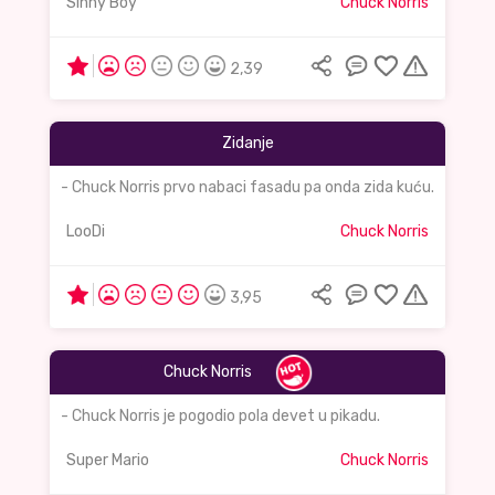
Sinny Boy
Chuck Norris
2,39
Zidanje
- Chuck Norris prvo nabaci fasadu pa onda zida kuću.
LooDi
Chuck Norris
3,95
Chuck Norris
- Chuck Norris je pogodio pola devet u pikadu.
Super Mario
Chuck Norris