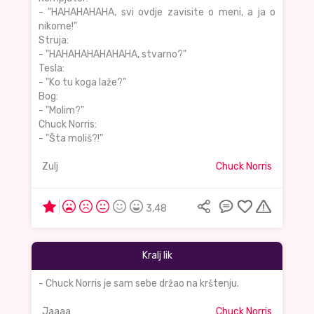
- "HAHAHAHAHA, svi ovdje zavisite o meni, a ja o
nikome!"
Struja:
- "HAHAHAHAHAHAHA, stvarno?"
Tesla:
- "Ko tu koga laže?"
Bog:
- "Molim?"
Chuck Norris:
- "Šta moliš?!"
Zulj
Chuck Norris
3,48
Kralj lik
- Chuck Norris je sam sebe držao na krštenju.
Jaaaa
Chuck Norris