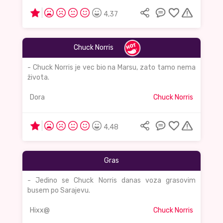
4,37
Chuck Norris
- Chuck Norris je vec bio na Marsu, zato tamo nema
života.
Dora
Chuck Norris
4,48
Gras
- Jedino se Chuck Norris danas voza grasovim
busem po Sarajevu.
Hixx@
Chuck Norris