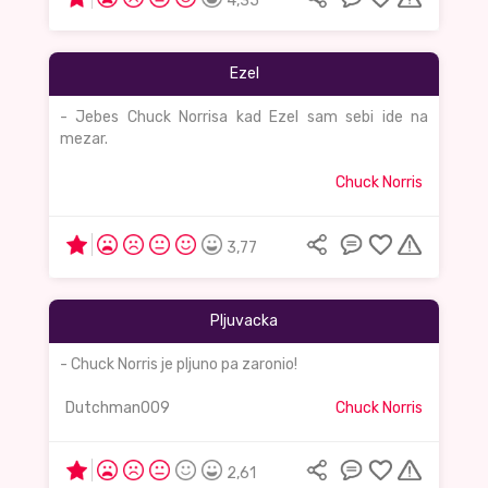
4,35
Ezel
- Jebes Chuck Norrisa kad Ezel sam sebi ide na
mezar.
Chuck Norris
3,77
Pljuvacka
- Chuck Norris je pljuno pa zaronio!
Dutchman009
Chuck Norris
2,61