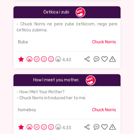
Četkica i zubi
- Chuck Norris ne pere zube četkicom, nego pere
četkicu zubima.
Buba
Chuck Norris
4,43
How I meet you mother.
- How I Met Your Mother?
- Chuck Norris introduced her to me.
homeboy
Chuck Norris
4,33