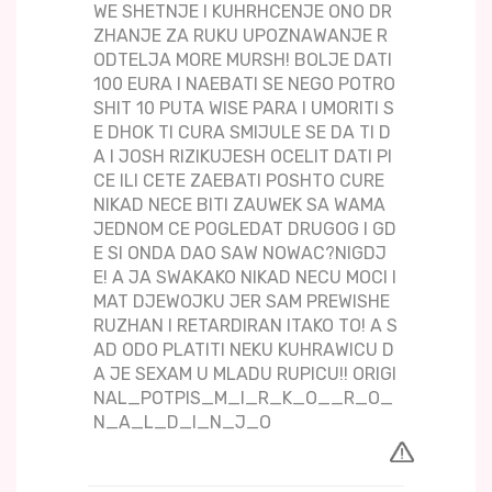
WE SHETNJE I KUHRHCENJE ONO DR
ZHANJE ZA RUKU UPOZNAWANJE R
ODTELJA MORE MURSH! BOLJE DATI
100 EURA I NAEBATI SE NEGO POTRO
SHIT 10 PUTA WISE PARA I UMORITI S
E DHOK TI CURA SMIJULE SE DA TI D
A I JOSH RIZIKUJESH OCELIT DATI PI
CE ILI CETE ZAEBATI POSHTO CURE
NIKAD NECE BITI ZAUWEK SA WAMA
JEDNOM CE POGLEDAT DRUGOG I GD
E SI ONDA DAO SAW NOWAC?NIGDJ
E! A JA SWAKAKO NIKAD NECU MOCI I
MAT DJEWOJKU JER SAM PREWISHE
RUZHAN I RETARDIRAN ITAKO TO! A S
AD ODO PLATITI NEKU KUHRAWICU D
A JE SEXAM U MLADU RUPICU!! ORIGI
NAL_POTPIS_M_I_R_K_O__R_O_
N_A_L_D_I_N_J_O