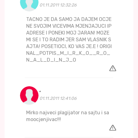
01.11.2011 12:32:26
TACNO JE DA SAMO JA DAJEM OCJE
NE SVOJIM VICEVIMA MJENJAJUCI IP
ADRESE I PONEKI MOJ JARAN! MOZE
MI SE I TO RADIM JER SAM VLASNIK S
AJTA! POSETIOCI, KO VAS JE.E ! ORIGI
NAL_POTPIS_M_I_R_K_O__R_O_
N_A_L_D_I_N_J_O
,
01.11.2011 12:41:06
Mirko najveci plagijator na sajtu i sa
moocjenjivac!!!