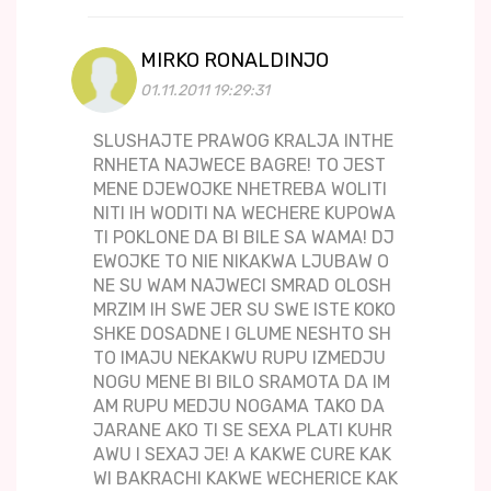
MIRKO RONALDINJO
01.11.2011 19:29:31
SLUSHAJTE PRAWOG KRALJA INTHE
RNHETA NAJWECE BAGRE! TO JEST
MENE DJEWOJKE NHETREBA WOLITI
NITI IH WODITI NA WECHERE KUPOWA
TI POKLONE DA BI BILE SA WAMA! DJ
EWOJKE TO NIE NIKAKWA LJUBAW O
NE SU WAM NAJWECI SMRAD OLOSH
MRZIM IH SWE JER SU SWE ISTE KOKO
SHKE DOSADNE I GLUME NESHTO SH
TO IMAJU NEKAKWU RUPU IZMEDJU
NOGU MENE BI BILO SRAMOTA DA IM
AM RUPU MEDJU NOGAMA TAKO DA
JARANE AKO TI SE SEXA PLATI KUHR
AWU I SEXAJ JE! A KAKWE CURE KAK
WI BAKRACHI KAKWE WECHERICE KAK