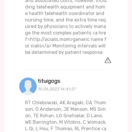
and associated costs, however, inclu
ding telehealth equipment and hom
e health telehealth coordinator and
nursing time, and the extra time req
uired by physicians to actively mana
ge the most complex patients <a hre
f=http://acialis.mom>generic name f
or cialis</a> Monitoring intervals will
be determined by patient response
tituigogs
15.06.2023 14:41:27
RT Chlebowski, AK Aragaki, CA Thom
son, G Anderson, JE Manson, MS Sim
on, TE Rohan, LG Snetselar, D Lane,
WE Barrington, M Vitolins, C Womack,
L Qi, L Hou, F Thomas, RL Prentice <a