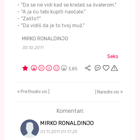
- "Da se ne vidi kad se krešeš sa švalerom."
- "A ja ću tebi kupiti naočale."
- "Zašto?"
- "Da vidiš da je to tvoj muž."
MIRKO RONALDINJO
30.10.2011
Seks
3,85
Prethodni vic |
| Naredni vic
Komentari:
MIRKO RONALDINJO
01.11.2011 01:17:25