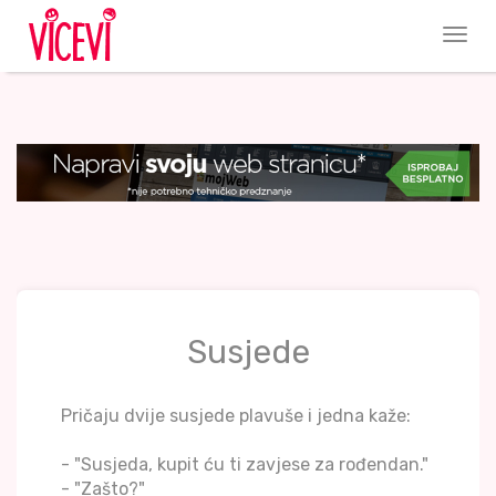
Susjede
Pričaju dvije susjede plavuše i jedna kaže:
- "Susjeda, kupit ću ti zavjese za rođendan."
- "Zašto?"