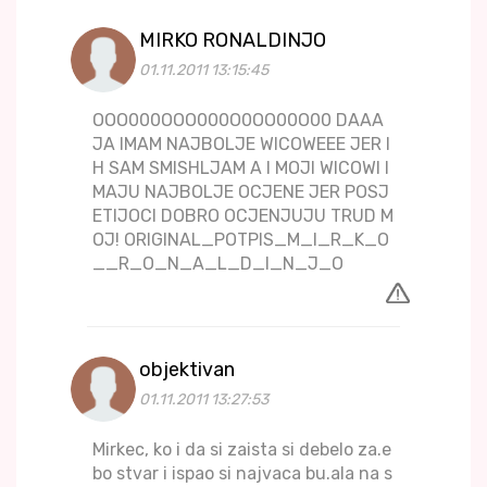
MIRKO RONALDINJO
01.11.2011 13:15:45
OOO000OOO000O0OO00O00 DAAA
JA IMAM NAJBOLJE WICOWEEE JER I
H SAM SMISHLJAM A I MOJI WICOWI I
MAJU NAJBOLJE OCJENE JER POSJ
ETIJOCI DOBRO OCJENJUJU TRUD M
OJ! ORIGINAL_POTPIS_M_I_R_K_O
__R_O_N_A_L_D_I_N_J_O
objektivan
01.11.2011 13:27:53
Mirkec, ko i da si zaista si debelo za.e
bo stvar i ispao si najvaca bu.ala na s