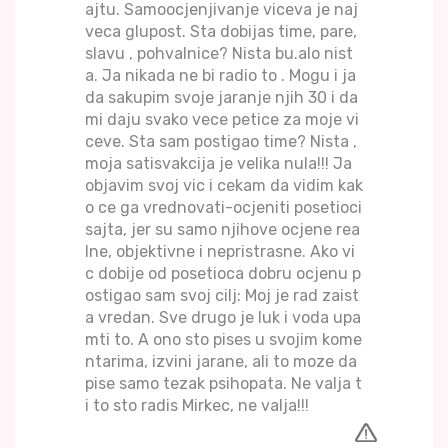
ajtu. Samoocjenjivanje viceva je naj
veca glupost. Sta dobijas time, pare,
slavu , pohvalnice? Nista bu.alo nist
a. Ja nikada ne bi radio to . Mogu i ja
da sakupim svoje jaranje njih 30 i da
mi daju svako vece petice za moje vi
ceve. Sta sam postigao time? Nista ,
moja satisvakcija je velika nula!!! Ja
objavim svoj vic i cekam da vidim kak
o ce ga vrednovati-ocjeniti posetioci
sajta, jer su samo njihove ocjene rea
lne, objektivne i nepristrasne. Ako vi
c dobije od posetioca dobru ocjenu p
ostigao sam svoj cilj: Moj je rad zaist
a vredan. Sve drugo je luk i voda upa
mti to. A ono sto pises u svojim kome
ntarima, izvini jarane, ali to moze da
pise samo tezak psihopata. Ne valja t
i to sto radis Mirkec, ne valja!!!