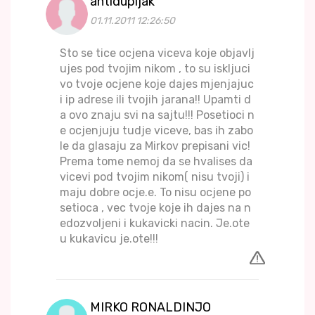
antidupljak
01.11.2011 12:26:50
Sto se tice ocjena viceva koje objavlj
ujes pod tvojim nikom , to su iskljuci
vo tvoje ocjene koje dajes mjenjajuc
i ip adrese ili tvojih jarana!! Upamti d
a ovo znaju svi na sajtu!!! Posetioci n
e ocjenjuju tudje viceve, bas ih zabo
le da glasaju za Mirkov prepisani vic!
Prema tome nemoj da se hvalises da
vicevi pod tvojim nikom( nisu tvoji) i
maju dobre ocje.e. To nisu ocjene po
setioca , vec tvoje koje ih dajes na n
edozvoljeni i kukavicki nacin. Je.ote
u kukavicu je.ote!!!
MIRKO RONALDINJO