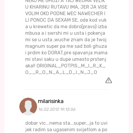
NEKO ME GHUZI A TAJ WEOMA VELIK
U KHARINU RUTAVU IMA, JER JA VISE
VOLIM OKO PODNE WEC NAWECHER I
LI PONOC DA SEXAM SE, ode kod vuk
a u krewetic da me dobro(pravo) izba
mbusa a i swrshi mi u usta i pokenja
mi se u usta ,wuche znam da je twoj
magnum super pa me sad boli ghuza
i prdim ko DORAT,pre spavanja mama
mi stavi saku u dupe umesto prstenj
aka!! ORIGINAL_POTPIS_M_I_R_K_
O__R_O_N_A_L_D_I_N_J_O
milarisinka
16.02.2012 19:12:56
dobar vic...nema sta...super...ja to uvi
jek radim sa ugasenim svijetlom a po