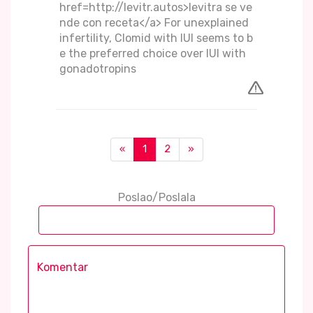
href=http://levitr.autos>levitra se ve
nde con receta</a> For unexplained
infertility, Clomid with IUI seems to b
e the preferred choice over IUI with
gonadotropins
«
1
2
»
Poslao/Poslala