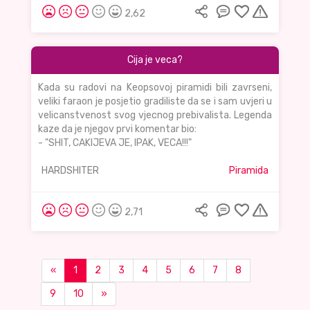
2,62
Cija je veca?
Kada su radovi na Keopsovoj piramidi bili zavrseni,
veliki faraon je posjetio gradiliste da se i sam uvjeri u
velicanstvenost svog vjecnog prebivalista. Legenda
kaze da je njegov prvi komentar bio:
- "SHIT, CAKIJEVA JE, IPAK, VECA!!!"
HARDSHITER
Piramida
2,71
«
1
2
3
4
5
6
7
8
9
10
»