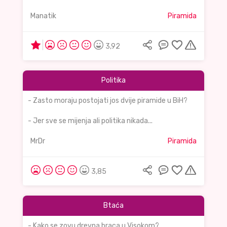
Manatik
Piramida
3,92
Politika
- Zasto moraju postojati jos dvije piramide u BiH?
- Jer sve se mijenja ali politika nikada...
MrDr
Piramida
3,85
Btaća
- Kako se zovu drevna braca u Visokom?