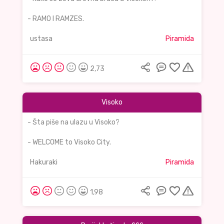
- RAMO I RAMZES.
ustasa
Piramida
2,73
Visoko
- Šta piše na ulazu u Visoko?
- WELCOME to Visoko City.
Hakuraki
Piramida
1,98