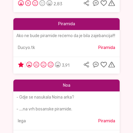
2,83
Piramida
Ako ne bude piramide rećemo da je bila zajebancija!!!
Ducyo.tk
Piramida
3,91
Noa
- Gdje se nasukala Noina arka?
- ....na vrh bosanske piramide.
lega
Piramida