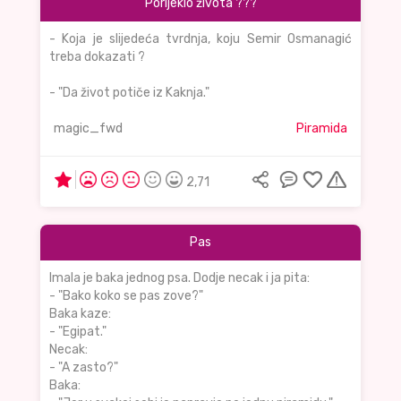
Porijeklo života ???
- Koja je slijedeća tvrdnja, koju Semir Osmanagić
treba dokazati ?
- "Da život potiče iz Kaknja."
magic_fwd
Piramida
2,71
Pas
Imala je baka jednog psa. Dodje necak i ja pita:
- "Bako koko se pas zove?"
Baka kaze:
- "Egipat."
Necak:
- "A zasto?"
Baka: