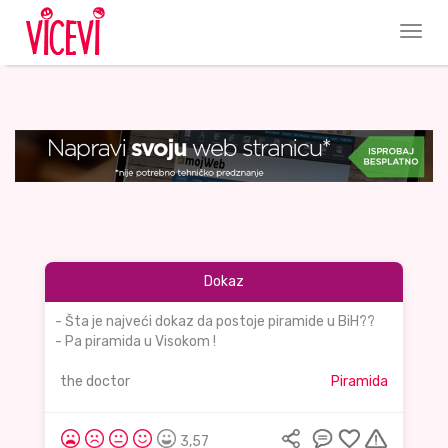
Dokaz
- Šta je najveći dokaz da postoje piramide u BiH??
- Pa piramida u Visokom !
the doctor
Piramida
3,57