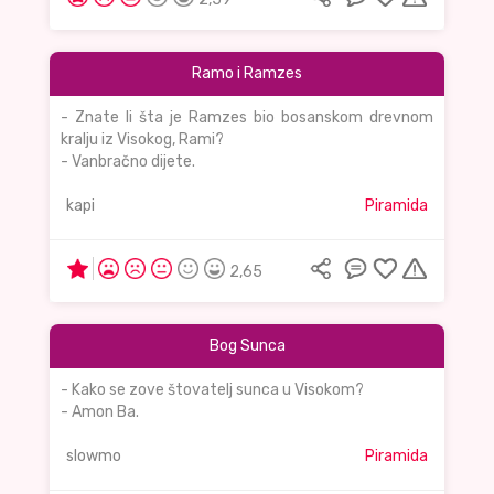
Ramo i Ramzes
- Znate li šta je Ramzes bio bosanskom drevnom
kralju iz Visokog, Rami?
- Vanbračno dijete.
kapi
Piramida
2,65
Bog Sunca
- Kako se zove štovatelj sunca u Visokom?
- Amon Ba.
slowmo
Piramida