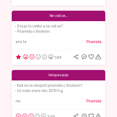
Ne vidi se...
- Šta je to veliko a ne vidi se?
- Piramida u Visokom.
emi fe
Piramida
1,84
Iskopavanje
- Kad će se iskopati piramida u Visokom?
- Uz malo sreće oko 2010 h.g.
nix
Piramida
2,59