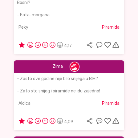
Bosni?
- Fata-morgana.
Peky
Piramida
4,17
Zima
- Zasto ove godine nije bilo snijega u BIH?
- Zato sto snijeg i piramide ne idu zajedno!
Aidica
Piramida
4,09