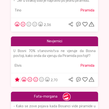
- "Jer u svakoj sobi je napravio po jednu piramidu."
Tino
Piramida
2,36
Nevjernici
U Bosni 70% stanovnistva ne vjeruje da Bosna
postoji, kako onda da vjeruju da Piramida postoji!?
Elvis
Piramida
2,70
Fata-morgana
- Kako se zove pojava kada Bosanci vide piramide u