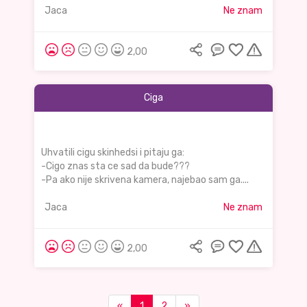
Jaca
Ne znam
2,00
Ciga
Uhvatili cigu skinhedsi i pitaju ga:
-Cigo znas sta ce sad da bude???
-Pa ako nije skrivena kamera, najebao sam ga....
Jaca
Ne znam
2,00
«
1
2
»