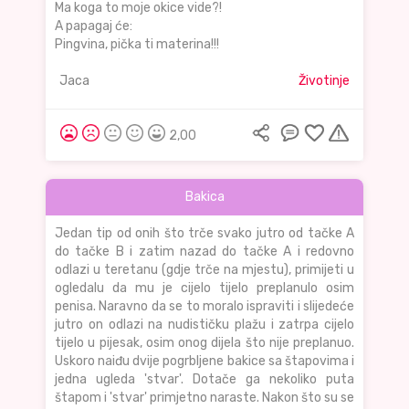
Ma koga to moje okice vide?!
A papagaj će:
Pingvina, pička ti materina!!!
Jaca
Životinje
2,00
Bakica
Jedan tip od onih što trče svako jutro od tačke A
do tačke B i zatim nazad do tačke A i redovno
odlazi u teretanu (gdje trče na mjestu), primijeti u
ogledalu da mu je cijelo tijelo preplanulo osim
penisa. Naravno da se to moralo ispraviti i slijedeće
jutro on odlazi na nudističku plažu i zatrpa cijelo
tijelo u pijesak, osim onog dijela što nije preplanuo.
Uskoro naiđu dvije pogrbljene bakice sa štapovima i
jedna ugleda 'stvar'. Dotače ga nekoliko puta
štapom i 'stvar' primjetno naraste. Nakon što su se