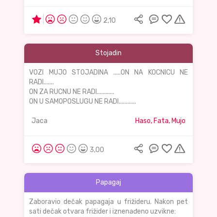
2,10
Stojadin
VOZI MUJO STOJADINA .....ON NA KOCNICU NE
RADI.......
ON ZA RUCNU NE RADI............
ON U SAMOPOSLUGU NE RADI............
Jaca
Haso, Fata, Mujo
3,00
Papagaj
Zaboravio dečak papagaja u frižideru. Nakon pet
sati dečak otvara frižider i iznenađeno uzvikne: