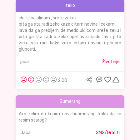
zeko
ide lisica ulicom , srete zeku i
pita ga sta radi zeko kaze citam novine i cekam
lava da ga prebijem.ide medo ulčicom srete zeku i
pita ga sta radi a zeko opet isto.naide lav i pita
zeku sta radi kaže zeko citam novine i pricam
gluposti.
jaca
Životinje
2,00
Bumerang
Ako zelim da kupim novi boomerang, kako da se
resim starog?
Jaca
SMS/Grafiti