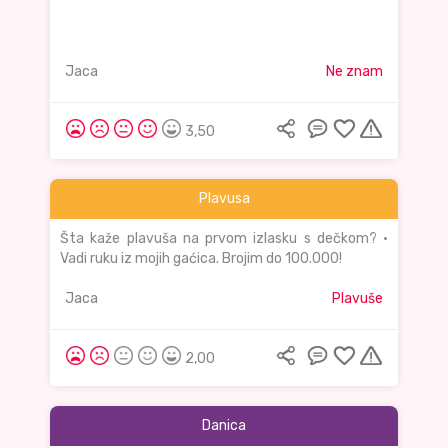
Jaca
Ne znam
3,50
Plavusa
Šta kaže plavuša na prvom izlasku s dečkom? •
Vadi ruku iz mojih gaćica. Brojim do 100.000!
Jaca
Plavuše
2,00
Danica