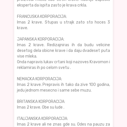
eksperta da ispita zasto je krava crkla.
FRANCUSKA KORPORACIJA:
Imas 2 krave. Stupas u strajk zato sto hoces 3
krave.
JAPANSKA KORPORACIJA:
Imas 2 krave. Redizajniras ih da budu velicine
desetog dela obicne krave i da daju dvadeset puta
vise mleka.
Onda napravis lukav crtani koji nazoves Kravomon i
reklamiras ih po celom svetu .
NEMACKA KORPORACIJA:
Imas 2 krave. Prepravis ih tako da zive 100 godina,
jedu jednom mesecno i same sebe muzu.
BRITANSKA KORPORACIJA:
Imas 2 krave. Obe su lude .
ITALIJANSKA KORPORACIJA:
Imas 2 krave ali ne znas gde su. Odes na pauzu za