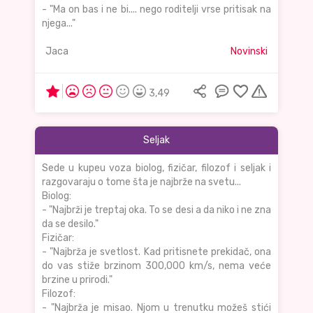
- "Ma on bas i ne bi.... nego roditelji vrse pritisak na
njega..."
Jaca
Novinski
3,49
Seljak
Sede u kupeu voza biolog, fizičar, filozof i seljak i
razgovaraju o tome šta je najbrže na svetu...
Biolog:
- "Najbrži je treptaj oka. To se desi a da niko i ne zna
da se desilo."
Fizičar:
- "Najbrža je svetlost. Kad pritisnete prekidač, ona
do vas stiže brzinom 300,000 km/s, nema veće
brzine u prirodi."
Filozof:
- "Najbrža je misao. Njom u trenutku možeš stići