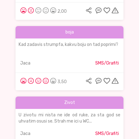
2,00
boja
Kad zadavis strumpfa, kakvu boju on tad poprimi?
Jaca
SMS/Grafiti
3,50
Zivot
U zivotu mi nista ne ide od ruke, za sta god se
uhvatim osusi se. Strah me ici u WC...
Jaca
SMS/Grafiti