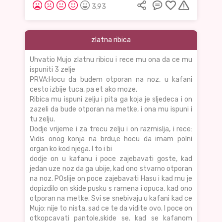
3,93
zlatna ribica
Uhvatio Mujo zlatnu ribicu i rece mu ona da ce mu
ispuniti 3 zelje
PRVA:Hocu da budem otporan na noz, u kafani
cesto izbije tuca, pa et ako moze.
Ribica mu ispuni zelju i pita ga koja je sljedeca i on
zazeli da bude otporan na metke, i ona mu ispuni i
tu zelju.
Dodje vrijeme i za trecu zelju i on razmislja, i rece:
Vidis onog konja na brdu,e hocu da imam polni
organ ko kod njega. I to i bi
dodje on u kafanu i poce zajebavati goste, kad
jedan uze noz da ga ubije, kad ono stvarno otporan
na noz. POslije on poce zajebavati Hasu i kad mu je
dopizdilo on skide pusku s ramena i opuca, kad ono
otporan na metke. Svi se snebivaju u kafani kad ce
Mujo: nije to nista, sad ce te da vidite ovo. I poce on
otkopcavati pantole,skide se. kad se kafanom