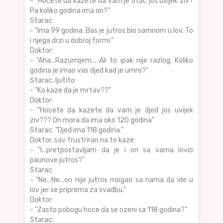
- "Hocete da kazete da vam je otac jos uvijek ziv?
Pa koliko godina ima on?"
Starac:
- "Ima 99 godina. Bas je jutros bio samnom u lov. To
i njega drzi u dobroj formi."
Doktor:
- "Aha...Razumijem... Ali to ipak nije razlog. Koliko
godina je imao vas djed kad je umro?"
Starac, ljutito:
- "Ko kaze da je mrtav??"
Doktor:
- "Hocete da kazete da vam je djed jos uvijek
ziv??? On mora da ima oko 120 godina"
Starac: "Djed ima 118 godina."
Doktor, sav frustriran na to kaze:
- "I...pretpostavljam da je i on sa vama lovio
paunove jutros?"
Starac:
- "Ne...Ne...on nije jutros mogao sa nama da ide u
lov jer se priprema za svadbu."
Doktor:
- "Zasto pobogu hoce da se ozeni sa 118 godina?"
Starac: