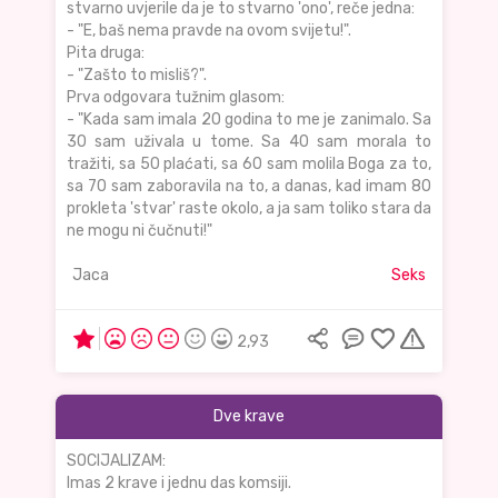
stvarno uvjerile da je to stvarno 'ono', reče jedna:
- "E, baš nema pravde na ovom svijetu!".
Pita druga:
- "Zašto to misliš?".
Prva odgovara tužnim glasom:
- "Kada sam imala 20 godina to me je zanimalo. Sa
30 sam uživala u tome. Sa 40 sam morala to
tražiti, sa 50 plaćati, sa 60 sam molila Boga za to,
sa 70 sam zaboravila na to, a danas, kad imam 80
prokleta 'stvar' raste okolo, a ja sam toliko stara da
ne mogu ni čučnuti!"
Jaca
Seks
2,93
Dve krave
SOCIJALIZAM:
Imas 2 krave i jednu das komsiji.