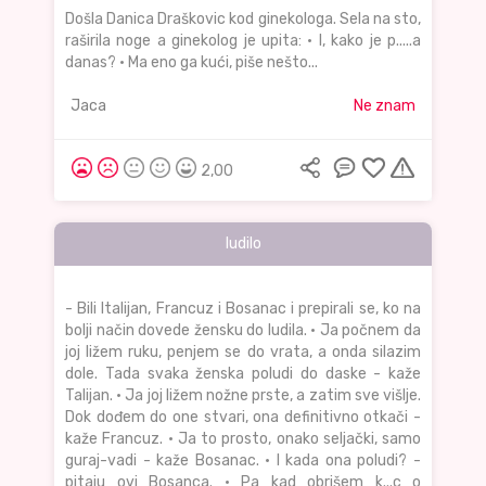
Došla Danica Draškovic kod ginekologa. Sela na sto,
raširila noge a ginekolog je upita: • I, kako je p.....a
danas? • Ma eno ga kući, piše nešto...
Jaca
Ne znam
2,00
ludilo
- Bili Italijan, Francuz i Bosanac i prepirali se, ko na
bolji način dovede žensku do ludila. • Ja počnem da
joj ližem ruku, penjem se do vrata, a onda silazim
dole. Tada svaka ženska poludi do daske - kaže
Talijan. • Ja joj ližem nožne prste, a zatim sve višlje.
Dok dođem do one stvari, ona definitivno otkači -
kaže Francuz. • Ja to prosto, onako seljački, samo
guraj-vadi - kaže Bosanac. • I kada ona poludi? -
pitaju ovi Bosanca. • Pa kad obrišem k...c o