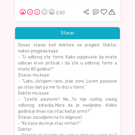
2,50
Starac
Dosao starac kod doktora na pregled. Doktor,
nakon pregleda kaze:
- "U odlicnoj ste formi. Kako uspijevate da imate
odlican krvni pritisak i da ste u odlicnoj formi a
imate 80 godina?"
Starac mu kaze:
- "Lako...Ustajem rano, prije zore...Lovim paunove
po citav dan pa me to drzi u formi."
Doktor mu kaze:
- "Lovite paunove? Ne....To nije razlog vaseg
odlicnog zdravlja..Mora da je nasljedno. Koliko
godina je imao vas otac kad je umro?"
Starac zacudjeno na to odgovori:
- "Ko kaze da mi je otac mrtav?"
Doktor: