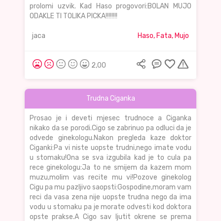
prolomi uzvik. Kad Haso progovori:BOLAN MUJO
ODAKLE TI TOLIKA PICKA!!!!!!!!
jaca
Haso, Fata, Mujo
2,00
Trudna Ciganka
Prosao je i deveti mjesec trudnoce a Ciganka
nikako da se porodi.Cigo se zabrinuo pa odluci da je
odvede ginekologu.Nakon pregleda kaze doktor
Ciganki:Pa vi niste uopste trudni,nego imate vodu
u stomaku!Ona se sva izgubila kad je to cula pa
rece ginekologu:Ja to ne smijem da kazem mom
muzu,molim vas recite mu vi!Pozove ginekolog
Cigu pa mu pazljivo saopsti:Gospodine,moram vam
reci da vasa zena nije uopste trudna nego da ima
vodu u stomaku pa je morate odvesti kod doktora
opste prakse.A Cigo sav ljutit okrene se prema