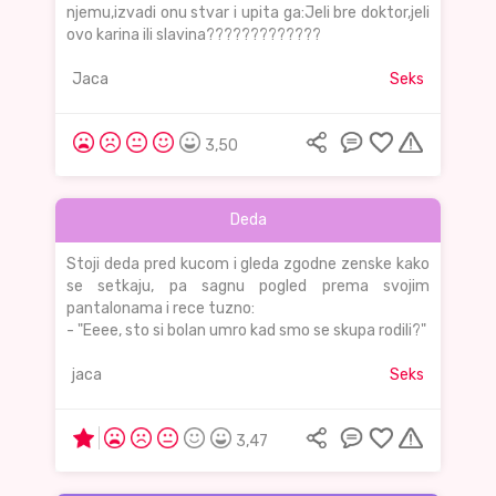
njemu,izvadi onu stvar i upita ga:Jeli bre doktor,jeli
ovo karina ili slavina?????????????
Jaca
Seks
3,50
Deda
Stoji deda pred kucom i gleda zgodne zenske kako
se setkaju, pa sagnu pogled prema svojim
pantalonama i rece tuzno:
- "Eeee, sto si bolan umro kad smo se skupa rodili?"
jaca
Seks
3,47