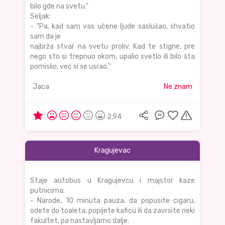
bilo gde na svetu."
Seljak:
- "Pa, kad sam vas učene ljude saslušao, shvatio
sam da je
najbrža stvar na svetu proliv. Kad te stigne, pre
nego sto si trepnuo okom, upalio svetlo ili bilo šta
pomislio, već si se usrao."
Jaca
Ne znam
2,94
Kragujevac
Staje autobus u Kragujevcu i majstor kaze
putnicima:
- Narode, 10 minuta pauza, da popusite cigaru,
odete do toaleta, popijete kaficu ili da zavrsite neki
fakultet, pa nastavljamo dalje.