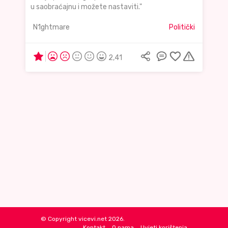
u saobraćajnu i možete nastaviti."
N1ghtmare
Politički
2,41
© Copyright vicevi.net 2026.
Kontakt
O nama
Uvjeti korištenja