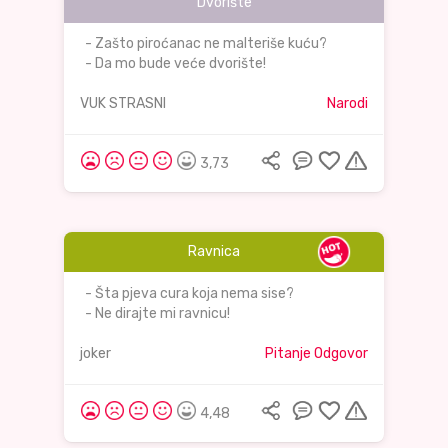
Dvorište
- Zašto piroćanac ne malteriše kuću?
- Da mo bude veće dvorište!
VUK STRASNI
Narodi
3,73
Ravnica
- Šta pjeva cura koja nema sise?
- Ne dirajte mi ravnicu!
joker
Pitanje Odgovor
4,48