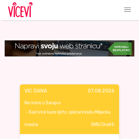
VIC DANA
07.08.2026
Na more u Sarajvo
- Kad srce kaze ljeto, splićani kažu Miljacka.
masha
SMS/Grafiti