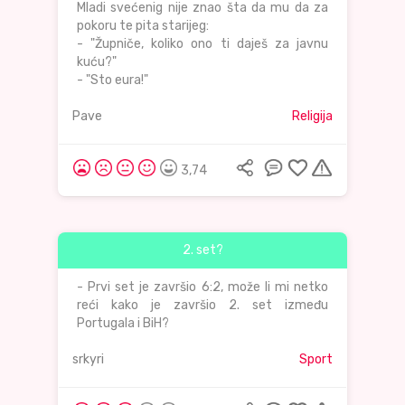
Mladi svećenig nije znao šta da mu da za
pokoru te pita starijeg:
- "Župniče, koliko ono ti daješ za javnu
kuću?"
- "Sto eura!"
Pave
Religija
3,74
2. set?
- Prvi set je završio 6:2, može li mi netko
reći kako je završio 2. set između
Portugala i BiH?
srkyri
Sport