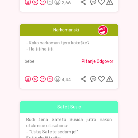
2,66
Narkomanski
- Kako narkoman tjera kokoške?
- Ha šiš ha šiš.
bebe
Pitanje Odgovor
4,44
Safet Susic
Budi žena Safeta Sušića jutro nakon
utakmice u Lisabonu:
- "Ustaj Safete sedam je!"