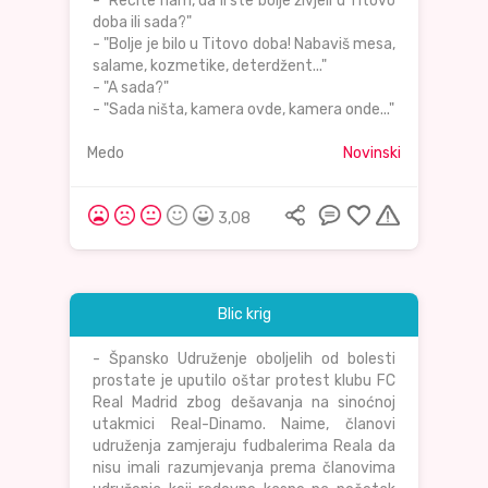
- "Recite nam, da li ste bolje živjeli u Titovo
doba ili sada?"
- "Bolje je bilo u Titovo doba! Nabaviš mesa,
salame, kozmetike, deterdžent..."
- "A sada?"
- "Sada ništa, kamera ovde, kamera onde..."
Medo
Novinski
3,08
Blic krig
- Špansko Udruženje oboljelih od bolesti
prostate je uputilo oštar protest klubu FC
Real Madrid zbog dešavanja na sinoćnoj
utakmici Real-Dinamo. Naime, članovi
udruženja zamjeraju fudbalerima Reala da
nisu imali razumjevanja prema članovima