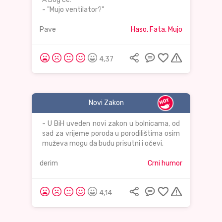
- "Mujo ventilator?"
Pave
Haso, Fata, Mujo
4,37
Novi Zakon
- U BiH uveden novi zakon u bolnicama, od
sad za vrijeme poroda u porodilištima osim
muževa mogu da budu prisutni i očevi.
derim
Crni humor
4,14