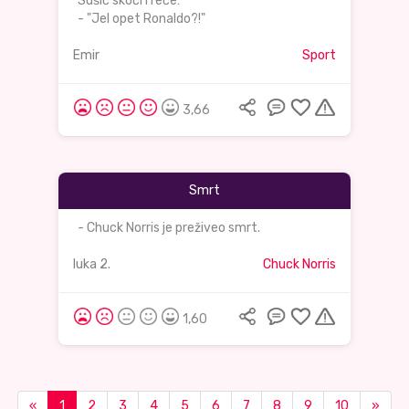
Sušić skoči i reče:
- "Jel opet Ronaldo?!"
Emir
Sport
3,66
Smrt
- Chuck Norris je preživeo smrt.
luka 2.
Chuck Norris
1,60
«
1
2
3
4
5
6
7
8
9
10
»