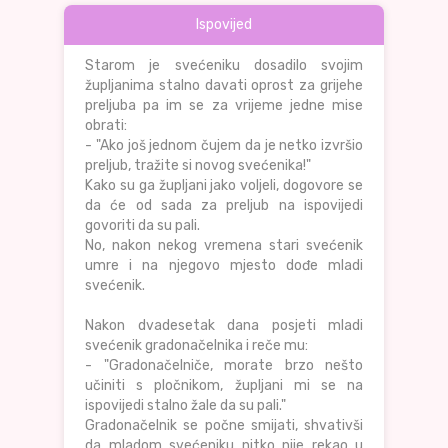
Ispovijed
Starom je svećeniku dosadilo svojim
župljanima stalno davati oprost za grijehe
preljuba pa im se za vrijeme jedne mise
obrati:
- "Ako još jednom čujem da je netko izvršio
preljub, tražite si novog svećenika!"
Kako su ga župljani jako voljeli, dogovore se
da će od sada za preljub na ispovijedi
govoriti da su pali.
No, nakon nekog vremena stari svećenik
umre i na njegovo mjesto dođe mladi
svećenik.
Nakon dvadesetak dana posjeti mladi
svećenik gradonačelnika i reče mu:
- "Gradonačelniče, morate brzo nešto
učiniti s pločnikom, župljani mi se na
ispovijedi stalno žale da su pali."
Gradonačelnik se počne smijati, shvativši
da mladom svećeniku nitko nije rekao u