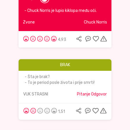
- Chuck Norris je lupio kiklopa među oči.
Zvone
Chuck Norris
4,93
BRAK
- Šta je brak?
- To je period posle života i prije smrti!
VUK STRASNI
Pitanje Odgovor
1,51