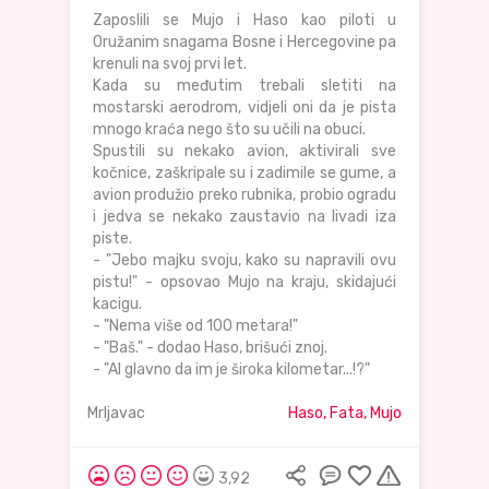
Zaposlili se Mujo i Haso kao piloti u
Oružanim snagama Bosne i Hercegovine pa
krenuli na svoj prvi let.
Kada su međutim trebali sletiti na
mostarski aerodrom, vidjeli oni da je pista
mnogo kraća nego što su učili na obuci.
Spustili su nekako avion, aktivirali sve
kočnice, zaškripale su i zadimile se gume, a
avion produžio preko rubnika, probio ogradu
i jedva se nekako zaustavio na livadi iza
piste.
- "Jebo majku svoju, kako su napravili ovu
pistu!" - opsovao Mujo na kraju, skidajući
kacigu.
- "Nema više od 100 metara!"
- "Baš." - dodao Haso, brišući znoj.
- "Al glavno da im je široka kilometar...!?"
Mrljavac
Haso, Fata, Mujo
3,92