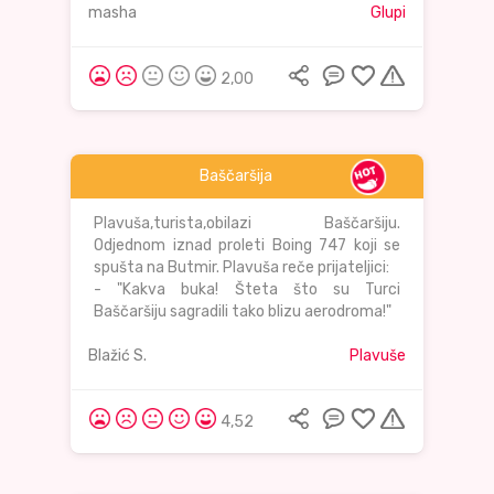
masha
Glupi
2,00
Baščaršija
Plavuša,turista,obilazi Baščaršiju.
Odjednom iznad proleti Boing 747 koji se
spušta na Butmir. Plavuša reče prijateljici:
- "Kakva buka! Šteta što su Turci
Baščaršiju sagradili tako blizu aerodroma!"
Blažić S.
Plavuše
4,52