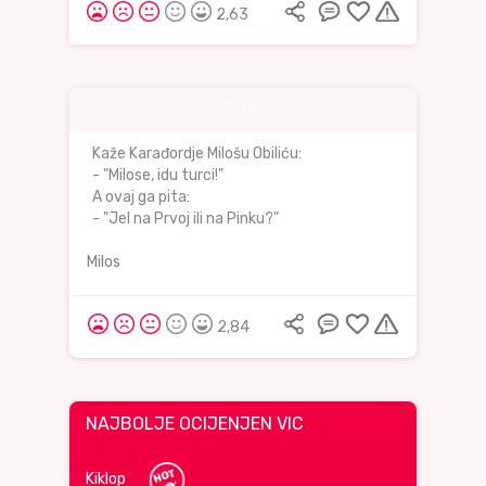
2,63
Turci
Kaže Karađordje Milošu Obiliću:
- "Milose, idu turci!"
A ovaj ga pita:
- "Jel na Prvoj ili na Pinku?"
Milos
2,84
NAJBOLJE OCIJENJEN VIC
Kiklop