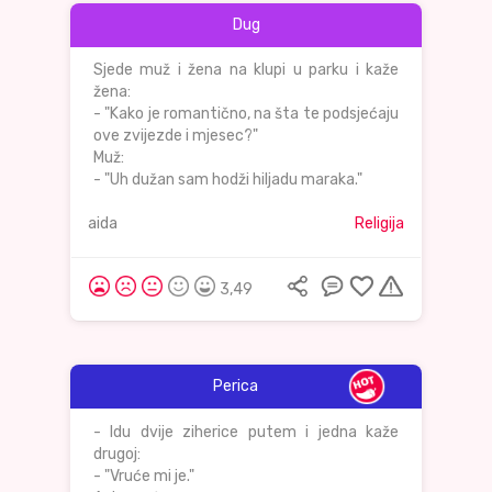
Dug
Sjede muž i žena na klupi u parku i kaže
žena:
- "Kako je romantično, na šta te podsjećaju
ove zvijezde i mjesec?"
Muž:
- "Uh dužan sam hodži hiljadu maraka."
aida
Religija
3,49
Perica
- Idu dvije ziherice putem i jedna kaže
drugoj:
- "Vruće mi je."