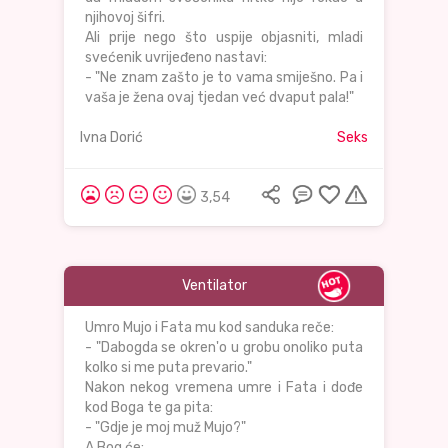
njihovoj šifri.
Ali prije nego što uspije objasniti, mladi
svećenik uvrijeđeno nastavi:
- "Ne znam zašto je to vama smiješno. Pa i
vaša je žena ovaj tjedan već dvaput pala!"
Ivna Dorić
Seks
3,54
Ventilator
Umro Mujo i Fata mu kod sanduka reče:
- "Dabogda se okren'o u grobu onoliko puta
kolko si me puta prevario."
Nakon nekog vremena umre i Fata i dođe
kod Boga te ga pita:
- "Gdje je moj muž Mujo?"
A Bog će: