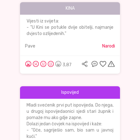
KINA
Vijesti iz svijeta:
- "U Kini se potukle dvije obitelji, najmanje
dvjesto ozlijeđenih."
Pave
Narodi
3,87
Ispovijed
Mladi svećenik prvi put ispovijeda. Do njega,
u drugoj ispovijedaonici sjedi stari župnik i
pomaže mu ako gdje zapne.
Dolazi jedan čovjek na ispovijed i kaže:
- "Oče, sagriješio sam, bio sam u javnoj
kući."