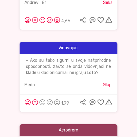
Andrey_81
Seks
4,66
Vidovnjaci
- Ako su tako sigurni u svoje natprirodne
sposobnosti, zašto se onda vidovnjaci ne
klade u kladionicama i ne igraju Loto?
Medo
Glupi
1,99
Aerodrom