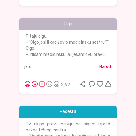
Cigo
Pitaju cigu:
- "Cigo jesi li kad ševio medicinsku sestru?"
Cigo:
- "Nisam medicinsku, ali jesam ovu pravu."
jeru
Narodi
2,62
Recesija
TV ekipa pravi intrviju sa cigom ispred
nekog tržnog centra: