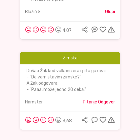
Blažić S.
Glupi
4,07
Zimska
Došao Žak kod vulkanizera i pita ga ovaj:
- "Da vam stavim zimske?"
A Žak odgovara:
- "Paaa, može jedno 20 deka."
Hamster
Pitanje Odgovor
3,68