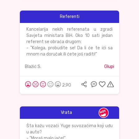
Referenti
Kancelarija nekih referenata u zgradi
Savjeta ministara BiH. Oko 10 sati jedan
referent se obraća drugom:
- "Kolega, probudite se! Da li će te ići sa
mnom na doručak ili ćete još raditi!"
Blažić S.
Glupi
2,90
Vrata
Šta kažu vozači Yuge suvozačima koji uđu
u auto?
- "Moraš malo jače!"