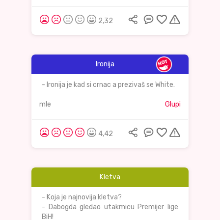
2,32
Ironija
- Ironija je kad si crnac a prezivaš se White.
mle
Glupi
4,42
Kletva
- Koja je najnovija kletva?
- Dabogda gledao utakmicu Premijer lige
BiH!