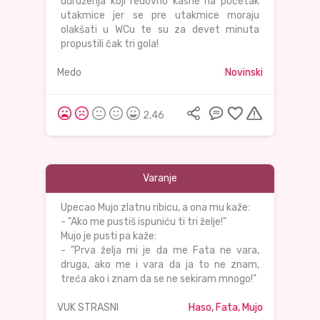
udruženja koji redovno kasne na početak
utakmice jer se pre utakmice moraju
olakšati u WCu te su za devet minuta
propustili čak tri gola!
Medo
Novinski
2,46
Varanje
Upecao Mujo zlatnu ribicu, a ona mu kaže:
- "Ako me pustiš ispuniću ti tri želje!"
Mujo je pusti pa kaže:
- "Prva želja mi je da me Fata ne vara,
druga, ako me i vara da ja to ne znam,
treća ako i znam da se ne sekiram mnogo!"
VUK STRASNI
Haso, Fata, Mujo