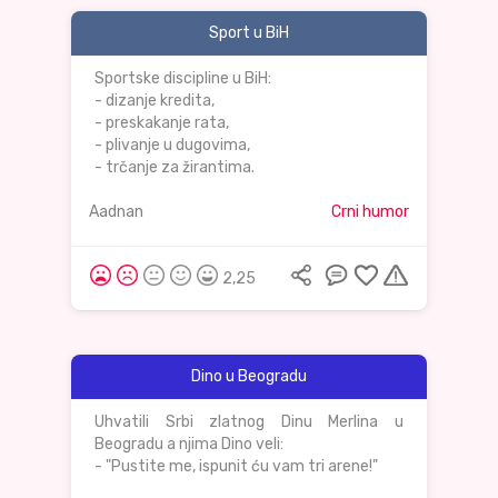
Sport u BiH
Sportske discipline u BiH:
- dizanje kredita,
- preskakanje rata,
- plivanje u dugovima,
- trčanje za žirantima.
Aadnan
Crni humor
2,25
Dino u Beogradu
Uhvatili Srbi zlatnog Dinu Merlina u
Beogradu a njima Dino veli:
- "Pustite me, ispunit ću vam tri arene!"