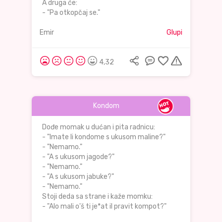
A druga će:
- "Pa otkopčaj se."
Emir
Glupi
4,32
Kondom
Dođe momak u dućan i pita radnicu:
- "Imate li kondome s ukusom maline?"
- "Nemamo."
- "A s ukusom jagode?"
- "Nemamo."
- "A s ukusom jabuke?"
- "Nemamo."
Stoji deda sa strane i kaže momku:
- "Alo mali o'š ti je*at il pravit kompot?"