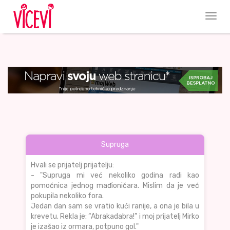
Supruga
Hvali se prijatelj prijatelju:
- "Supruga mi već nekoliko godina radi kao
pomoćnica jednog mađioničara. Mislim da je već
pokupila nekoliko fora.
Jedan dan sam se vratio kući ranije, a ona je bila u
krevetu. Rekla je: “Abrakadabra!” i moj prijatelj Mirko
je izašao iz ormara, potpuno gol."