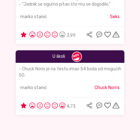
- "Jadnik se sigurno pitao što mu se dogodilo."
marko stanić
Seks
3,99
U školi
- Chuck Noris je na testu imao 54 boda od mogućih
50.
marko stanić
Chuck Norris
4,73