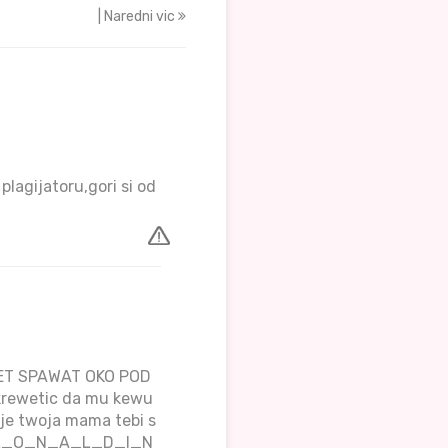
| Naredni vic
lagijatoru,gori si od
WET SPAWAT OKO POD
rewetic da mu kewu
je twoja mama tebi s
O__R_O_N_A_L_D_I_N