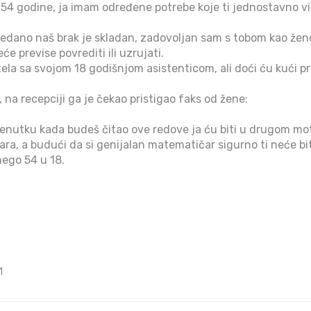
 54 godine, ja imam određene potrebe koje ti jednostavno vi
edano naš brak je skladan, zadovoljan sam s tobom kao ženo
e previse povrediti ili uzrujati.
la sa svojom 18 godišnjom asistenticom, ali doći ću kući pr
 na recepciji ga je čekao pristigao faks od žene:
 trenutku kada budeš čitao ove redove ja ću biti u drugom mo
ra, a budući da si genijalan matematičar sigurno ti neće bit
nego 54 u 18.
1