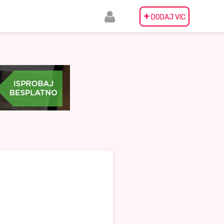
+
DODAJ VIC