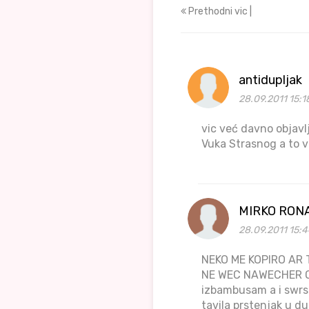
Prethodni vic |
antidupljak
28.09.2011 15:1
vic već davno objavl
Vuka Strasnog a to 
MIRKO RON
28.09.2011 15:4
NEKO ME KOPIRO AR
NE WEC NAWECHER OK
izbambusam a i swrs
tavila prstenjak 