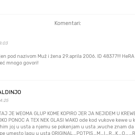
Komentari:
8:03
jen pod nazivom Muž i žena 29.aprila 2006. ID 48377!!! HeRA p
već mnogo govori!
ALDINJO
4:25
 TAJ JE WEOMA GLUP KOME KOPIRO JER JA NEJIDEM U KRE
O PONOC A TEX NEK GLASI WAKO ode kod vukove kewe u k
him joj u usta a njemu se pokenjam u usta ,wuche znam da 
u dupe umesto lagu u usta ORIGINAL_POTPIS_M_I_R_K_