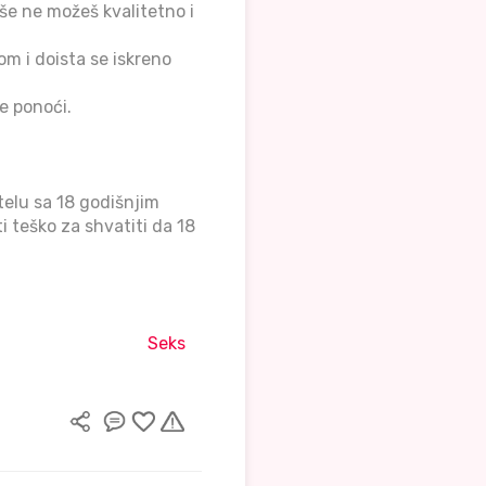
še ne možeš kvalitetno i
m i doista se iskreno
e ponoći.
telu sa 18 godišnjim
i teško za shvatiti da 18
Seks