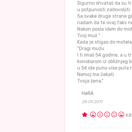
Sigurno shvataš da su ti
u potpunosti zadovoljiti.
Sa svake druge strane gl
nadam da te ovaj faks neć
Nakon posla idem do mote
Tvoj muž "
Kada je stigao do motela,
"Dragi mužu
I ti imaš 54 godine, a u
konobarom iz obližnjeg ba
u 54 ide puno više puta 
Nemoj me čekati
Tvoja žena."
HeRA
28.09.2011
4,8