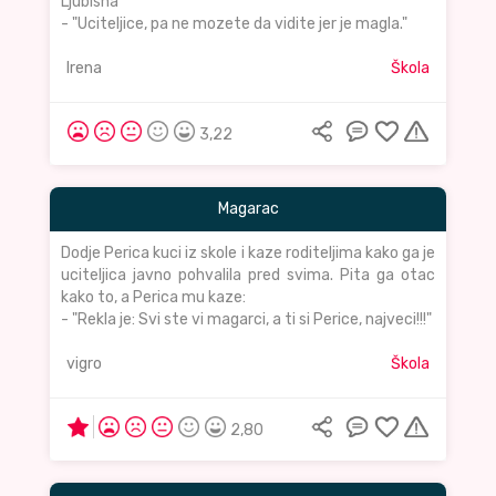
Ljubisha
- "Uciteljice, pa ne mozete da vidite jer je magla."
Irena
Škola
3,22
Magarac
Dodje Perica kuci iz skole i kaze roditeljima kako ga je
uciteljica javno pohvalila pred svima. Pita ga otac
kako to, a Perica mu kaze:
- "Rekla je: Svi ste vi magarci, a ti si Perice, najveci!!!"
vigro
Škola
2,80