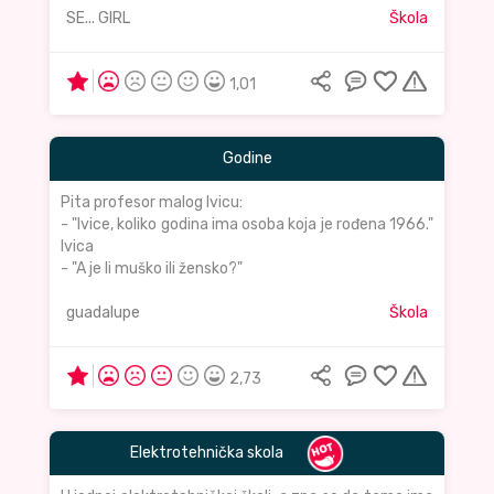
SE... GIRL
Škola
1,01
Godine
Pita profesor malog Ivicu:
- "Ivice, koliko godina ima osoba koja je rođena 1966."
Ivica
- "A je li muško ili žensko?"
guadalupe
Škola
2,73
Elektrotehnička skola