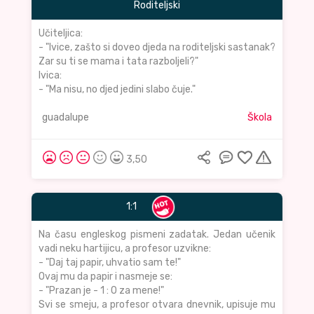
Roditeljski
Učiteljica:
- "Ivice, zašto si doveo djeda na roditeljski sastanak?
Zar su ti se mama i tata razboljeli?"
Ivica:
- "Ma nisu, no djed jedini slabo čuje."
guadalupe
Škola
3,50
1:1
Na času engleskog pismeni zadatak. Jedan učenik
vadi neku hartijicu, a profesor uzvikne:
- "Daj taj papir, uhvatio sam te!"
Ovaj mu da papir i nasmeje se:
- "Prazan je - 1 : 0 za mene!"
Svi se smeju, a profesor otvara dnevnik, upisuje mu