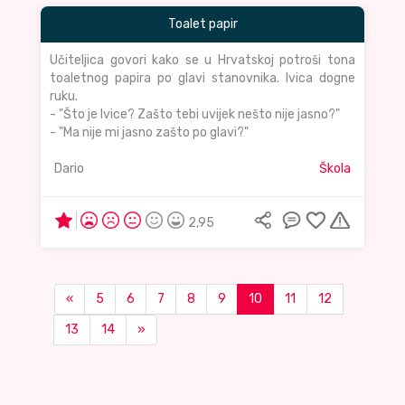
Toalet papir
Učiteljica govori kako se u Hrvatskoj potroši tona
toaletnog papira po glavi stanovnika. Ivica dogne
ruku.
- "Što je Ivice? Zašto tebi uvijek nešto nije jasno?"
- "Ma nije mi jasno zašto po glavi?"
Dario
Škola
2,95
«
5
6
7
8
9
10
11
12
13
14
»