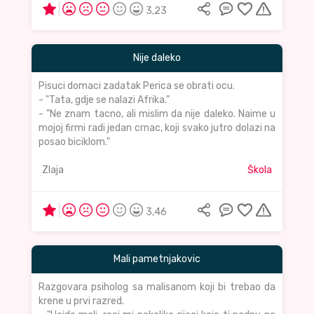
3,23
Nije daleko
Pisuci domaci zadatak Perica se obrati ocu.
- "Tata, gdje se nalazi Afrika."
- "Ne znam tacno, ali mislim da nije daleko. Naime u
mojoj firmi radi jedan crnac, koji svako jutro dolazi na
posao biciklom."
Zlaja
Škola
3,46
Mali pametnjakovic
Razgovara psiholog sa malisanom koji bi trebao da
krene u prvi razred.