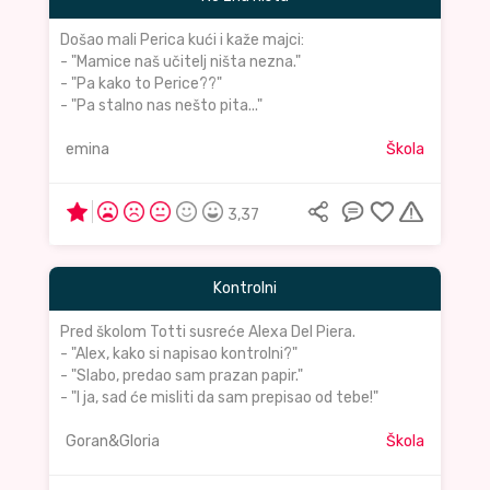
Došao mali Perica kući i kaže majci:
- "Mamice naš učitelj ništa nezna."
- "Pa kako to Perice??"
- "Pa stalno nas nešto pita..."
emina
Škola
3,37
Kontrolni
Pred školom Totti susreće Alexa Del Piera.
- "Alex, kako si napisao kontrolni?"
- "Slabo, predao sam prazan papir."
- "I ja, sad će misliti da sam prepisao od tebe!"
Goran&Gloria
Škola