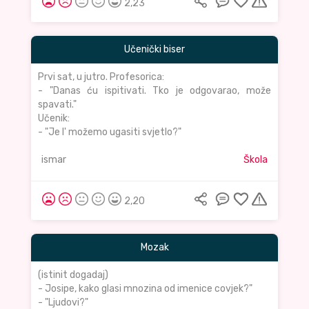
2,23
Učenički biser
Prvi sat, u jutro. Profesorica:
- "Danas ću ispitivati. Tko je odgovarao, može
spavati."
Učenik:
- "Je l' možemo ugasiti svjetlo?"
ismar
Škola
2,20
Mozak
(istinit dogadaj)
- Josipe, kako glasi mnozina od imenice covjek?"
- "Ljudovi?"