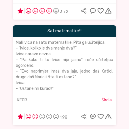
3,72
Sat matematike!!!
Mali Ivica na satu matematike. Pita ga učiteljica:
- "Ivice, koliko je dva manje dva?"
Ivica naravo nezna.
- "Pa kako ti to Ivice nije jasno", reče učiteljica
ogorčeno:
- "Evo naprimjer imaš dva jaja, jedno daš Katici,
drugo daš Marici i šta ti ostane?"
Ivica:
- "Ostane mi kurac!!"
KFOR
Škola
1,98