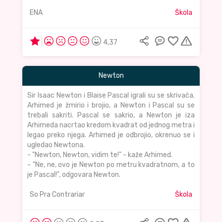
ENA
Škola
4,37
Newton
Sir Isaac Newton i Blaise Pascal igrali su se skrivača.
Arhimed je žmirio i brojio, a Newton i Pascal su se
trebali sakriti. Pascal se sakrio, a Newton je iza
Arhimeda nacrtao kredom kvadrat od jednog metra i
legao preko njega. Arhimed je odbrojio, okrenuo se i
ugledao Newtona.
- "Newton, Newton, vidim te!" - kaže Arhimed.
- "Ne, ne, ovo je Newton po metru kvadratnom, a to
je Pascal!", odgovara Newton.
So Pra Contrariar
Škola