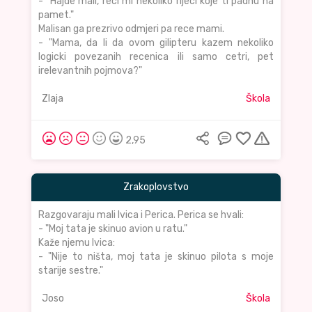
- "Hajde mali, reci mi nekoliko rijeci koje ti padnu na
pamet."
Malisan ga prezrivo odmjeri pa rece mami.
- "Mama, da li da ovom gilipteru kazem nekoliko
logicki povezanih recenica ili samo cetri, pet
irelevantnih pojmova?"
Zlaja
Škola
2,95
Zrakoplovstvo
Razgovaraju mali Ivica i Perica. Perica se hvali:
- "Moj tata je skinuo avion u ratu."
Kaže njemu Ivica:
- "Nije to ništa, moj tata je skinuo pilota s moje
starije sestre."
Joso
Škola