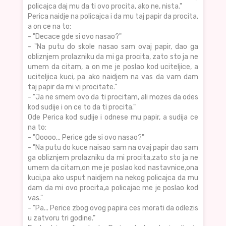
policajca daj mu da ti ovo procita, ako ne, nista."
Perica naidje na policajca i da mu taj papir da procita,
a on ce na to:
- "Decace gde si ovo nasao?"
- "Na putu do skole nasao sam ovaj papir, dao ga
obliznjem prolazniku da mi ga procita, zato sto ja ne
umem da citam, a on me je poslao kod uciteljice, a
uciteljica kuci, pa ako naidjem na vas da vam dam
taj papir da mi vi procitate."
- "Ja ne smem ovo da ti procitam, ali mozes da odes
kod sudije i on ce to da ti procita."
Ode Perica kod sudije i odnese mu papir, a sudija ce
na to:
- "Ooooo... Perice gde si ovo nasao?"
- "Na putu do kuce naisao sam na ovaj papir dao sam
ga obliznjem prolazniku da mi procita,zato sto ja ne
umem da citam,on me je poslao kod nastavnice,ona
kuci,pa ako usput naidjem na nekog policajca da mu
dam da mi ovo procita,a policajac me je poslao kod
vas."
- "Pa... Perice zbog ovog papira ces morati da odlezis
u zatvoru tri godine."