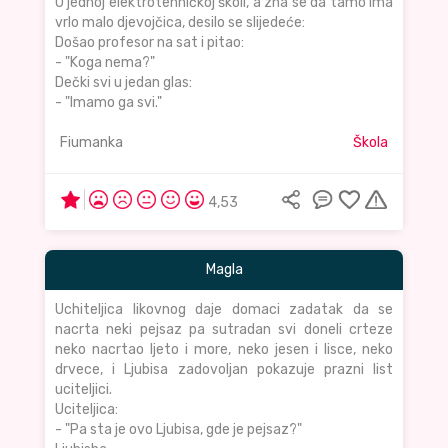
U jednoj elektrotehničkoj školi, a zna se da tamo ima
vrlo malo djevojčica, desilo se slijedeće:
Došao profesor na sat i pitao:
- "Koga nema?"
Dečki svi u jedan glas:
- "Imamo ga svi."
Fiumanka
Škola
4,53
Magla
Uchiteljica likovnog daje domaci zadatak da se
nacrta neki pejsaz pa sutradan svi doneli crteze
neko nacrtao ljeto i more, neko jesen i lisce, neko
drvece, i Ljubisa zadovoljan pokazuje prazni list
uciteljici.
Uciteljica:
- "Pa sta je ovo Ljubisa, gde je pejsaz?"