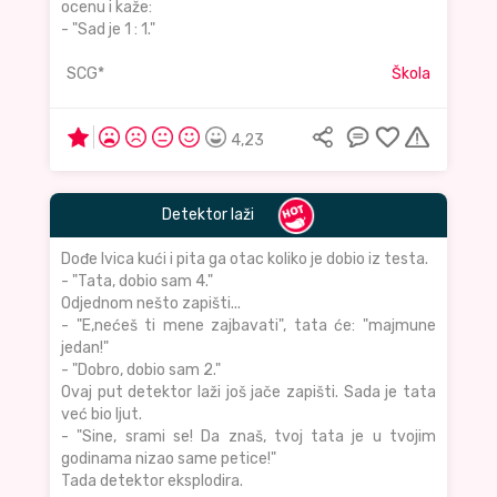
ocenu i kaže:
- "Sad je 1 : 1."
SCG*
Škola
4,23
Detektor laži
Dođe Ivica kući i pita ga otac koliko je dobio iz testa.
- "Tata, dobio sam 4."
Odjednom nešto zapišti...
- "E,nećeš ti mene zajbavati", tata će: "majmune
jedan!"
- "Dobro, dobio sam 2."
Ovaj put detektor laži još jače zapišti. Sada je tata
već bio ljut.
- "Sine, srami se! Da znaš, tvoj tata je u tvojim
godinama nizao same petice!"
Tada detektor eksplodira.