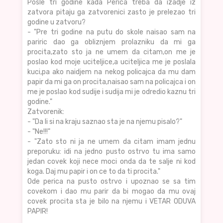
Posle tri godine kada Perica treba da izadje iz
zatvora pitaju ga zatvorenici zasto je prelezao tri
godine u zatvoru?
- "Pre tri godine na putu do skole naisao sam na
pariric dao ga obliznjem prolazniku da mi ga
procita,zato sto ja ne umem da citam,on me je
poslao kod moje uciteljice,a uciteljica me je poslala
kuci,pa ako naidjem na nekog policajca da mu dam
papir da mi ga on procita,naisao sam na policajca i on
me je poslao kod sudije i sudija mi je odredio kaznu tri
godine."
Zatvorenik:
- "Da li si na kraju saznao sta je na njemu pisalo?"
- "Ne!!!"
- "Zato sto ni ja ne umem da citam imam jednu
preporuku: idi na jedno pusto ostrvo tu ima samo
jedan covek koji nece moci onda da te salje ni kod
koga. Daj mu papir i on ce to da ti procita."
Ode perica na pusto ostrvo i upoznao se sa tim
covekom i dao mu parir da bi mogao da mu ovaj
covek procita sta je bilo na njemu i VETAR ODUVA
PAPIR!