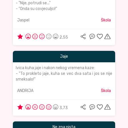
- "Nije, potrudi se..."
- "Onda su covjeculjci!"
Jaspel
Škola
2,55
Jaje
Ivica kuha jaje i nakon nekog vremena kaze:
- "To prokleto jaje, kuha se vec dva sata i jos se nije
smeksalo!"
ANDRIJA
Škola
3,73
Ne zna nista