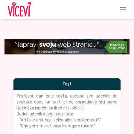
Test
Profesor, dan prije testa, upozori sve učenike da
svakako dođu na test jer će opravdanje biti samo
liječnička ispričnica ili smrt u obitelji.
Jedan učenik digne ruku i pita:
- "A što je u slučaju seksualne iscrpljenosti?"
- "Onda ćeš morati pisati drugom rukom."