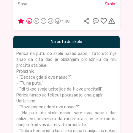
Sasa
Škola
1,49
Na putu do skole
Perica na putu do skole nasao papir i zato sto nije
znao da cita dao je obliznjem prolazniku da mu
procita sta pise:
Prolaznik:
- "Decace gde si ovo nasao?"
- "Tu,na putu."
- "Idi ti kod svoje uciteljice da ti ovo procita!!!"
Perica nasao uciteljicu i pokazao joj onaj papîr.
Uciteljica:
- "Boze perice gde si ovo nasao?"
- "Na putu do skole nasao sam ovaj papir i dao
obliznjem prolazniku da mi procta,a on je rekao da
dodjem kod vas da mi vi to procitate."
- "Dobro Perice idi ti kuci i ako usput naidjes na nekog