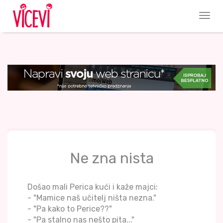
Ne zna nista
Došao mali Perica kući i kaže majci:
- "Mamice naš učitelj ništa nezna."
- "Pa kako to Perice??"
- "Pa stalno nas nešto pita..."