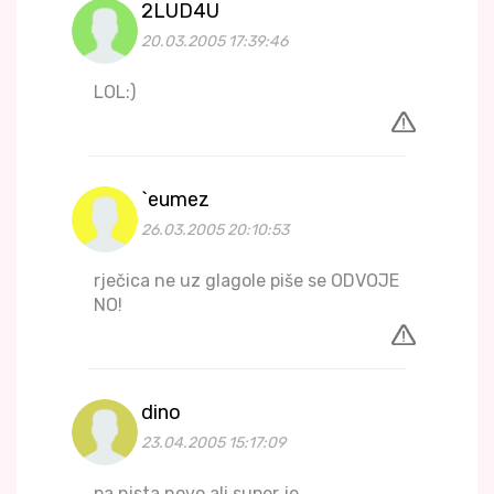
2LUD4U
20.03.2005 17:39:46
LOL:)
`eumez
26.03.2005 20:10:53
rječica ne uz glagole piše se ODVOJE
NO!
dino
23.04.2005 15:17:09
pa nista novo ali super je