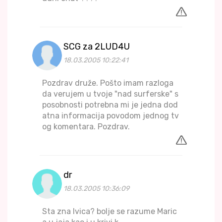
SCG za 2LUD4U
18.03.2005 10:22:41
Pozdrav druže. Pošto imam razloga
da verujem u tvoje "nad surferske" s
posobnosti potrebna mi je jedna dod
atna informacija povodom jednog tv
og komentara. Pozdrav.
dr
18.03.2005 10:36:09
Sta zna Ivica? bolje se razume Maric