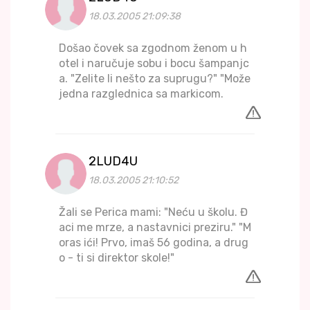
18.03.2005 21:09:38
Došao čovek sa zgodnom ženom u h
otel i naručuje sobu i bocu šampanjc
a. "Zelite li nešto za suprugu?" "Može
jedna razglednica sa markicom.
2LUD4U
18.03.2005 21:10:52
Žali se Perica mami: "Neću u školu. Đ
aci me mrze, a nastavnici preziru." "M
oras ići! Prvo, imaš 56 godina, a drug
o - ti si direktor skole!"