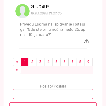
2LUD4U*
18.03.2005 21:27:06
Privedu Eskima na ispitivanje i pitaju
ga: "Gde ste bili u noći između 25. ap
rila i 10. januara?"
«
1
2
3
4
5
6
7
8
9
»
Poslao/Poslala