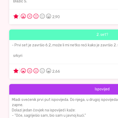
Blažić S.
2,90
2. set?
- Prvi set je završio 6:2, može li mi netko reći kako je završio 2
srkyri
2,66
Ispovijed
Mladi svećenik prvi put ispovijeda. Do njega, u drugoj ispovijed
zapne.
Dolazi jedan čovjek na ispovijed i kaže:
- "Oče, sagriješio sam, bio sam u javnoj kući."