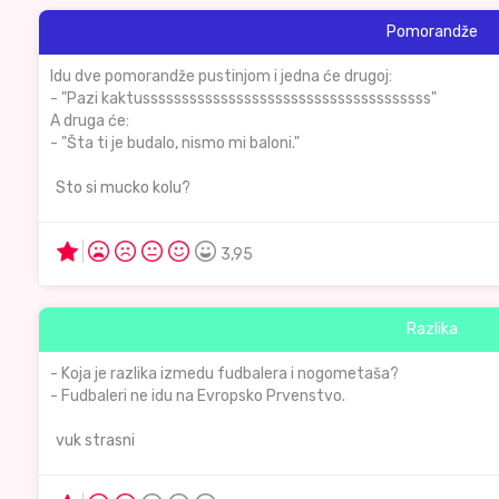
Pomorandže
Idu dve pomorandže pustinjom i jedna će drugoj:
- "Pazi kaktusssssssssssssssssssssssssssssssssssss"
A druga će:
- "Šta ti je budalo, nismo mi baloni."
Sto si mucko kolu?
3,95
Razlika
- Koja je razlika izmedu fudbalera i nogometaša?
- Fudbaleri ne idu na Evropsko Prvenstvo.
vuk strasni