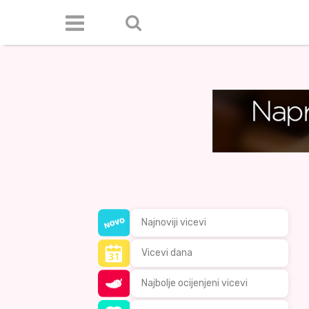
Najnoviji vicevi
Vicevi dana
Najbolje ocijenjeni vicevi