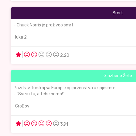
Smrt
- Chuck Norris je preživeo smrt.
luka 2.
2,20
Glazbene Želje
Pozdrav Turskoj sa Europskog prvenstva uz pjesmu:
- "Svi su tu, a tebe nema!"
CroBoy
3,91