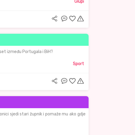
Glupi
. set između Portugala i BiH?
Sport
aonici sjedi stari župnik i pomaže mu ako gdje