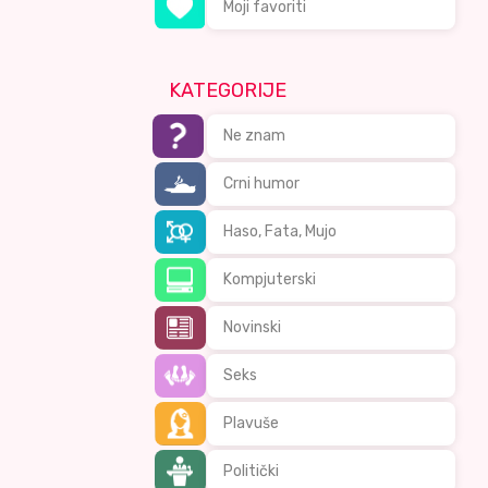
Moji favoriti
KATEGORIJE
Ne znam
Crni humor
Haso, Fata, Mujo
Kompjuterski
Novinski
Seks
Plavuše
Politički