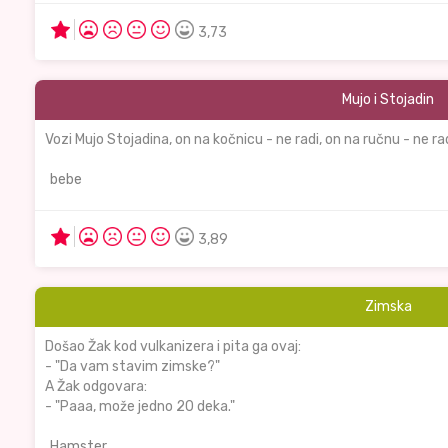
3,73
Mujo i Stojadin
Vozi Mujo Stojadina, on na kočnicu - ne radi, on na ručnu - ne ra
bebe
3,89
Zimska
Došao Žak kod vulkanizera i pita ga ovaj:
- "Da vam stavim zimske?"
A Žak odgovara:
- "Paaa, može jedno 20 deka."
Hamster