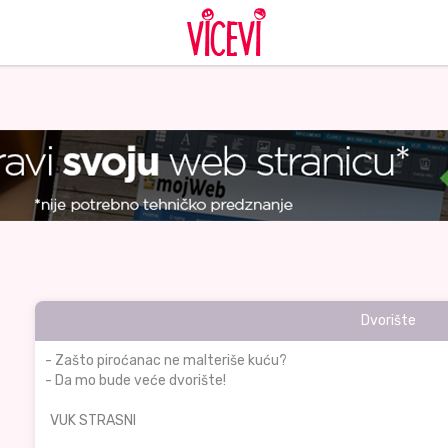
Dvorište
- Zašto piroćanac ne malteriše kuću?
- Da mo bude veće dvorište!
VUK STRASNI