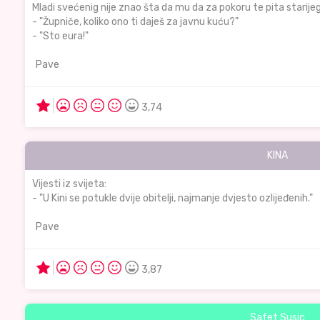
Mladi svećenig nije znao šta da mu da za pokoru te pita starijeg
- "Župniče, koliko ono ti daješ za javnu kuću?"
- "Sto eura!"
Pave
3,74
KINA
Vijesti iz svijeta:
- "U Kini se potukle dvije obitelji, najmanje dvjesto ozlijeđenih."
Pave
3,87
Safet Susic