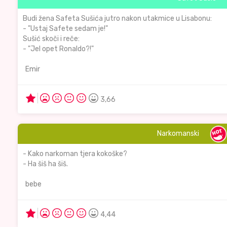
Budi žena Safeta Sušića jutro nakon utakmice u Lisabonu:
- "Ustaj Safete sedam je!"
Sušić skoči i reče:
- "Jel opet Ronaldo?!"
Emir
3,66
Narkomanski
- Kako narkoman tjera kokoške?
- Ha šiš ha šiš.
bebe
4,44