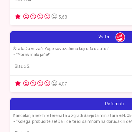
3,68
Vrata
Šta kažu vozači Yuge suvozačima koji uđu u auto?
- "Moraš malo jače!"
Blažić S.
4,07
Referenti
Kancelarija nekih referenata u zgradi Savjeta ministara BiH. O
- "Kolega, probudite se! Da li će te ići sa mnom na doručak ili ćete