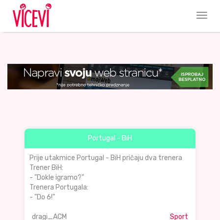
Portugal - BiH
Prije utakmice Portugal - BiH pričaju dva trenera
Trener BiH:
- "Dokle igramo?"
Trenera Portugala:
- "Do 6!"
dragi_ACM
Sport