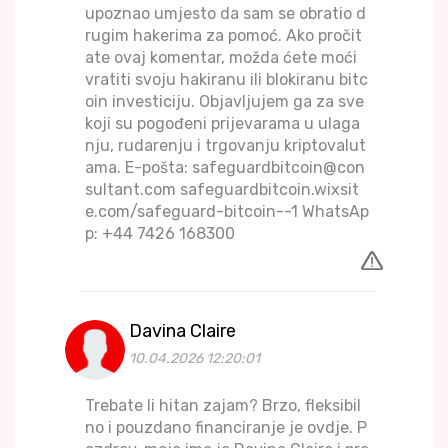
upoznao umjesto da sam se obratio d
rugim hakerima za pomoć. Ako pročit
ate ovaj komentar, možda ćete moći
vratiti svoju hakiranu ili blokiranu bitc
oin investiciju. Objavljujem ga za sve
koji su pogođeni prijevarama u ulaga
nju, rudarenju i trgovanju kriptovalut
ama. E-pošta: safeguardbitcoin@con
sultant.com safeguardbitcoin.wixsit
e.com/safeguard-bitcoin--1 WhatsAp
p: +44 7426 168300
Davina Claire
10.04.2026 12:20:01
Trebate li hitan zajam? Brzo, fleksibil
no i pouzdano financiranje je ovdje. P