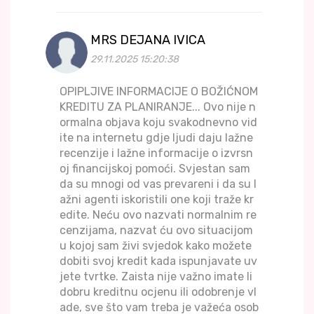
MRS DEJANA IVICA
29.11.2025 15:20:38
OPIPLJIVE INFORMACIJE O BOŽIĆNOM
KREDITU ZA PLANIRANJE... Ovo nije n
ormalna objava koju svakodnevno vid
ite na internetu gdje ljudi daju lažne
recenzije i lažne informacije o izvrsn
oj financijskoj pomoći. Svjestan sam
da su mnogi od vas prevareni i da su l
ažni agenti iskoristili one koji traže kr
edite. Neću ovo nazvati normalnim re
cenzijama, nazvat ću ovo situacijom
u kojoj sam živi svjedok kako možete
dobiti svoj kredit kada ispunjavate uv
jete tvrtke. Zaista nije važno imate li
dobru kreditnu ocjenu ili odobrenje vl
ade, sve što vam treba je važeća osob