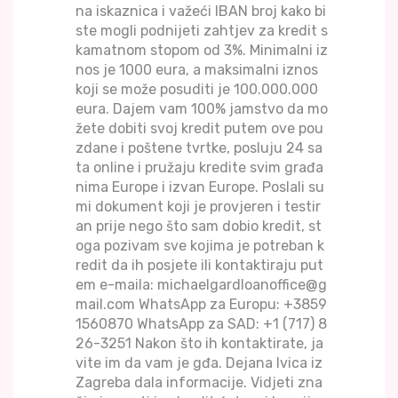
na iskaznica i važeći IBAN broj kako bi
ste mogli podnijeti zahtjev za kredit s
kamatnom stopom od 3%. Minimalni iz
nos je 1000 eura, a maksimalni iznos
koji se može posuditi je 100.000.000
eura. Dajem vam 100% jamstvo da mo
žete dobiti svoj kredit putem ove pou
zdane i poštene tvrtke, posluju 24 sa
ta online i pružaju kredite svim građa
nima Europe i izvan Europe. Poslali su
mi dokument koji je provjeren i testir
an prije nego što sam dobio kredit, st
oga pozivam sve kojima je potreban k
redit da ih posjete ili kontaktiraju put
em e-maila: michaelgardloanoffice@g
mail.com WhatsApp za Europu: +3859
1560870 WhatsApp za SAD: +1 (717) 8
26-3251 Nakon što ih kontaktirate, ja
vite im da vam je gđa. Dejana Ivica iz
Zagreba dala informacije. Vidjeti zna