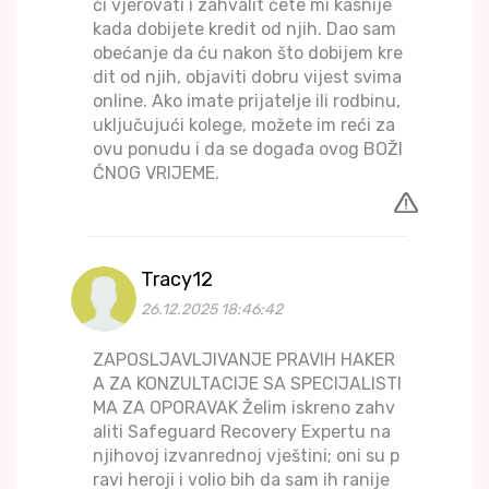
či vjerovati i zahvalit ćete mi kasnije
kada dobijete kredit od njih. Dao sam
obećanje da ću nakon što dobijem kre
dit od njih, objaviti dobru vijest svima
online. Ako imate prijatelje ili rodbinu,
uključujući kolege, možete im reći za
ovu ponudu i da se događa ovog BOŽI
ĆNOG VRIJEME.
Tracy12
26.12.2025 18:46:42
ZAPOSLJAVLJIVANJE PRAVIH HAKER
A ZA KONZULTACIJE SA SPECIJALISTI
MA ZA OPORAVAK Želim iskreno zahv
aliti Safeguard Recovery Expertu na
njihovoj izvanrednoj vještini; oni su p
ravi heroji i volio bih da sam ih ranije