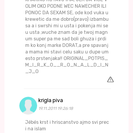
OLIM OKO PODNE WEC NAWECHER ILI
PONOC DA SEXAM SE, ode kod vuka u
krewetic da me dobro(pravo) izbambu
sa a i swrshi mi u usta i pokenja mi se
u usta ,wuche znam da je twoj magn
um super pa me sad boli ghuza i prdi
m ko konj marke DORAT,a pre spavanj
a mama mi stavi celu saku u dupe um
esto prstenjaka!! ORIGINAL_POTPIS_
M_I_R_K_O__R_O_N_A_L_D_I_N
_J_O
krigla piva
19.11.2011 19:26:18
Jébés krst i hriscanstvo ajmo svi prec
i na islam