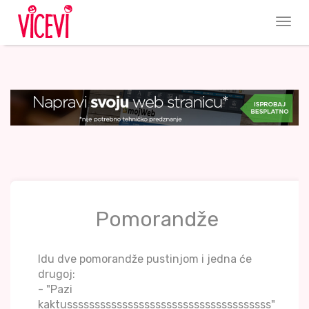
Pomorandže
Idu dve pomorandže pustinjom i jedna će
drugoj:
- "Pazi
kaktusssssssssssssssssssssssssssssssssssss"