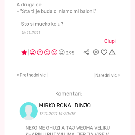
A druga će:
- "Šta ti je budalo, nismo mi baloni."
Sto si mucko kolu?
16.11.2011
Glupi
3,95
Prethodni vic |
| Naredni vic
Komentari:
MIRKO RONALDINJO
17.11.2011 14:20:08
NEKO ME GHUZI A TAJ WEOMA VELIKU
KHARINU RUTAVU IMA, JER JA VISE V