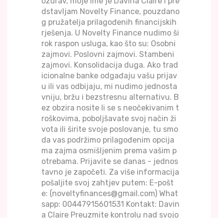
ozdrav, moje ime je Davina Claire i pre
dstavljam Novelty Finance, pouzdano
g pružatelja prilagođenih financijskih
rješenja. U Novelty Finance nudimo ši
rok raspon usluga, kao što su: Osobni
zajmovi. Poslovni zajmovi. Stambeni
zajmovi. Konsolidacija duga. Ako trad
icionalne banke odgađaju vašu prijav
u ili vas odbijaju, mi nudimo jednosta
vniju, bržu i bezstresnu alternativu. B
ez obzira nosite li se s neočekivanim t
roškovima, poboljšavate svoj način ži
vota ili širite svoje poslovanje, tu smo
da vas podržimo prilagođenim opcija
ma zajma osmišljenim prema vašim p
otrebama. Prijavite se danas - jednos
tavno je započeti. Za više informacija
pošaljite svoj zahtjev putem: E-pošt
e: (noveltyfinances@gmail.com) What
sapp: 00447915601531 Kontakt: Davin
a Claire Preuzmite kontrolu nad svojo