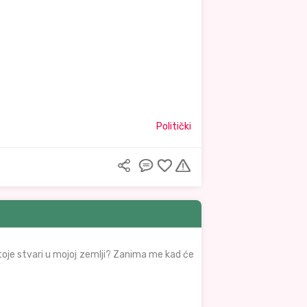
Politički
oje stvari u mojoj zemlji? Zanima me kad će