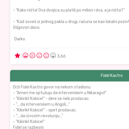
- "Kako ništa! Ova dvojica su platili po milion i dva, a ja ništa?"
- "Kad zoveš iz jednog pakla u drugi, računa se kao lokalni poziv!
Odgovori đavo.
Darko
3,66
Fidel Kastro
Drži Fidel Kastro govor na nekom stadionu:
- "Ameri me optužuju da intervenišem u Nikaragvi!"
- "Kikiriki! Kokice!" - dere se neki prodavac.
- "... da intervenišem u Angoli..."
- "Kikiriki! Kokice!" - opet prodavac.
- "... da izvozim revoluciju..."
- "Kikiriki! Kokice!"
Fidel se razbesni: