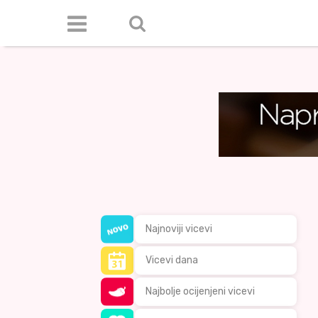
Najnoviji vicevi
Vicevi dana
Najbolje ocijenjeni vicevi