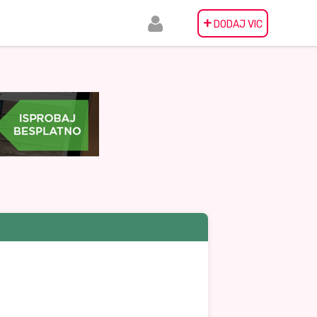
+
DODAJ VIC