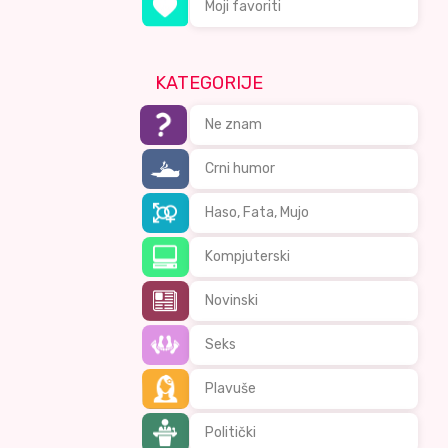
Moji favoriti
KATEGORIJE
Ne znam
Crni humor
Haso, Fata, Mujo
Kompjuterski
Novinski
Seks
Plavuše
Politički