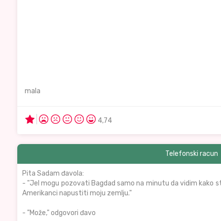
mala
4,74
Telefonski racun
Pita Sadam đavola:
- "Jel mogu pozovati Bagdad samo na minutu da vidim kako st
Amerikanci napustiti moju zemlju."
- "Može," odgovori đavo