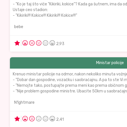
- "Ko je taj što viče "Kikiriki, kokice"? Kada ga šutnem, ima da od
Ustaje ceo stadion:
- "Kikiriki!!! Kokice!!! Kikiriki!!! Kokice!!!"
bebe
2,93
Ministar policije
Krenuo ministar policije na odmor, nakon nekoliko minuta vožnje
- "Dobar dan gospodine, vozačku i saobraćajnu. A pa to ste Vi m
- "Nemojte tako, postupajte prema meni kao prema običnom g
- "Nije problem gospodine ministre. Ubacite 50km u saobraćajn
N1ghtmare
2,41