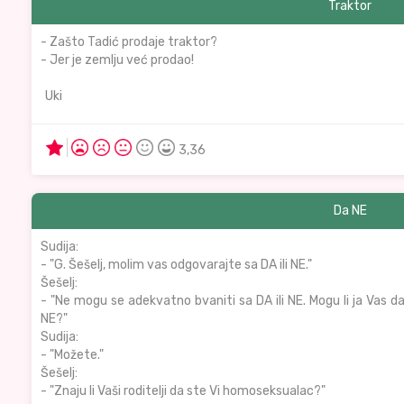
Traktor
- Zašto Tadić prodaje traktor?
- Jer je zemlju već prodao!
Uki
3,36
Da NE
Sudija:
- "G. Šešelj, molim vas odgovarajte sa DA ili NE."
Šešelj:
- "Ne mogu se adekvatno bvaniti sa DA ili NE. Mogu li ja Vas d
NE?"
Sudija:
- "Možete."
Šešelj:
- "Znaju li Vaši roditelji da ste Vi homoseksualac?"