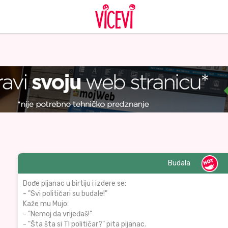
Budala
Dođe pijanac u birtiju i izdere se:
- "Svi političari su budale!"
Kaže mu Mujo:
- "Nemoj da vrijeđaš!"
- "Šta šta si TI političar?" pita pijanac.