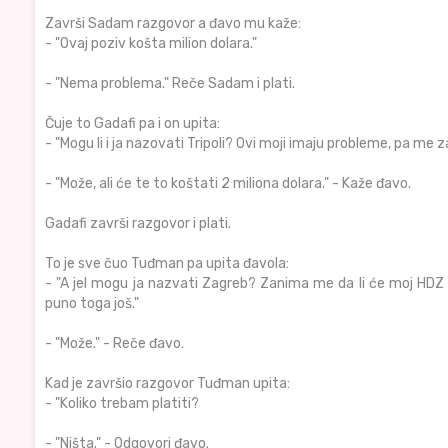
Završi Sadam razgovor a đavo mu kaže:
- "Ovaj poziv košta milion dolara."
- "Nema problema." Reče Sadam i plati.
Čuje to Gadafi pa i on upita:
- "Mogu li i ja nazovati Tripoli? Ovi moji imaju probleme, pa me z
- "Može, ali će te to koštati 2 miliona dolara." - Kaže đavo.
Gadafi završi razgovor i plati.
To je sve čuo Tuđman pa upita đavola:
- "A jel mogu ja nazvati Zagreb? Zanima me da li će moj HDZ os
puno toga još."
- "Može." - Reče đavo.
Kad je završio razgovor Tuđman upita:
- "Koliko trebam platiti?
- "Ništa." - Odgovori đavo.