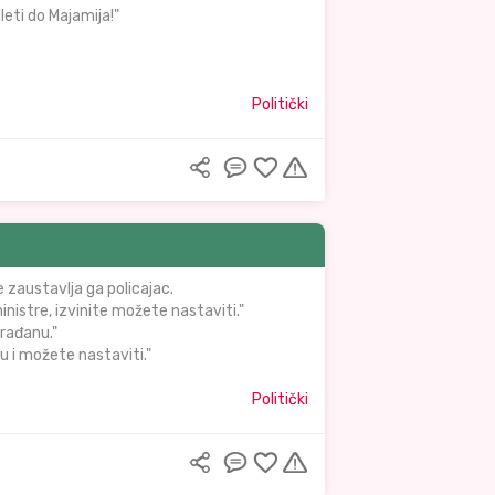
leti do Majamija!"
Politički
 zaustavlja ga policajac.
inistre, izvinite možete nastaviti."
rađanu."
u i možete nastaviti."
Politički