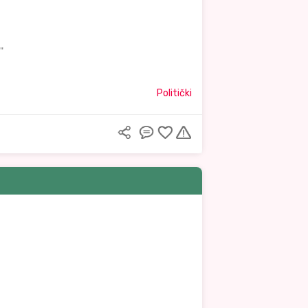
"
Politički