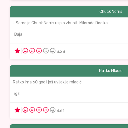
Chuck Norris
- Samo je Chuck Norris uspio zbuniti Milorada Dodika.
Baja
3,28
Ratko Mladic
Ratko ima 60 god i još uvijek je mladić.
igzi
3,61