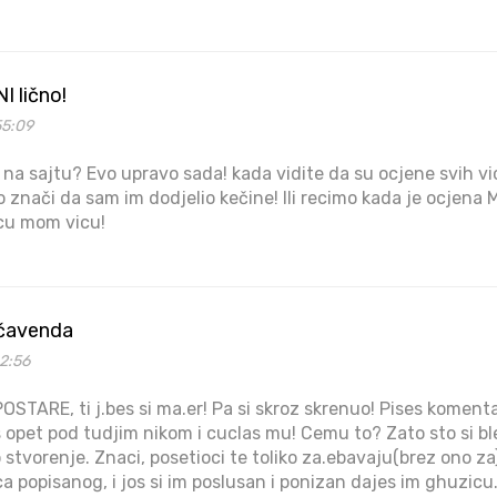
 lično!
55:09
 na sajtu? Evo upravo sada! kada vidite da su ocjene svih vi
 znači da sam im dodjelio kečine! Ili recimo kada je ocjena M
cu mom vicu!
ačavenda
2:56
OSTARE, ti j.bes si ma.er! Pa si skroz skrenuo! Pises komen
es opet pod tudjim nikom i cuclas mu! Cemu to? Zato sto si b
no stvorenje. Znaci, posetioci te toliko za.ebavaju(brez ono za
a popisanog, i jos si im poslusan i ponizan dajes im ghuzicu