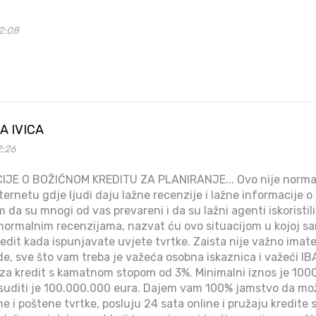
2:08
A IVICA
2:26
IJE O BOŽIĆNOM KREDITU ZA PLANIRANJE... Ovo nije normal
ernetu gdje ljudi daju lažne recenzije i lažne informacije o 
da su mnogi od vas prevareni i da su lažni agenti iskoristili 
normalnim recenzijama, nazvat ću ovo situacijom u kojoj sa
edit kada ispunjavate uvjete tvrtke. Zaista nije važno imate
ade, sve što vam treba je važeća osobna iskaznica i važeći IB
v za kredit s kamatnom stopom od 3%. Minimalni iznos je 1000
suditi je 100.000.000 eura. Dajem vam 100% jamstvo da može
 i poštene tvrtke, posluju 24 sata online i pružaju kredite