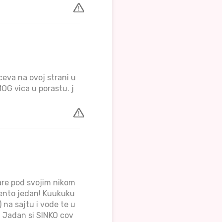
ceva na ovoj strani u
OG vica u porastu. j
tare pod svojim nikom
lento jedan! Kuukuku
) na sajtu i vode te u
. Jadan si SINKO cov