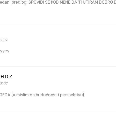
 i bedan! predlog;ISPOVIDI SE KOD MENE DA TI UTIRAM DOBRO
7:59
i????
= H D Z
23:27
IJEDA (= mislim na budućnost i perspektivu)