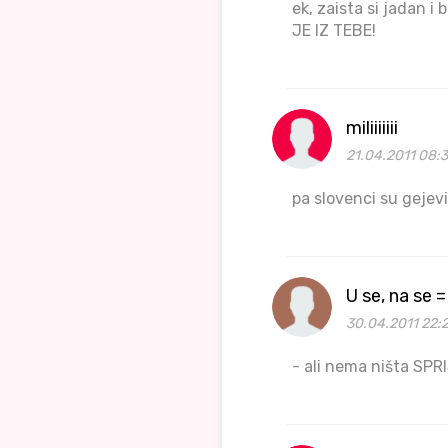
ek, zaista si jadan
JE IZ TEBE!
miliiiiiii
21.04.2011 08:3
pa slovenci su gejev
U se, na se 
30.04.2011 22:
- ali nema ništa SPR