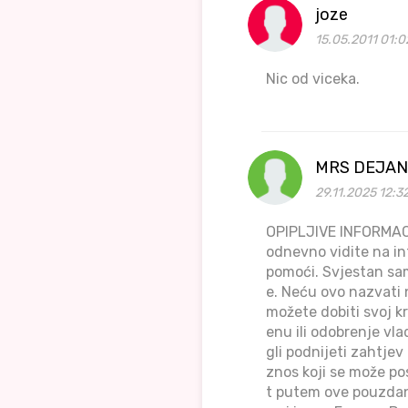
joze
15.05.2011 01:0
Nic od viceka.
MRS DEJAN
29.11.2025 12:3
OPIPLJIVE INFORMAC
odnevno vidite na int
pomoći. Svjestan sam 
e. Neću ovo nazvati 
možete dobiti svoj kr
enu ili odobrenje vl
gli podnijeti zahtje
znos koji se može po
t putem ove pouzdane