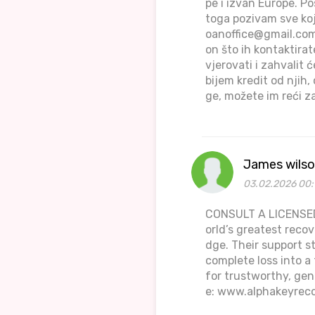
pe i izvan Europe. Po
toga pozivam sve koj
oanoffice@gmail.co
on što ih kontaktirat
vjerovati i zahvalit
bijem kredit od njih, 
ge, možete im reći 
James wils
03.02.2026 00:
CONSULT A LICENSED
orld’s greatest reco
dge. Their support s
complete loss into a
for trustworthy, gen
e: www.alphakeyrec