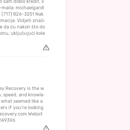
o sam dobio kredit, s
e-maila: michaelgardl
 (717) 826-3251 Nak
rmacije. Vidjeti znači
je da ću nakon što do
dbinu, uključujući kole
 Recovery is the w
m, speed, and knowle
 what seemed like a
ers if you’re looking
recovery.com Websit
3249396