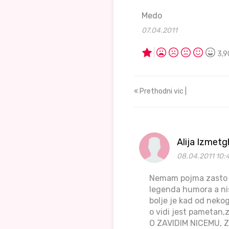
Medo
07.04.2011
3,9
Prethodni vic |
Alija Izmet
08.04.2011 10:
Nemam pojma zasto z
legenda humora a nis
bolje je kad od nekog
o vidi jest pametan
O ZAVIDIM NICEMU, 