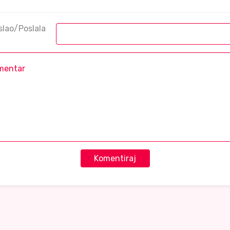
slao/Poslala
Komentiraj