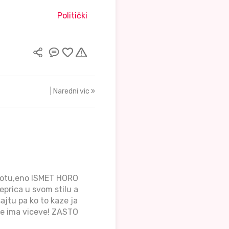
Politički
| Naredni vic
ivotu,eno ISMET HORO
eprica u svom stilu a
ajtu pa ko to kaze ja
se ima viceve! ZASTO