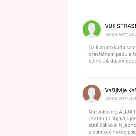
VUK STRASNI
08.04.2011 10:
Da li znate kada sam
drastičnom padu a to
edino JA dajem peti
Vašljivije K
08.04.2011 11:0
Ma sinko moj ALIJA P
i zatim to objavljuj
kuu! Koliko si ti jad
zicom kao nekog psic