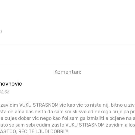
0
Komentari:
ghovnovic
42:56
avidim VUKU STRASNOM,vic kao vic to nista nij. bitno u z
ta on ama bas nista da sam smisli sve od nekoga cuje pa pr
a cujes dobar vic nego kao fol sam ga izmisliti a ocjene na s
,zato se sam sebi cudim zasto VUKU STRASNOM zavidim a lo
ZASTOO, RECITE LJUDI DOBRI?!