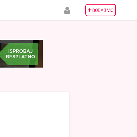
+
DODAJ VIC