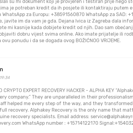
slali su mi dokument koji je provjeren i testiran prije nego št
ima je potreban kredit da ih posjete ili kontaktiraju putem 
m WhatsApp za Europu: +38591560870 WhatsApp za SAD: +1
e, javite im da vam je gđa. Dejana Ivica iz Zagreba dala info
 ćete mi kasnije kada dobijete kredit od njih. Dao sam obećan
objaviti dobru vijest svima online. Ako imate prijatelje ili ro
za ovu ponudu i da se događa ovog BOŽIĆNOG VRIJEME.
on
19:34
 CRYPTO EXPERT RECOVERY HACKER - ALPHA KEY “Alphakey
very company.” They are unparalleled in their professionalis
taff helped me every step of the way, and they transformed
 full recovery. Alphakey Recovery is the only name that matt
uine recovery specialists. Email address: service@alphakey
overy.com WhatsApp number : +15714122170 Signal:+1540