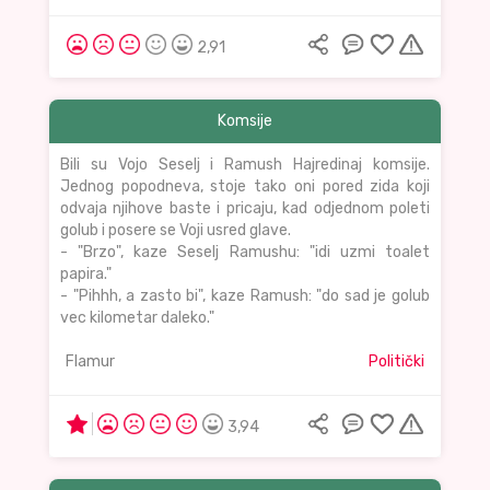
2,91
Komsije
Bili su Vojo Seselj i Ramush Hajredinaj komsije.
Jednog popodneva, stoje tako oni pored zida koji
odvaja njihove baste i pricaju, kad odjednom poleti
golub i posere se Voji usred glave.
- "Brzo", kaze Seselj Ramushu: "idi uzmi toalet
papira."
- "Pihhh, a zasto bi", kaze Ramush: "do sad je golub
vec kilometar daleko."
Flamur
Politički
3,94