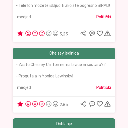
- Telefon mozete iskljuciti ako ste pogresno BIRALI!
medjed
Politički
3,23
Chelsey jedinica
- Zasto Chelsey Clinton nema brace ni sestara??
- Progutala ih Monica Lewinsky!
medjed
Politički
2,85
Driblanje