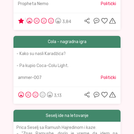
Propheta Nemo
Politički
3,84
Cola - nagradna igra
- Kako su nasli Karadžića?
- Pa kupio Coca-Colu Light.
ammer-007
Politički
3,13
Seselj ide na letovanje
Prica Seselj sa Ramush Hajredinom i kaze:
- "Znas Ramushe, doslo je vreme da idem na