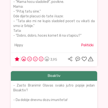
- "Mama hocu sladoled!", povikne.
Mama:
- "Pitaj tatu sine."
Ode dijete placuci do tate i kaze:
- "Tata ako mi ne kupis sladoled pocet cu vikati da
smo iz Srbije."
Tata:
- "Dobro, dobro, hoces kornet ili na stapicu?"
Hippy
Politički
3,95
Bioaktiv
- Zasto Branimir Glavas svako jutro popije jedan
Bioaktiv?
- Da dobije dnevnu dozu imuniteta!