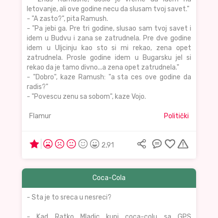
letovanje, ali ove godine necu da slusam tvoj savet."
- "A zasto?", pita Ramush.
- "Pa jebi ga. Pre tri godine, slusao sam tvoj savet i
idem u Budvu i zana se zatrudnela. Pre dve godine
idem u Uljcinju kao sto si mi rekao, zena opet
zatrudnela. Prosle godine idem u Bugarsku jel si
rekao da je tamo divno...a zena opet zatrudnela."
- "Dobro", kaze Ramush: "a sta ces ove godine da
radis?"
- "Povescu zenu sa sobom", kaze Vojo.
Flamur
Politički
2,91
Coca-Cola
- Sta je to sreca u nesreci?
- Kad Ratko Mladic kupi coca-colu sa GPS