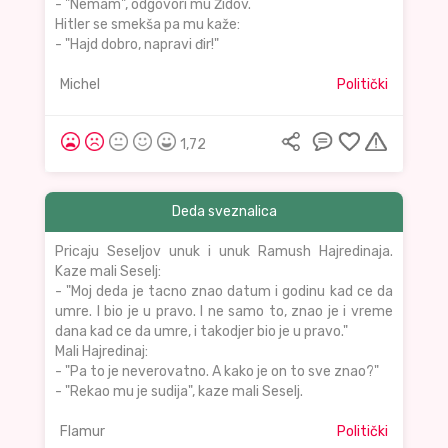
- "Nemam", odgovori mu Židov.
Hitler se smekša pa mu kaže:
- "Hajd dobro, napravi đir!"
Michel
Politički
1,72
Deda sveznalica
Pricaju Seseljov unuk i unuk Ramush Hajredinaja.
Kaze mali Seselj:
- "Moj deda je tacno znao datum i godinu kad ce da
umre. I bio je u pravo. I ne samo to, znao je i vreme
dana kad ce da umre, i takodjer bio je u pravo."
Mali Hajredinaj:
- "Pa to je neverovatno. A kako je on to sve znao?"
- "Rekao mu je sudija", kaze mali Seselj.
Flamur
Politički