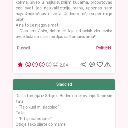
kolima, živeo u najluksuznijim kućama, proputovao
ceo svet, jeo najkvalitetniju hranu, upoznao sam
najvažnije ličnosti sveta. Jednom rečju super mi je
bilo!"
A na to će njegova mati:
- "Jao crni Jožo, dobro je! A ja od nekih zlih jezika
ovde čula da si se spetljao sa Komunistima!"
Russell
Politički
2,84
Sladoled
Dosla familija iz Srbije u Budvu na letovanje. Rece sin
tati:
- "Tajo kupi mi sladoled."
Tata:
- "Pitaj mamu sine."
Otidje tako dijete do mame: