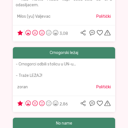
odasiljacem.
Milos (yu) Valjevac
Politički
3,08
Crnogorski ležaj
- Crnogorci odbili stolicu u UN-u...
- Traže LEŽAJ!
zoran
Politički
2,86
No name