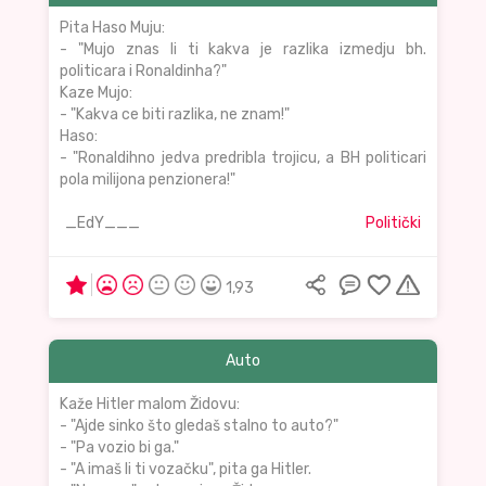
Pita Haso Muju:
- "Mujo znas li ti kakva je razlika izmedju bh.
politicara i Ronaldinha?"
Kaze Mujo:
- "Kakva ce biti razlika, ne znam!"
Haso:
- "Ronaldihno jedva predribla trojicu, a BH politicari
pola milijona penzionera!"
_EdY___
Politički
1,93
Auto
Kaže Hitler malom Židovu:
- "Ajde sinko što gledaš stalno to auto?"
- "Pa vozio bi ga."
- "A imaš li ti vozačku", pita ga Hitler.