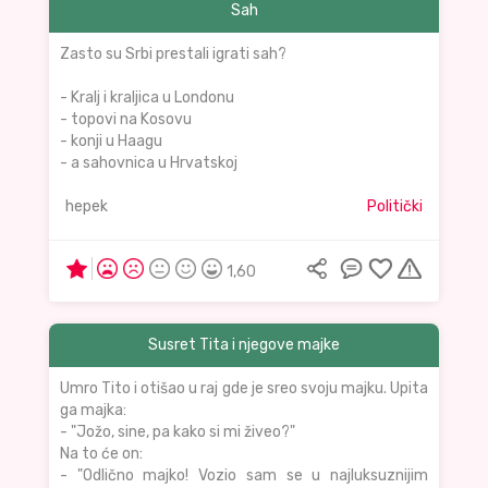
Sah
Zasto su Srbi prestali igrati sah?
- Kralj i kraljica u Londonu
- topovi na Kosovu
- konji u Haagu
- a sahovnica u Hrvatskoj
hepek
Politički
1,60
Susret Tita i njegove majke
Umro Tito i otišao u raj gde je sreo svoju majku. Upita
ga majka:
- "Jožo, sine, pa kako si mi živeo?"
Na to će on:
- "Odlično majko! Vozio sam se u najluksuznijim