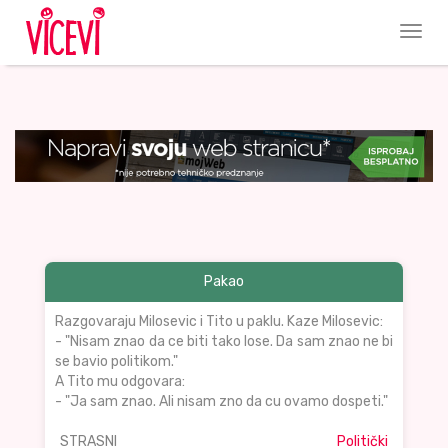
Pakao
Razgovaraju Milosevic i Tito u paklu. Kaze Milosevic:
- "Nisam znao da ce biti tako lose. Da sam znao ne bi
se bavio politikom."
A Tito mu odgovara:
- "Ja sam znao. Ali nisam zno da cu ovamo dospeti."
STRASNI
Politički