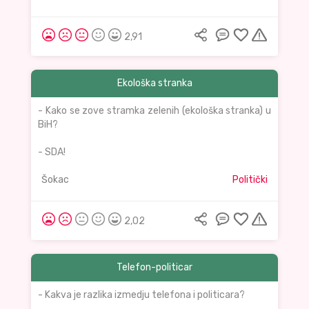
2,91
Ekološka stranka
- Kako se zove stramka zelenih (ekološka stranka) u
BiH?
- SDA!
Šokac
Politički
2,02
Telefon-politicar
- Kakva je razlika izmedju telefona i politicara?