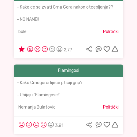
- Kako ce se zvati Crna Gora nakon otcepljenja??
- NO NAME!!
bole
Politički
2,77
Flamingosi
- Kako Crnogorci lijece pticiji grip?
- Ubijaju "Flamingose!"
Nemanja Bulatovic
Politički
3,81