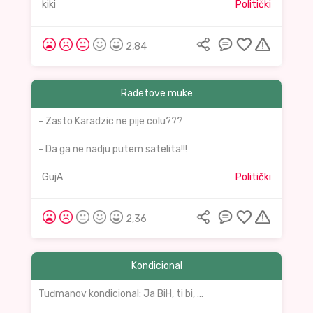
kiki
Politički
2,84
Radetove muke
- Zasto Karadzic ne pije colu???
- Da ga ne nadju putem satelita!!!
GujA
Politički
2,36
Kondicional
Tuđmanov kondicional: Ja BiH, ti bi, ...