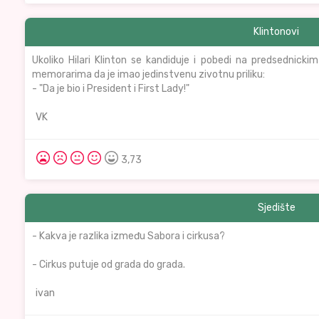
Klintonovi
Ukoliko Hilari Klinton se kandiduje i pobedi na predsednick
memorarima da je imao jedinstvenu zivotnu priliku:
- "Da je bio i President i First Lady!"
VK
3,73
Sjedište
- Kakva je razlika između Sabora i cirkusa?
- Cirkus putuje od grada do grada.
ivan