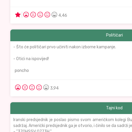
4,46
Političari
- Što će političari prvo učiniti nakon izborne kampanje.
- Otići na ispovijed!
poncho
3,94
Tajni kod
Iranski predsjednik je poslao pismo svom američkom kolegi Bush
sadržaj. Američki predsjednik ga je otvorio, i činilo se da sadrži j
- "370HSSV 0773H."