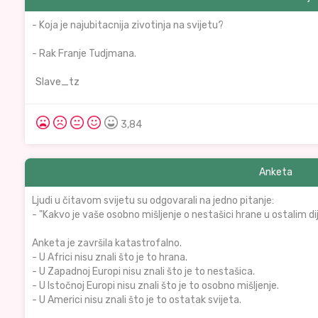
- Koja je najubitacnija zivotinja na svijetu?
- Rak Franje Tudjmana.
Slave_tz
3,84
Anketa
Ljudi u čitavom svijetu su odgovarali na jedno pitanje:
- "Kakvo je vaše osobno mišljenje o nestašici hrane u ostalim di
Anketa je završila katastrofalno.
- U Africi nisu znali što je to hrana.
- U Zapadnoj Europi nisu znali što je to nestašica.
- U Istočnoj Europi nisu znali što je to osobno mišljenje.
- U Americi nisu znali što je to ostatak svijeta.