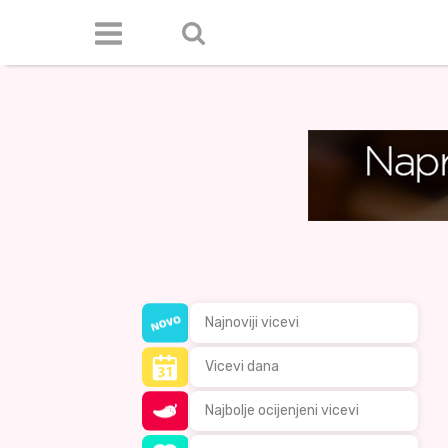
Najnoviji vicevi
Vicevi dana
Najbolje ocijenjeni vicevi