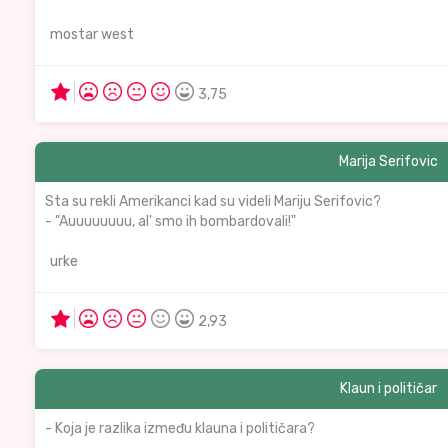
mostar west
3,75
Marija Serifovic
Sta su rekli Amerikanci kad su videli Mariju Serifovic?
- "Auuuuuuuu, al' smo ih bombardovali!"
urke
2,93
Klaun i političar
- Koja je razlika između klauna i političara?