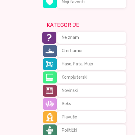
Moji favoriti
KATEGORIJE
Ne znam
Crni humor
Haso, Fata, Mujo
Kompjuterski
Novinski
Seks
Plavuše
Politički