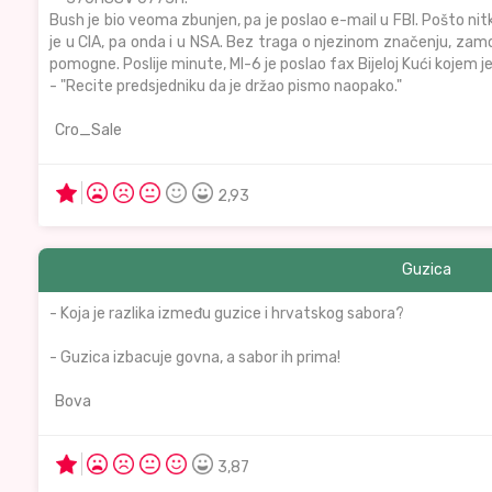
Bush je bio veoma zbunjen, pa je poslao e-mail u FBI. Pošto nitk
je u CIA, pa onda i u NSA. Bez traga o njezinom značenju, zamo
pomogne. Poslije minute, MI-6 je poslao fax Bijeloj Kući kojem je
- "Recite predsjedniku da je držao pismo naopako."
Cro_Sale
2,93
Guzica
- Koja je razlika između guzice i hrvatskog sabora?
- Guzica izbacuje govna, a sabor ih prima!
Bova
3,87