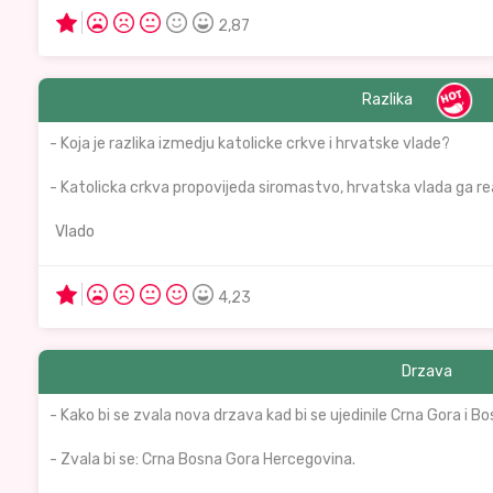
2,87
Razlika
- Koja je razlika izmedju katolicke crkve i hrvatske vlade?
- Katolicka crkva propovijeda siromastvo, hrvatska vlada ga rea
Vlado
4,23
Drzava
- Kako bi se zvala nova drzava kad bi se ujedinile Crna Gora i B
- Zvala bi se: Crna Bosna Gora Hercegovina.