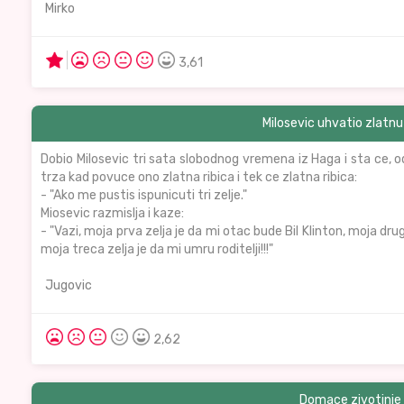
Mirko
3,61
Milosevic uhvatio zlatnu 
Dobio Milosevic tri sata slobodnog vremena iz Haga i sta ce, 
trza kad povuce ono zlatna ribica i tek ce zlatna ribica:
- "Ako me pustis ispunicuti tri zelje."
Miosevic razmislja i kaze:
- "Vazi, moja prva zelja je da mi otac bude Bil Klinton, moja dr
moja treca zelja je da mi umru roditelji!!!"
Jugovic
2,62
Domace zivotinje