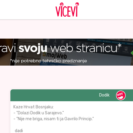
Dodik
Kaze Hrvat Bosnjaku:
- "Dolazi Dodik u Sarajevo."
- "Nije me briga, nisam ti ja Gavrilo Princip."
dadi