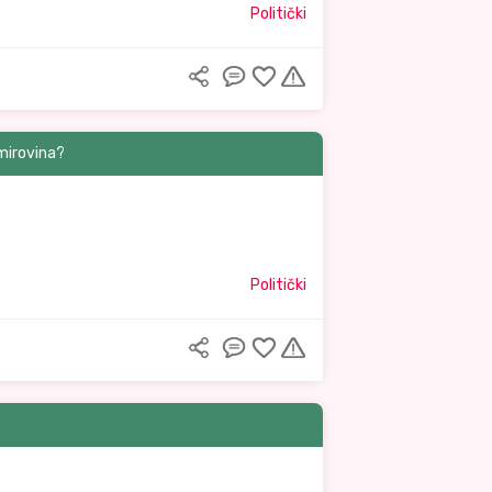
Politički
 mirovina?
Politički