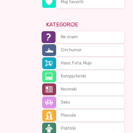
Moji favoriti
KATEGORIJE
Ne znam
Crni humor
Haso, Fata, Mujo
Kompjuterski
Novinski
Seks
Plavuše
Politički