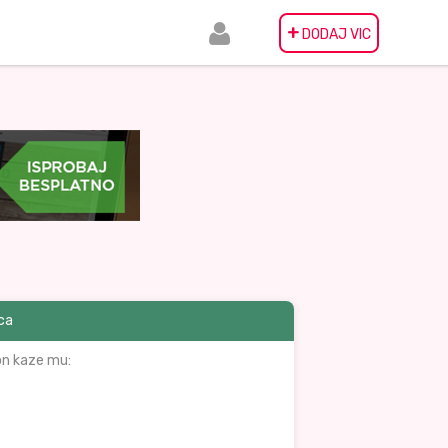
+
DODAJ VIC
ica
 on kaze mu: