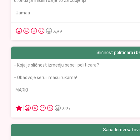
u, onda ja mislim da je to za cudjenja."
Jamaa
3,99
Sličnost političara i 
- Koja je sličnost izmedju bebe i politicara?
- Obadvoje seru i masu rukama!
MARIO
3,97
Sanaderovi satovi