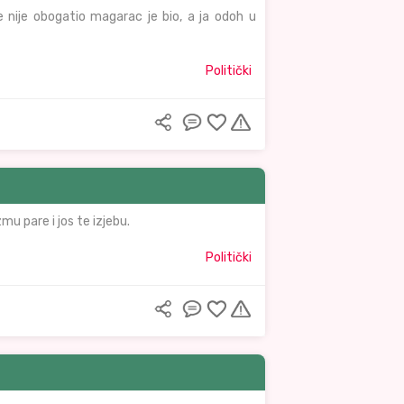
nije obogatio magarac je bio, a ja odoh u
Politički
zmu pare i jos te izjebu.
Politički