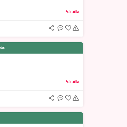
Politički
bebe
Politički