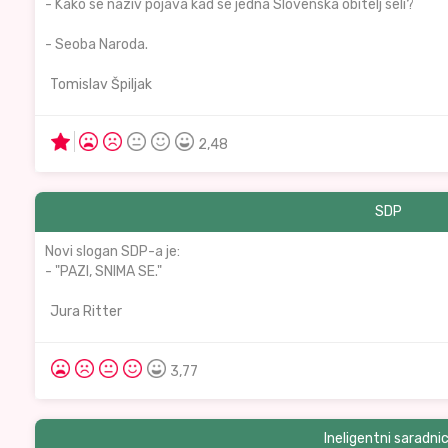
- Kako se naziv pojava kad se jedna Slovenska obitelj seli?
- Seoba Naroda.
Tomislav Špiljak
2,48
SDP
Novi slogan SDP-a je:
- "PAZI, SNIMA SE."
Jura Ritter
3,77
Ineligentni saradnic