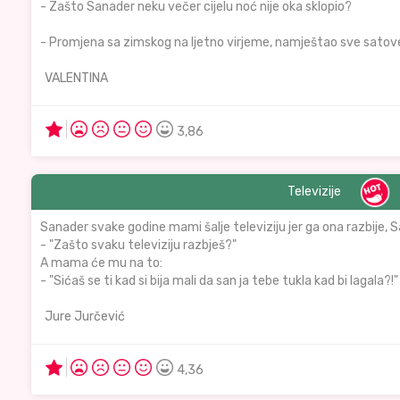
- Zašto Sanader neku večer cijelu noć nije oka sklopio?
- Promjena sa zimskog na ljetno virjeme, namještao sve satove
VALENTINA
3,86
Televizije
Sanader svake godine mami šalje televiziju jer ga ona razbije, S
- "Zašto svaku televiziju razbješ?"
A mama će mu na to:
- "Sićaš se ti kad si bija mali da san ja tebe tukla kad bi lagala?!"
Jure Jurčević
4,36