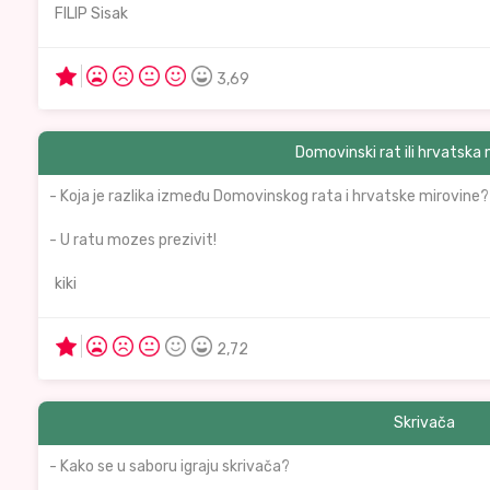
FILIP Sisak
3,69
Domovinski rat ili hrvatska
- Koja je razlika između Domovinskog rata i hrvatske mirovine?
- U ratu mozes prezivit!
kiki
2,72
Skrivača
- Kako se u saboru igraju skrivača?