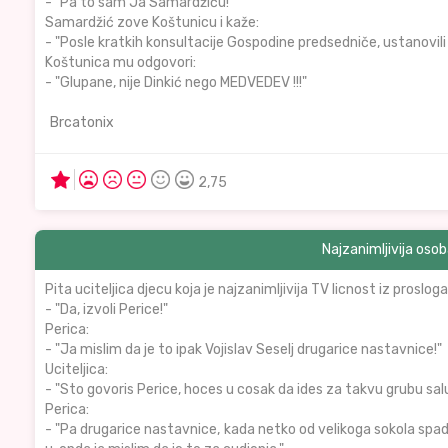
- "Pa to sam Ja Samardžiću!"
Samardžić zove Koštunicu i kaže:
- "Posle kratkih konsultacije Gospodine predsedniče, ustanovili 
Koštunica mu odgovori:
- "Glupane, nije Dinkić nego MEDVEDEV !!!"
Brcatonix
2,75
Najzanimljivija oso
Pita uciteljica djecu koja je najzanimljivija TV licnost iz prosloga
- "Da, izvoli Perice!"
Perica:
- "Ja mislim da je to ipak Vojislav Seselj drugarice nastavnice!"
Uciteljica:
- "Sto govoris Perice, hoces u cosak da ides za takvu grubu sal
Perica:
- "Pa drugarice nastavnice, kada netko od velikoga sokola spa