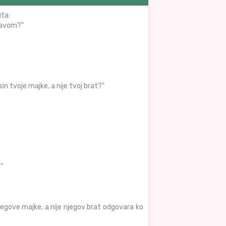
ita:
ržavom?"
n tvoje majke, a nije tvoj brat?"
"
 njegove majke, a nije njegov brat odgovara ko