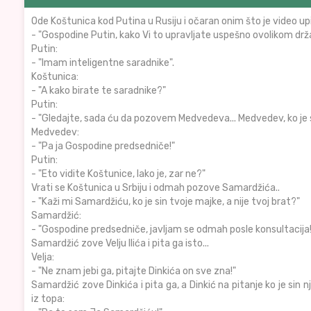
Ode Koštunica kod Putina u Rusiju i očaran onim što je video up
- "Gospodine Putin, kako Vi to upravljate uspešno ovolikom d
Putin:
- "Imam inteligentne saradnike".
Koštunica:
- "A kako birate te saradnike?"
Putin:
- "Gledajte, sada ću da pozovem Medvedeva... Medvedev, ko je si
Medvedev:
- "Pa ja Gospodine predsedniče!"
Putin:
- "Eto vidite Koštunice, lako je, zar ne?"
Vrati se Koštunica u Srbiju i odmah pozove Samardžića..
- "Kaži mi Samardžiću, ko je sin tvoje majke, a nije tvoj brat?"
Samardžić:
- "Gospodine predsedniče, javljam se odmah posle konsultacija!
Samardžić zove Velju Ilića i pita ga isto...
Velja:
- "Ne znam jebi ga, pitajte Dinkića on sve zna!"
Samardžić zove Dinkića i pita ga, a Dinkić na pitanje ko je sin
iz topa: