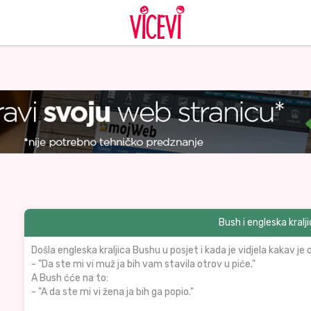
Bush i engleska kralj
Došla engleska kraljica Bushu u posjet i kada je vidjela kakav je
- "Da ste mi vi muž ja bih vam stavila otrov u piće."
A Bush ćće na to:
- "A da ste mi vi žena ja bih ga popio."