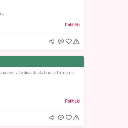
...
Politički
anaderu više dosadili slat i on pita mamu:
Politički