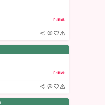
Politički
Politički
i