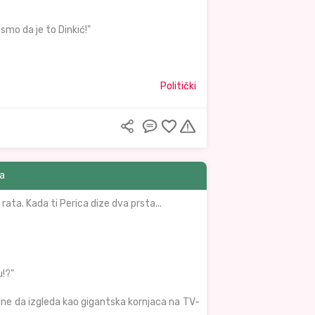
smo da je to Dinkić!"
Politički
ba
 rata. Kada ti Perica dize dva prsta...
u!?"
dne da izgleda kao gigantska kornjaca na TV-