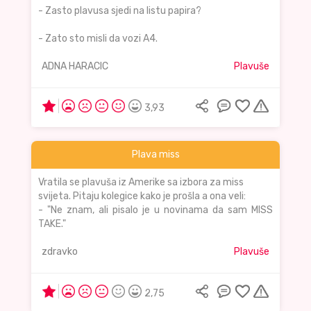
- Zasto plavusa sjedi na listu papira?
- Zato sto misli da vozi A4.
ADNA HARACIC
Plavuše
3,93
Plava miss
Vratila se plavuša iz Amerike sa izbora za miss
svijeta. Pitaju kolegice kako je prošla a ona veli:
- "Ne znam, ali pisalo je u novinama da sam MISS
TAKE."
zdravko
Plavuše
2,75