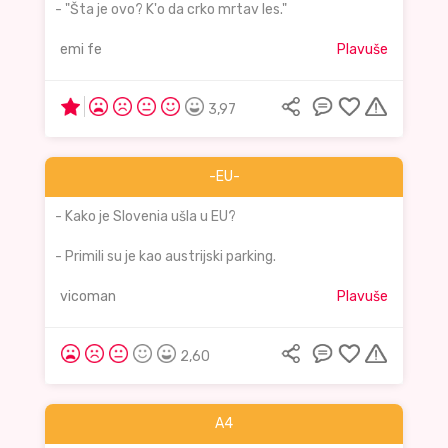
- "Šta je ovo? K'o da crko mrtav les."
emi fe
Plavuše
3,97
-EU-
- Kako je Slovenia ušla u EU?
- Primili su je kao austrijski parking.
vicoman
Plavuše
2,60
A4