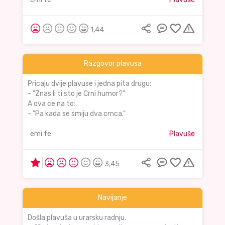
1,44
Razgovor plavusa
Pricaju dvije plavuse i jedna pita drugu:
- "Znas li ti sto je Crni humor?"
A ova ce na to:
- "Pa kada se smiju dva crnca."
emi fe
Plavuše
3,45
Navijanje
Došla plavuša u urarsku radnju.