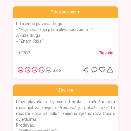
Ptica po vodom
Pita jedna plavusa drugu:
- "Ej, je znas koja ptica pliva pod vodom?"
A kaze druga:
- "Znam! Riba."
ri 1987
Plavuše
3,62
Zavjesa
Ulazi plavuša u trgovinu textila i traži fini roza
materijal za zavjese. Prodavač joj pokaže različite
mustre i ona se odluči zajednu nježnu roza boju s
cvjetićima.
Prodavač: