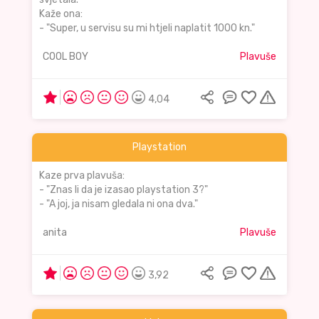
Kaže ona:
- "Super, u servisu su mi htjeli naplatit 1000 kn."
COOL BOY
Plavuše
4,04
Playstation
Kaze prva plavuša:
- "Znas li da je izasao playstation 3?"
- "A joj, ja nisam gledala ni ona dva."
anita
Plavuše
3,92