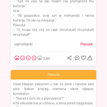
- "Sat mi više ne ide, molim vas promjenite mu
baterije."
Urar:
- "Ali gospođice, ovaj sat je mehanički i nema
baterije. On ide na navijanje."
Plavuša:
- "O, hvala što ste mi rakli. Hrvatska!!! Hrvatska!!!
Hrvatska!!!"
sejmoldankl
Plavuše
3,86
Plavuše
Ušao slijepac zabunom u bar za žene i naručio sebi
piće. Nakon kraćeg vremena vikne slijepac
konobarici:
- "Hoćeš li čuti vic o plavušama?"
Iste sekunde bar je utihnuo, a žena pored njega kaže: