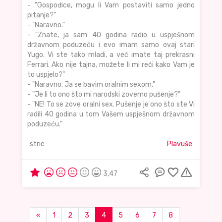
- "Gospođice, mogu li Vam postaviti samo jedno
pitanje?"
- "Naravno."
- "Znate, ja sam 40 godina radio u uspješnom
državnom poduzeću i evo imam samo ovaj stari
Yugo. Vi ste tako mladi, a već imate taj prekrasni
Ferrari. Ako nije tajna, možete li mi reći kako Vam je
to uspjelo?"
- "Naravno. Ja se bavim oralnim sexom."
- "Je li to ono što mi narodski zovemo pušenje?"
- "NE! To se zove oralni sex. Pušenje je ono što ste Vi
radili 40 godina u tom Vašem uspješnom državnom
poduzeću."
stric
Plavuše
3,47
«
1
2
3
4
5
6
7
8