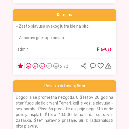
Kompas
- Zasto plavusa svakog jutra ide na biro...
- Zaboravi gde joj je posao.
admir
Plavuše
2,70
Posao u državnoj firmi
Dogodila se prometna nezgoda. U Štefov 20 godina
star Yugo uletio crveni Ferrari, koji je vozila plavuša -
sex bomba. Plavuša predlaže da, prije nego što dođe
policija isplati Štefu 10.000 kuna i da se stvar
zataška. Štef naravno pristaje, ali iz radoznalosti
pita plavušu.