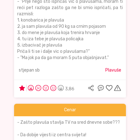
- "Prije nego što ispričaš vic o plavušama, moram ti
reći pet razloga zašto ga ne bi smio ispričati, pa ti
razmisli:
1. konobarica je plavuša
2. ja sam plavuša od 90 kg sa crnim pojasom
3. do mene je plavuša koja trenira hrvanje
4. tu iza tebe je plavuša policajka
5. izbacivač je plavuša
Priča li ti se i dalje vic o plavušama?"
- "Ma jok pa da ga moram 5 puta objašnjavat."
stjepan sb
Plavuše
3,86
Cenar
- Zašto plavuša stavlja TV na sred dnevne sobe???
- Da dobije vijesti iz centra svijeta!