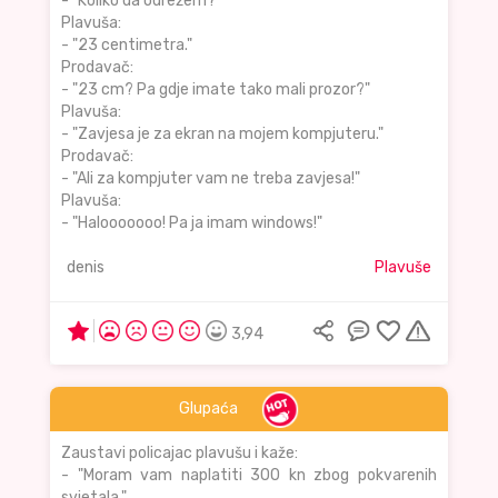
- "Koliko da odrežem?"
Plavuša:
- "23 centimetra."
Prodavač:
- "23 cm? Pa gdje imate tako mali prozor?"
Plavuša:
- "Zavjesa je za ekran na mojem kompjuteru."
Prodavač:
- "Ali za kompjuter vam ne treba zavjesa!"
Plavuša:
- "Halooooooo! Pa ja imam windows!"
denis
Plavuše
3,94
Glupaća
Zaustavi policajac plavušu i kaže:
- "Moram vam naplatiti 300 kn zbog pokvarenih
svjetala."