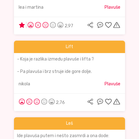
lea i martina
Plavuše
2,97
Lift
- Koja je razlika između plavuše i lifta ?
- Pa plavuša i brz struje ide gore dolje.
nikola
Plavuše
2,76
Leš
Ide plavuša putem i nešto zasmrdi a ona dode: