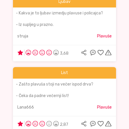
Ljubav
- Kakva je to ljubav izmedju plavuse i policajca?
- Iz supljeg u prazno.
struja
Plavuše
3,68
List
- Zašto plavuša stoji na večer ispod drva?
- Čeka da padne večernji list!
Lana666
Plavuše
2,87