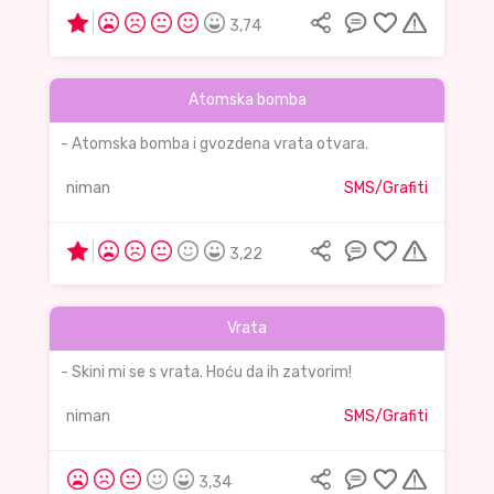
3,74
Atomska bomba
- Atomska bomba i gvozdena vrata otvara.
niman
SMS/Grafiti
3,22
Vrata
- Skini mi se s vrata. Hoću da ih zatvorim!
niman
SMS/Grafiti
3,34