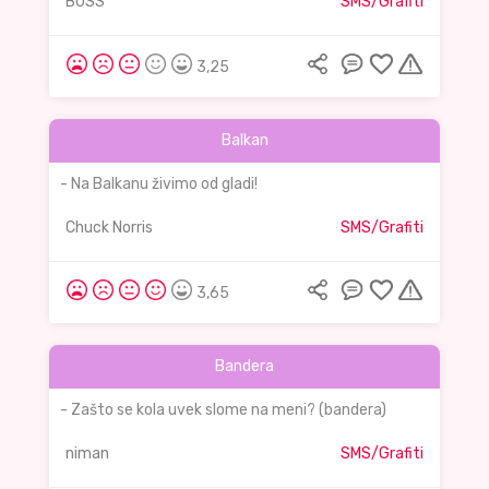
B0SS
SMS/Grafiti
3,25
Balkan
- Na Balkanu živimo od gladi!
Chuck Norris
SMS/Grafiti
3,65
Bandera
- Zašto se kola uvek slome na meni? (bandera)
niman
SMS/Grafiti