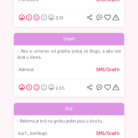
3,19
Grijeh
- Ako si umoran od grijeha pokaj se Bogu, a ako nisi
dođi u Vareš.
Admiral
SMS/Grafiti
2,65
Križ
- Nekima je križ na grobu jedini plus u životu.
kurt_kombajn
SMS/Grafiti