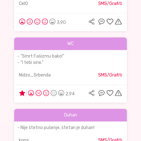
Cel0
SMS/Grafiti
3,90
WC
- "Smrt Fašizmu bako!"
- "I tebi sine."
Nidzo_Srbenda
SMS/Grafiti
2,94
Duhan
- Nije štetno pušenje, štetan je duhan!
kona
SMS/Grafiti