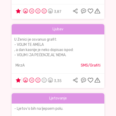
3,87
Ljubav
U Zenici je osvanuo grafit:
- VOLIM TE AMELA
, a dan kasnije je neko dopisao ispod:
- VOLIM I JA PEČENJE,AL' NEMA.
MirzA
SMS/Grafiti
3,35
Ljetovanje
- Ljetov'o bih na ljepsem polu.