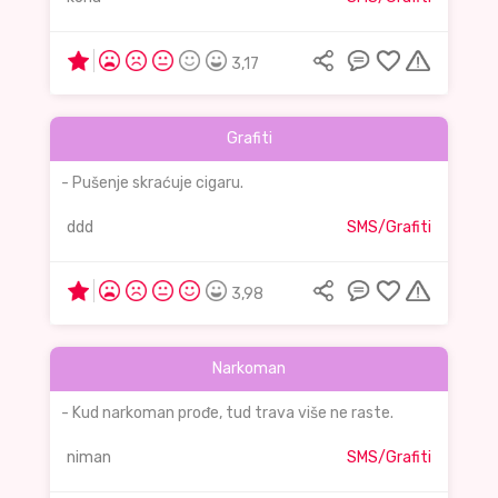
3,17
Grafiti
- Pušenje skraćuje cigaru.
ddd
SMS/Grafiti
3,98
Narkoman
- Kud narkoman prođe, tud trava više ne raste.
niman
SMS/Grafiti