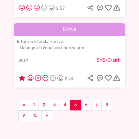
2,57
Kletva
Informatičarska kletva:
- Dabogda ti žena bila open source!
push
SMS/Grafiti
2,74
«
1
2
3
4
5
6
7
8
9
10
»