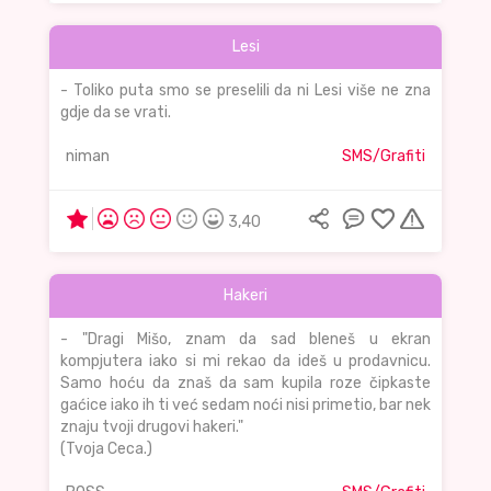
Lesi
- Toliko puta smo se preselili da ni Lesi više ne zna
gdje da se vrati.
niman
SMS/Grafiti
3,40
Hakeri
- "Dragi Mišo, znam da sad bleneš u ekran
kompjutera iako si mi rekao da ideš u prodavnicu.
Samo hoću da znaš da sam kupila roze čipkaste
gaćice iako ih ti već sedam noći nisi primetio, bar nek
znaju tvoji drugovi hakeri."
(Tvoja Ceca.)