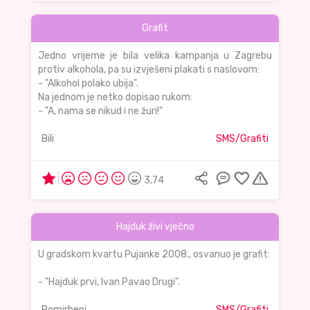
Grafit
Jedno vrijeme je bila velika kampanja u Zagrebu
protiv alkohola, pa su izvješeni plakati s naslovom:
- "Alkohol polako ubija".
Na jednom je netko dopisao rukom:
- "A, nama se nikud i ne žuri!"
Bili
SMS/Grafiti
3,74
Hajduk živi vječno
U gradskom kvartu Pujanke 2008., osvanuo je grafit:
- "Hajduk prvi, Ivan Pavao Drugi".
Pomirbeni
SMS/Grafiti