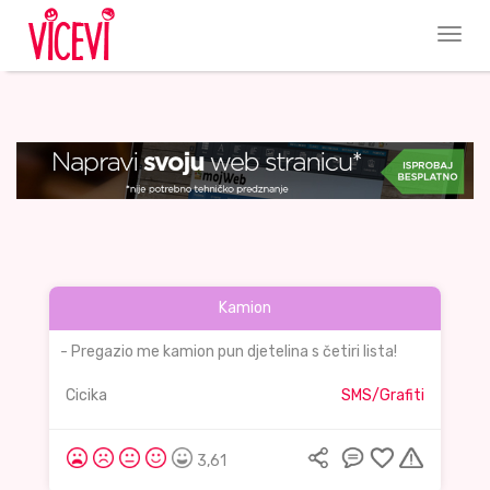
Kamion
- Pregazio me kamion pun djetelina s četiri lista!
Cicika
SMS/Grafiti
3,61