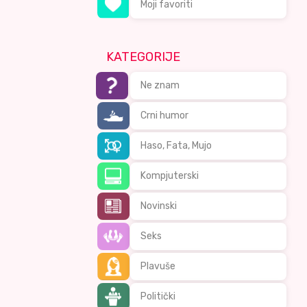
Moji favoriti
KATEGORIJE
Ne znam
Crni humor
Haso, Fata, Mujo
Kompjuterski
Novinski
Seks
Plavuše
Politički