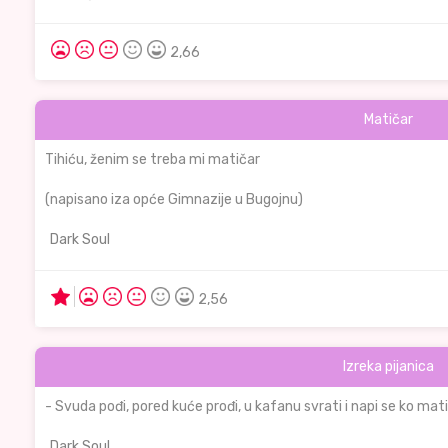
2,66
Matičar
Tihiću, ženim se treba mi matičar
(napisano iza opće Gimnazije u Bugojnu)
Dark Soul
2,56
Izreka pijanica
- Svuda pođi, pored kuće prođi, u kafanu svrati i napi se ko mati
Dark Soul