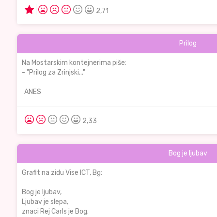
2,71
Prilog
Na Mostarskim kontejnerima piše:
- "Prilog za Zrinjski..."
ANES
2,33
Bog je ljubav
Grafit na zidu Vise ICT, Bg:
Bog je ljubav,
Ljubav je slepa,
znaci Rej Carls je Bog.