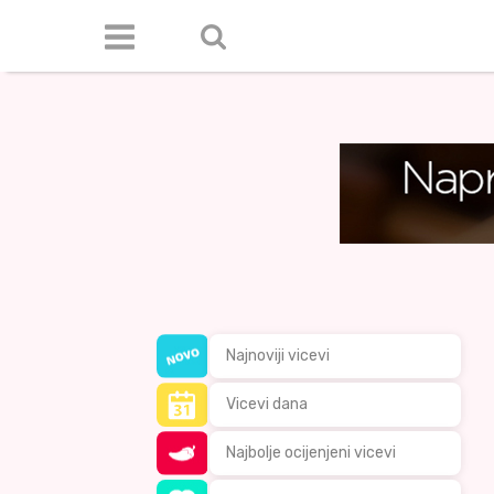
Najnoviji vicevi
Vicevi dana
Najbolje ocijenjeni vicevi