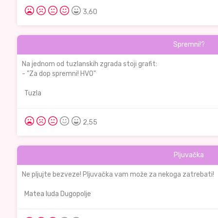
3,60
Spremni!?
Na jednom od tuzlanskih zgrada stoji grafit:
- "Za dop spremni! HVO"
Tuzla
2,55
Pljuvačka
Ne pljujte bezveze! Pljuvačka vam može za nekoga zatrebati!
Matea luda Dugopolje