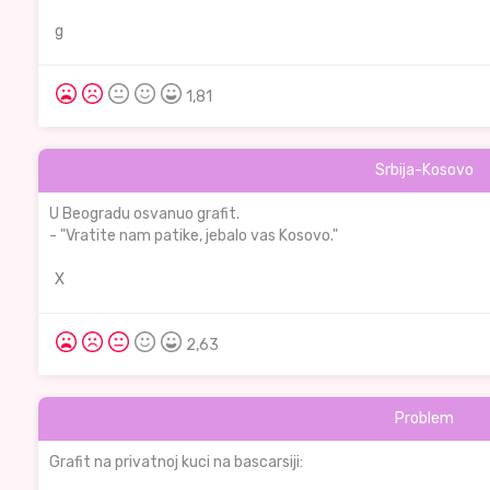
g
1,81
Srbija-Kosovo
U Beogradu osvanuo grafit.
- "Vratite nam patike, jebalo vas Kosovo."
X
2,63
Problem
Grafit na privatnoj kuci na bascarsiji: