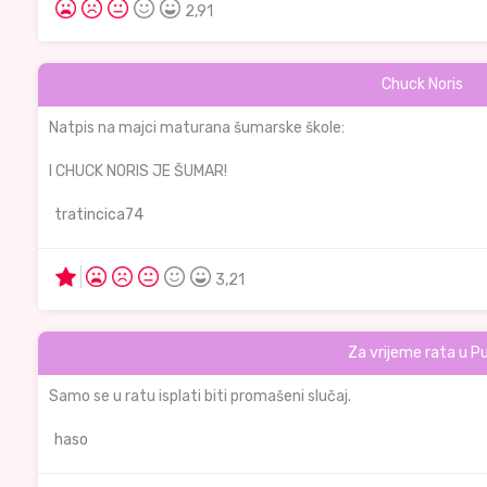
2,91
Chuck Noris
Natpis na majci maturana šumarske škole:
I CHUCK NORIS JE ŠUMAR!
tratincica74
3,21
Za vrijeme rata u Pu
Samo se u ratu isplati biti promašeni slučaj.
haso