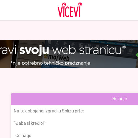
Bojanje
Na tek obojanoj zgradi u Splizu piše:
"Đaba si krečio!"
Colnago