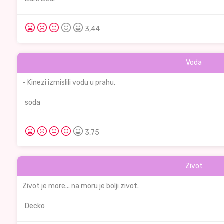
3,44
Voda
- Kinezi izmislili vodu u prahu.
soda
3,75
Zivot
Zivot je more... na moru je bolji zivot.
Decko