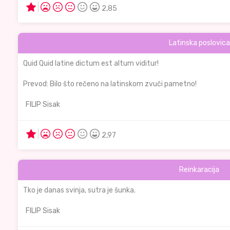
2,85
Latinska poslovica
Quid Quid latine dictum est altum viditur!
Prevod: Bilo što rečeno na latinskom zvuči pametno!
FILIP Sisak
2,97
Reinkaracija
Tko je danas svinja, sutra je šunka.
FILIP Sisak