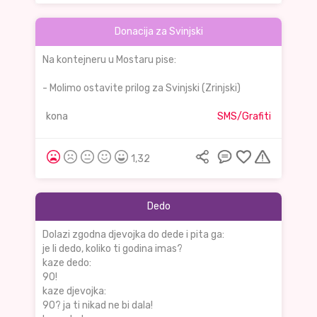
Donacija za Svinjski
Na kontejneru u Mostaru pise:
- Molimo ostavite prilog za Svinjski (Zrinjski)
kona
SMS/Grafiti
1,32
Dedo
Dolazi zgodna djevojka do dede i pita ga:
je li dedo, koliko ti godina imas?
kaze dedo:
90!
kaze djevojka:
90? ja ti nikad ne bi dala!