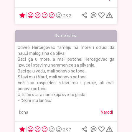
3,92
Ovo je istina
Odveo Hercegovac familiju na more i odluči da
nauči malog sina da pliva.
Baci ga u more, a mali potone. Hercegovac ga
izvuče i stavi mu naramenice za plivanje.
Baci ga u vodu, mali ponovo potone.
Stavi mu i šlauf, mali ponovo potone.
Već sav raspizđen, stavi mu i peraje, ali mali
ponovo potone.
U to će stara nana koja sve to gleda:
- "Skini mu lančić."
kona
Narodi
2,97