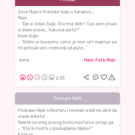
Zove Mujo iz Svedske Sulju u Sarajevo...
Mujo:
- "Dje si bolan Suljo. Sta ima dole? Cuo sam posao
si dobio posao... Kakva je plata?"
Kaze Suljo:
- "Dobro je burazeru, samo je novi sef majmun pa
mi pritisak veci i redovniji od plate..."
kona
Haso, Fata, Mujo
2,35
Poskupio hljeb
Poskupio hljeb u Mostaru i novinari izašli na ulice da
urade anketu!
Nalete na onog pravog bratu mostarca i pitaju ga:
- "Šta Vi mislite o poskupljenju hljeba?"
Kaže on: