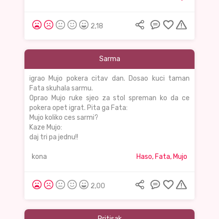
2,18
Sarma
igrao Mujo pokera citav dan. Dosao kuci taman
Fata skuhala sarmu.
Oprao Mujo ruke sjeo za stol spreman ko da ce
pokera opet igrat. Pita ga Fata:
Mujo koliko ces sarmi?
Kaze Mujo:
daj tri pa jednu!!
kona
Haso, Fata, Mujo
2,00
Pritisak