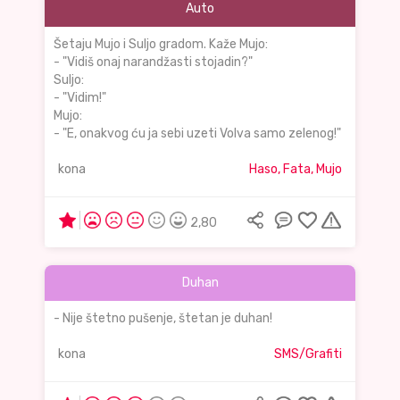
Auto
Šetaju Mujo i Suljo gradom. Kaže Mujo:
- "Vidiš onaj narandžasti stojadin?"
Suljo:
- "Vidim!"
Mujo:
- "E, onakvog ću ja sebi uzeti Volva samo zelenog!"
kona
Haso, Fata, Mujo
2,80
Duhan
- Nije štetno pušenje, štetan je duhan!
kona
SMS/Grafiti