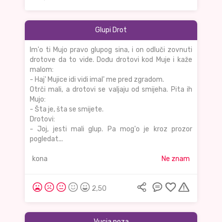
Glupi Drot
Im'o ti Mujo pravo glupog sina, i on odluči zovnuti
drotove da to vide. Dođu drotovi kod Muje i kaže
malom:
- Haj' Mujice idi vidi imal' me pred zgradom.
Otrči mali, a drotovi se valjaju od smijeha. Pita ih
Mujo:
- Šta je, šta se smijete.
Drotovi:
- Joj, jesti mali glup. Pa mog'o je kroz prozor
pogledat...
kona
Ne znam
2,50
Vucja poza