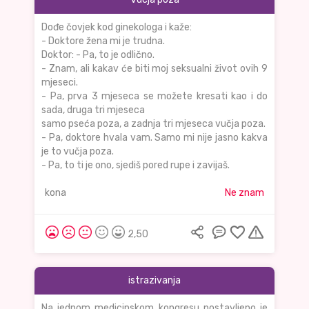
Dođe čovjek kod ginekologa i kaže:
- Doktore žena mi je trudna.
Doktor: - Pa, to je odlično.
- Znam, ali kakav će biti moj seksualni život ovih 9
mjeseci.
- Pa, prva 3 mjeseca se možete kresati kao i do
sada, druga tri mjeseca
samo pseća poza, a zadnja tri mjeseca vučja poza.
- Pa, doktore hvala vam. Samo mi nije jasno kakva
je to vučja poza.
- Pa, to ti je ono, sjediš pored rupe i zavijaš.
kona
Ne znam
2,50
istrazivanja
Na jednom medicinskom kongresu postavljeno je