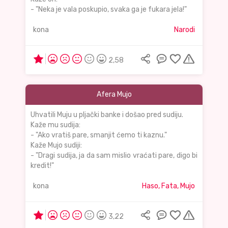
- "Neka je vala poskupio, svaka ga je fukara jela!"
kona
Narodi
2,58
Afera Mujo
Uhvatili Muju u pljački banke i došao pred sudiju.
Kaže mu sudija:
- "Ako vratiš pare, smanjit ćemo ti kaznu."
Kaže Mujo sudiji:
- "Dragi sudija, ja da sam mislio vraćati pare, digo bi
kredit!"
kona
Haso, Fata, Mujo
3,22