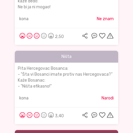
kaze dedo:
Ne bi ja ni mogao!
kona
Ne znam
2,50
Ništa
Pita Hercegovac Bosanca:
- "Šta vi Bosanci imate protiv nas Hercegovaca?"
Kaže Bosanac:
- "Ništa efikasno!"
kona
Narodi
3,40