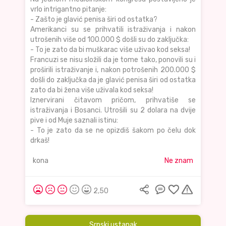
vrlo intrigantno pitanje:
- Zašto je glavić penisa širi od ostatka?
Amerikanci su se prihvatili istraživanja i nakon
utrošenih više od 100.000 $ došli su do zaključka:
- To je zato da bi muškarac više uživao kod seksa!
Francuzi se nisu složili da je tome tako, ponovili su i
proširili istraživanje i, nakon potrošenih 200.000 $
došli do zaključka da je glavić penisa širi od ostatka
zato da bi žena više uživala kod seksa!
Iznervirani čitavom pričom, prihvatiše se
istraživanja i Bosanci. Utrošili su 2 dolara na dvije
pive i od Muje saznali istinu:
- To je zato da se ne opizdiš šakom po čelu dok
drkaš!
kona
Ne znam
2,50
Srpski ustanak