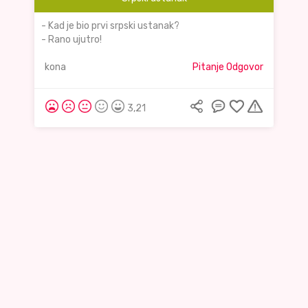
- Kad je bio prvi srpski ustanak?
- Rano ujutro!
kona
Pitanje Odgovor
3,21