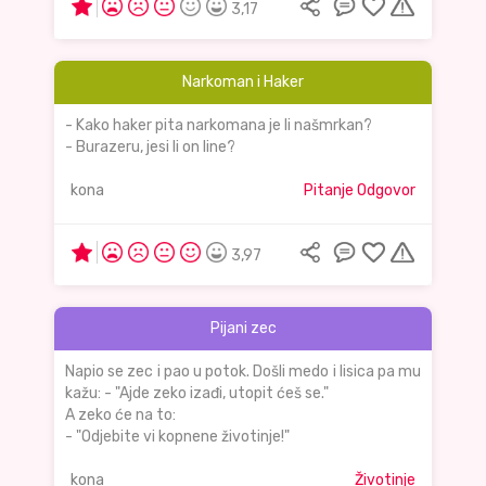
3,17
Narkoman i Haker
- Kako haker pita narkomana je li našmrkan?
- Burazeru, jesi li on line?
kona
Pitanje Odgovor
3,97
Pijani zec
Napio se zec i pao u potok. Došli medo i lisica pa mu
kažu: - "Ajde zeko izađi, utopit ćeš se."
A zeko će na to:
- "Odjebite vi kopnene životinje!"
kona
Životinje