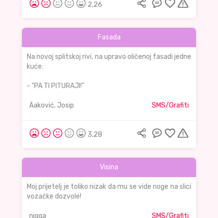
2,26
Fasada
Na novoj splitskoj rivi, na upravo oličenoj fasadi jedne
kuće:
- "PA TI PITURAJI!"
Ăaković, Josip
SMS/Grafiti
3,28
Visina
Moj prijetelj je toliko nizak da mu se vide noge na slici
vozačke dozvole!
nigga
SMS/Grafiti