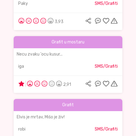
Paky
SMS/Grafiti
3,93
Grafit u mostaru
Necu zvaku 'ocu kusur...
iga
SMS/Grafiti
2,91
Grafit
Elvis je mrtav, Mišo je živ!
robi
SMS/Grafiti