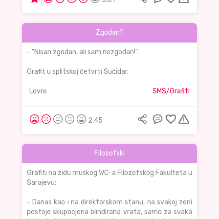
Zgodan?
- "Nisan zgodan, ali sam nezgodan!"
Grafit u splitskoj četvrti Sućidar.
Lovre
SMS/Grafiti
2,45
Filozofski
Grafiti na zidu muskog WC-a Filozofskog Fakulteta u
Sarajevu:
- Danas kao i na direktorskom stanu, na svakoj zeni
postoje skupocjena blindirana vrata, samo za svaka