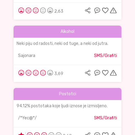
2,63
Alkohol
Neki piju od radosti, neki od tuge, a neki od jutra.
Sajonara
SMS/Grafiti
3,69
Postotci
94.12% postotaka koje ljudi iznose je izmisljeno.
/*Yec@*/
SMS/Grafiti