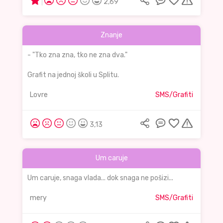
2,69
Znanje
- "Tko zna zna, tko ne zna dva."
Grafit na jednoj školi u Splitu.
Lovre
SMS/Grafiti
3,13
Um caruje
Um caruje, snaga vlada... dok snaga ne pošizi...
mery
SMS/Grafiti