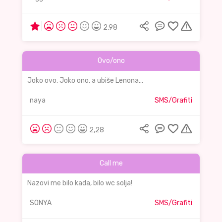
2,98
Ovo/ono
Joko ovo, Joko ono, a ubiše Lenona...
naya
SMS/Grafiti
2,28
Call me
Nazovi me bilo kada, bilo wc solja!
SONYA
SMS/Grafiti