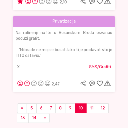
2,10
Privatizacija
Na rafineriji nafte u Bosanskom Brodu osvanuo
poduzi grafit:
- "Milorade ne moj se busat, lako ti je prodavat sto je
TITO ostavio."
X
SMS/Grafiti
2,47
«
5
6
7
8
9
10
11
12
13
14
»