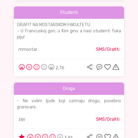
Studenti
GRAFIT NA MOSTARSKOM FAKULTETU:
- U Francuskoj gori, u Kini ginu a nasi studenti fuka
piju!
mmostar
SMS/Grafiti
2,76
Droga
- Ne volim ljude koji uzimaju drogu, posebno
granicare.
zijo
SMS/Grafiti
3,81