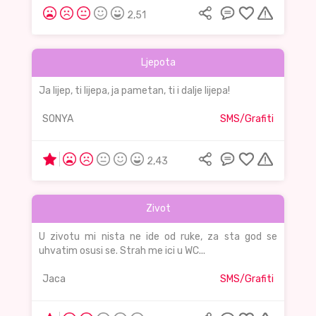
2,51
Ljepota
Ja lijep, ti lijepa, ja pametan, ti i dalje lijepa!
SONYA
SMS/Grafiti
2,43
Zivot
U zivotu mi nista ne ide od ruke, za sta god se
uhvatim osusi se. Strah me ici u WC...
Jaca
SMS/Grafiti