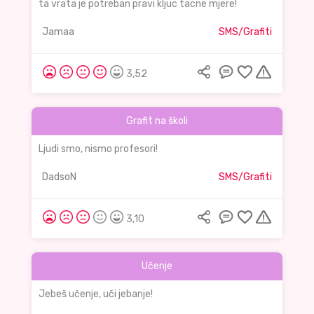
ta vrata je potreban pravi kljuc tacne mjere!
Jamaa
SMS/Grafiti
3,52
Grafit na školi
Ljudi smo, nismo profesori!
DadsoN
SMS/Grafiti
3,10
Učenje
Jebeš učenje, uči jebanje!