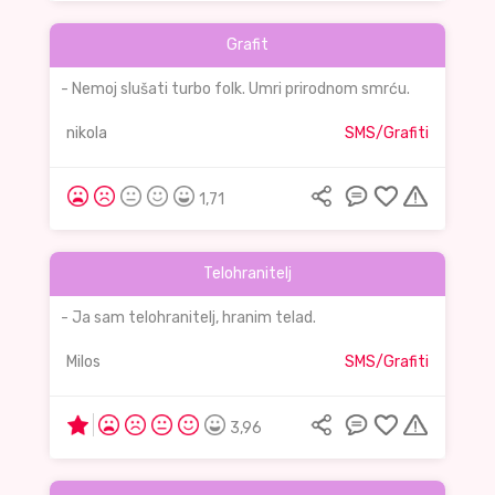
Grafit
- Nemoj slušati turbo folk. Umri prirodnom smrću.
nikola
SMS/Grafiti
1,71
Telohranitelj
- Ja sam telohranitelj, hranim telad.
Milos
SMS/Grafiti
3,96