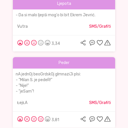
Ljepota
- Da si malo ljepši mog'o bi bit Ekrem Jevrić.
Vutra
SMS/Grafiti
3,34
Peder
nA jednOj beoGrdskOj gImnaziJi pIsi:
- "Milan S. je pedeR!"
- "Nije!"
- "jeSam"!
ŁejŁA
SMS/Grafiti
3,81