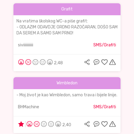
Grafit
Na vratima školskog WC-a piše grafit:
- ODLAZIM ODAVDJE GRDNO RAZOČARAN, DOŠO SAM
DA SEREM A SAMO SAM PRNO!
siviiiiiiiiiii
SMS/Grafiti
2,48
Wimbledon
- Moj život je kao Wimbledon, samo trava i bijele linije.
BHMachine
SMS/Grafiti
2,40