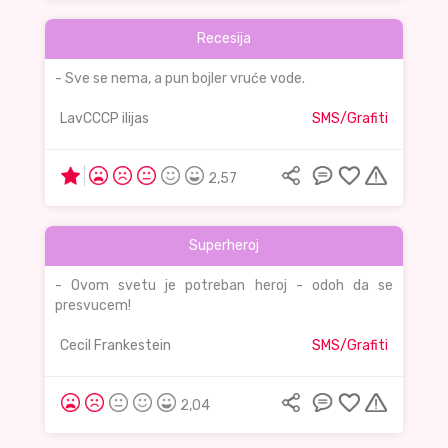
Recesija
- Sve se nema, a pun bojler vruće vode.
LavCCCP ilijas
SMS/Grafiti
2,57
Superheroj
- Ovom svetu je potreban heroj - odoh da se
presvucem!
Cecil Frankestein
SMS/Grafiti
2,04