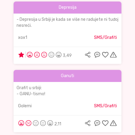
Depresija
- Depresija u Srbiji je kada se više ne radujete ni tuđoj
nesreći.
xox1
SMS/Grafiti
3,49
Ganuti
Grafit u srbiji:
- GANU-tismo!
Golemi
SMS/Grafiti
2,11