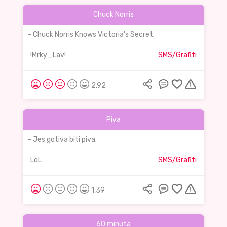
Chuck Norris
- Chuck Norris Knows Victoria's Secret.
!Mrky_Lav!
SMS/Grafiti
2,92
Piva
- Jes gotiva biti piva.
LoL
SMS/Grafiti
1,39
60 minuta