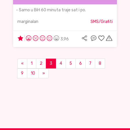
- Samo u BiH 60 minuta traje sat i po.
marginalan
SMS/Grafiti
3,96
«
1
2
3
4
5
6
7
8
9
10
»