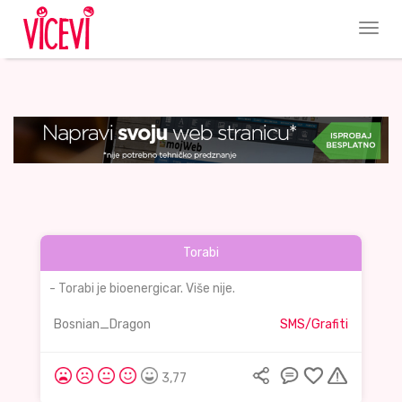
Torabi
- Torabi je bioenergicar. Više nije.
Bosnian_Dragon
SMS/Grafiti
3,77