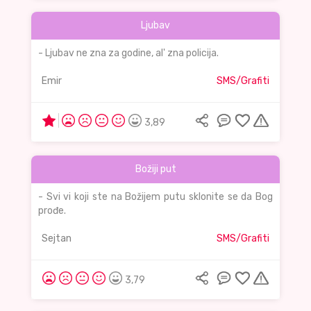
Ljubav
- Ljubav ne zna za godine, al' zna policija.
Emir
SMS/Grafiti
3,89
Božiji put
- Svi vi koji ste na Božijem putu sklonite se da Bog
prođe.
Sejtan
SMS/Grafiti
3,79