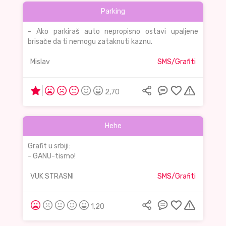
Parking
- Ako parkiraš auto nepropisno ostavi upaljene
brisače da ti nemogu zataknuti kaznu.
Mislav
SMS/Grafiti
2,70
Hehe
Grafit u srbiji:
- GANU-tismo!
VUK STRASNI
SMS/Grafiti
1,20