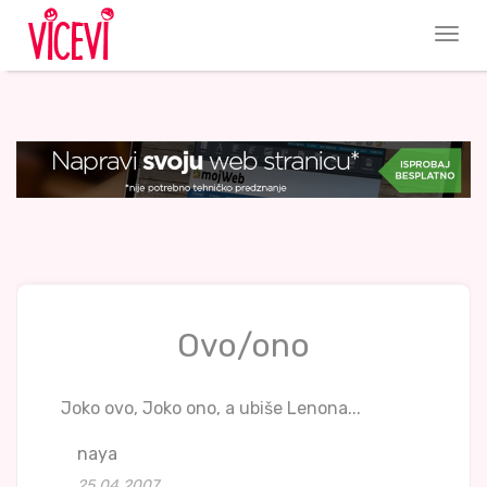
Ovo/ono
Joko ovo, Joko ono, a ubiše Lenona...
naya
25.04.2007