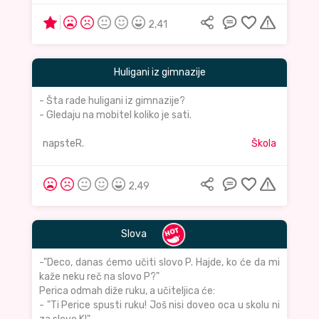
2,41
Huligani iz gimnazije
- Šta rade huligani iz gimnazije?
- Gledaju na mobitel koliko je sati.
napsteR.
Škola
2,49
Slova
-"Deco, danas ćemo učiti slovo P. Hajde, ko će da mi
kaže neku reč na slovo P?"
Perica odmah diže ruku, a učiteljica će:
- "Ti Perice spusti ruku! Još nisi doveo oca u skolu ni