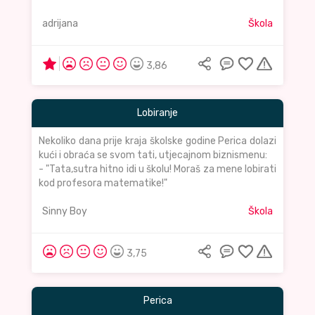
adrijana
Škola
3,86
Lobiranje
Nekoliko dana prije kraja školske godine Perica dolazi
kući i obraća se svom tati, utjecajnom biznismenu:
- "Tata,sutra hitno idi u školu! Moraš za mene lobirati
kod profesora matematike!"
Sinny Boy
Škola
3,75
Perica