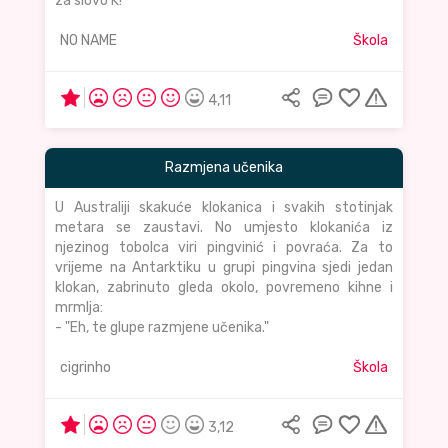
za slovo K!"
NO NAME
Škola
4,11
Razmjena učenika
U Australiji skakuće klokanica i svakih stotinjak
metara se zaustavi. No umjesto klokanića iz
njezinog tobolca viri pingvinić i povraća. Za to
vrijeme na Antarktiku u grupi pingvina sjedi jedan
klokan, zabrinuto gleda okolo, povremeno kihne i
mrmlja:
- "Eh, te glupe razmjene učenika."
cigrinho
Škola
3,12