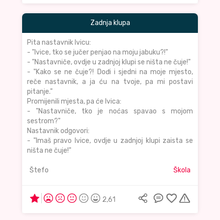
Zadnja klupa
Pita nastavnik Ivicu:
- "Ivice, tko se jučer penjao na moju jabuku?!"
- "Nastavniče, ovdje u zadnjoj klupi se ništa ne čuje!"
- "Kako se ne čuje?! Dođi i sjedni na moje mjesto,
reče nastavnik, a ja ću na tvoje, pa mi postavi
pitanje."
Promijenili mjesta, pa će Ivica:
- "Nastavniče, tko je noćas spavao s mojom
sestrom?"
Nastavnik odgovori:
- "Imaš pravo Ivice, ovdje u zadnjoj klupi zaista se
ništa ne čuje!"
Štefo
Škola
2,61