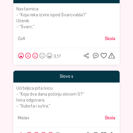
Nastavnica:
- "Koja reka izvire ispod Švarcvalda?"
Učenik:
- "Švarc."
Ćofi
Škola
3,17
Slovo s
Učiteljica pita Ivicu:
- "Koja dva dana počinju slovom S?"
Ivica odgovara:
- "Subota i sutra."
Mislav
Škola