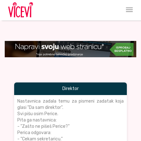
Direktor
Nastavnica zadala temu za pismeni zadatak koja
glasi "Da sam direktor".
Svi pišu osim Perice.
Pita ga nastavnica:
- "Zašto ne pišeš Perice?"
Perica odgovara:
- "Cekam sekretaricu."