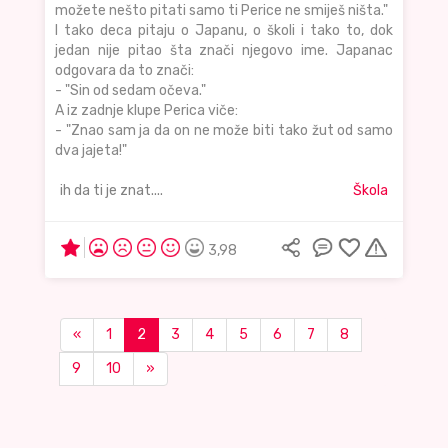
možete nešto pitati samo ti Perice ne smiješ ništa."
I tako deca pitaju o Japanu, o školi i tako to, dok
jedan nije pitao šta znači njegovo ime. Japanac
odgovara da to znači:
- "Sin od sedam očeva."
A iz zadnje klupe Perica viče:
- "Znao sam ja da on ne može biti tako žut od samo
dva jajeta!"
ih da ti je znat....
Škola
3,98
«
1
2
3
4
5
6
7
8
9
10
»