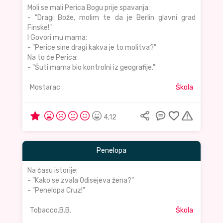
Moli se mali Perica Bogu prije spavanja:
- "Dragi Bože, molim te da je Berlin glavni grad
Finske!"
I Govori mu mama:
- "Perice sine dragi kakva je to molitva?"
Na to će Perica:
- "Šuti mama bio kontrolni iz geografije."
Mostarac
Škola
4,12
Penelopa
Na času istorije:
- "Kako se zvala Odisejeva žena?"
- "Penelopa Cruz!"
Tobacco.B.B.
Škola