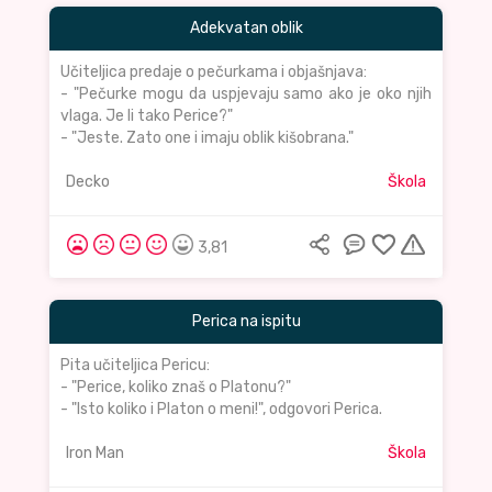
Adekvatan oblik
Učiteljica predaje o pečurkama i objašnjava:
- "Pečurke mogu da uspjevaju samo ako je oko njih
vlaga. Je li tako Perice?"
- "Jeste. Zato one i imaju oblik kišobrana."
Decko
Škola
3,81
Perica na ispitu
Pita učiteljica Pericu:
- "Perice, koliko znaš o Platonu?"
- "Isto koliko i Platon o meni!", odgovori Perica.
Iron Man
Škola