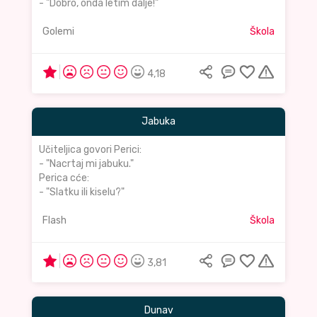
- "Dobro, onda letim dalje!"
Golemi
Škola
4,18
Jabuka
Učiteljica govori Perici:
- "Nacrtaj mi jabuku."
Perica cće:
- "Slatku ili kiselu?"
Flash
Škola
3,81
Dunav