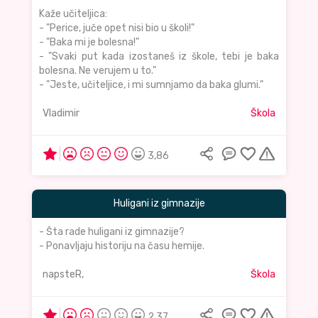
Kaže učiteljica:
- "Perice, juče opet nisi bio u školi!"
- "Baka mi je bolesna!"
- "Svaki put kada izostaneš iz škole, tebi je baka
bolesna. Ne verujem u to."
- "Jeste, učiteljice, i mi sumnjamo da baka glumi."
Vladimir
Škola
3,86
Huligani iz gimnazije
- Šta rade huligani iz gimnazije?
- Ponavljaju historiju na času hemije.
napsteR,
Škola
2,37