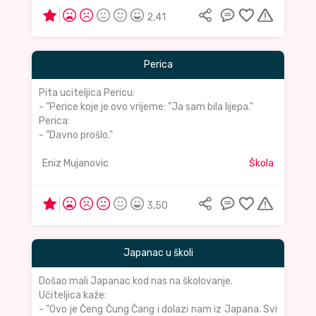
2,41
Perica
Pita uciteljica Pericu:
- "Perice koje je ovo vrijeme: "Ja sam bila lijepa."
Perica:
- "Davno prošlo."
Eniz Mujanovic
Škola
3,50
Japanac u školi
Došao mali Japanac kod nas na školovanje.
Učiteljica kaže:
- "Ovo je Čeng Čung Čang i dolazi nam iz Japana. Svi