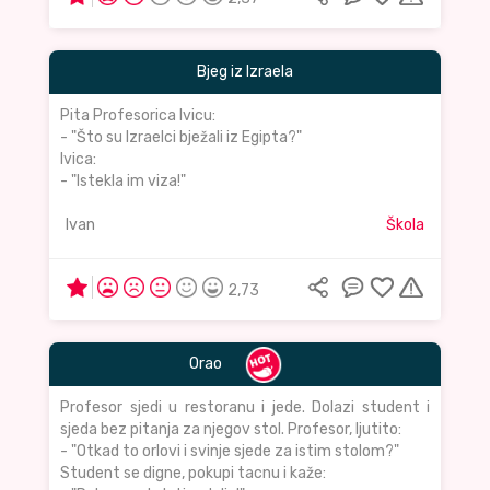
Bjeg iz Izraela
Pita Profesorica Ivicu:
- "Što su Izraelci bježali iz Egipta?"
Ivica:
- "Istekla im viza!"
Ivan
Škola
2,73
Orao
Profesor sjedi u restoranu i jede. Dolazi student i
sjeda bez pitanja za njegov stol. Profesor, ljutito:
- "Otkad to orlovi i svinje sjede za istim stolom?"
Student se digne, pokupi tacnu i kaže: