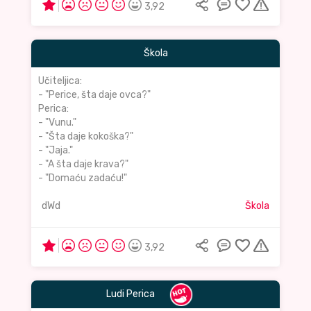
3,92
Škola
Učiteljica:
- "Perice, šta daje ovca?"
Perica:
- "Vunu."
- "Šta daje kokoška?"
- "Jaja."
- "A šta daje krava?"
- "Domaću zadaću!"
dWd
Škola
3,92
Ludi Perica