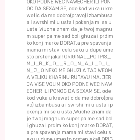
OKO PODNE WEC NAWECHER ILI PON
OC DA SEXAM SE, ode kod vuka u kre
wetic da me dobro(pravo) izbambusa
a i swrshi mi u usta i pokenja mi se u
usta ,Wuche znam da je twoj magnu
m super pa me sad boli ghuza i prdim
ko konj marke DORAT,a pre spavanja
mama mi stavi celu saku u dupe ume
sto prstenjaka!! ORIGINAL_POTPIS_
M_I_R_K_O__R_O_N_A_L_D_I_
N_J_O NEKO ME GHUZI A TAJ WEOM
A VELIKU KHARINU RUTAVU IMA, JER
JA VISE VOLIM OKO PODNE WEC NAW
ECHER ILI PONOC DA SEXAM SE, ode
kod vuka u krewetic da me dobro(pra
vo) izbambusa a i swrshi mi u usta i p
okenja mi se u usta ,Wuche znam da
je twoj magnum super pa me sad bol
i ghuza i prdim ko konj marke DORAT,
a pre spavanja mama mi stavi celu s
aku u dupe umesto prstenjaka!! ORIG