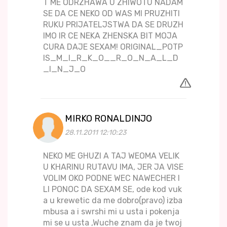
T ME ODRZHAWA U ZHIWOTU NADAM
SE DA CE NEKO OD WAS MI PRUZHITI
RUKU PRIJATELJSTWA DA SE DRUZH
IMO IR CE NEKA ZHENSKA BIT MOJA
CURA DAJE SEXAM! ORIGINAL_POTP
IS_M_I_R_K_O__R_O_N_A_L_D
_I_N_J_O
MIRKO RONALDINJO
28.11.2011 12:10:23
NEKO ME GHUZI A TAJ WEOMA VELIK
U KHARINU RUTAVU IMA, JER JA VISE
VOLIM OKO PODNE WEC NAWECHER I
LI PONOC DA SEXAM SE, ode kod vuk
a u krewetic da me dobro(pravo) izba
mbusa a i swrshi mi u usta i pokenja
mi se u usta ,Wuche znam da je twoj