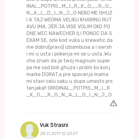
INAL_POTPIS_M_I_R_K_O__R_O_
N_A_L_D_I_N_J_O NEKO ME GHUZ
I A TAJ WEOMA VELIKU KHARINU RUT
AVU IMA, JER JA VISE VOLIM OKO PO
DNE WEC NAWECHER ILI PONOC DA S
EXAM SE, ode kod vuka u krewetic da
me dobro(pravo) izbambusa a i swrsh
i mi u usta i pokenja mi se u usta ,Wu
che znam da je twoj magnum super
pa me sad boli ghuza i prdim ko konj
marke DORAT,a pre spavanja mama
mi stavi celu saku u dupe umesto prs
tenjaka!! ORIGINAL_POTPIS_M_I_R
_K_O__R_O_N_A_L_D_I_N_J_O
Vuk Strasni
28.11.2011 12:33:57