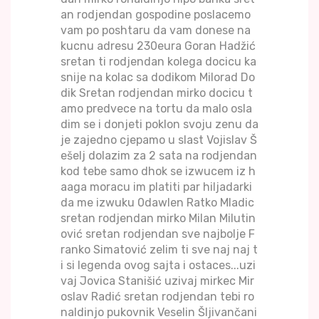
an rodjendan gospodine poslacemo
vam po poshtaru da vam donese na
kucnu adresu 230eura Goran Hadžić
sretan ti rodjendan kolega docicu ka
snije na kolac sa dodikom Milorad Do
dik Sretan rodjendan mirko docicu t
amo predvece na tortu da malo osla
dim se i donjeti poklon svoju zenu da
je zajedno cjepamo u slast Vojislav Š
ešelj dolazim za 2 sata na rodjendan
kod tebe samo dhok se izwucem iz h
aaga moracu im platiti par hiljadarki
da me izwuku 0dawlen Ratko Mladic
sretan rodjendan mirko Milan Milutin
ović sretan rodjendan sve najbolje F
ranko Simatović zelim ti sve naj naj t
i si legenda ovog sajta i ostaces...uzi
vaj Jovica Stanišić uzivaj mirkec Mir
oslav Radić sretan rodjendan tebi ro
naldinjo pukovnik Veselin Šljivančani