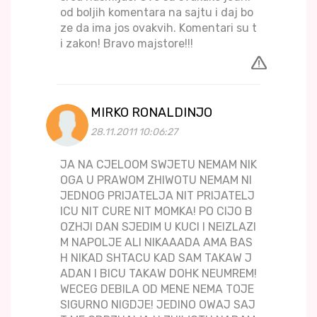
od boljih komentara na sajtu i daj bo
ze da ima jos ovakvih. Komentari su t
i zakon! Bravo majstore!!!
MIRKO RONALDINJO
28.11.2011 10:06:27
JA NA CJELOOM SWJETU NEMAM NIK
OGA U PRAWOM ZHIWOTU NEMAM NI
JEDNOG PRIJATELJA NIT PRIJATELJ
ICU NIT CURE NIT MOMKA! PO CIJO B
OZHJI DAN SJEDIM U KUCI I NEIZLAZI
M NAPOLJE ALI NIKAAADA AMA BAS
H NIKAD SHTACU KAD SAM TAKAW J
ADAN I BICU TAKAW DOHK NEUMREM!
WECEG DEBILA OD MENE NEMA TOJE
SIGURNO NIGDJE! JEDINO OWAJ SAJ