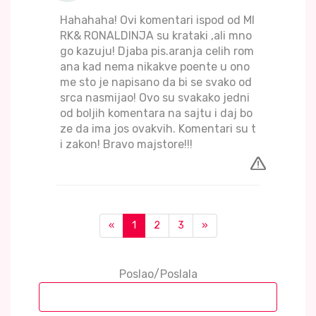
Hahahaha! Ovi komentari ispod od MI
RK& RONALDINJA su krataki ,ali mno
go kazuju! Djaba pis.aranja celih rom
ana kad nema nikakve poente u ono
me sto je napisano da bi se svako od
srca nasmijao! Ovo su svakako jedni
od boljih komentara na sajtu i daj bo
ze da ima jos ovakvih. Komentari su t
i zakon! Bravo majstore!!!
«
1
2
3
»
Poslao/Poslala