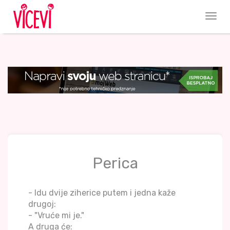
Perica
- Idu dvije ziherice putem i jedna kaže
drugoj:
- "Vruće mi je."
A druga će: