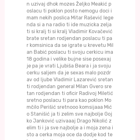
n uzivaj dhok mozes Željko Meakić p
oslacu ti poklon posto nemogu doci i
mam nekih poslica Mitar Rašević lege
nda si a na radio ti ide muzicka zelja
ti si kralj ti si kralj Vladimir Kovačević
brate sretan rodjendan poslacu ti pa
r komsinica da se igrate u krevetu Mil
an Babić poslacu ti svoju cerkicu ima
18 godina i velike bujne sise posexaj
je pa je vrati Ljubiša Beara i ja svoju
cerku saljem da je sexas malo pozdr
av od ljube Vladimir Lazarević sretan
ti rodjendan general Milan Gvero sre
tan rodjendan ti oficir Radivoj Miletić
sretno poslacu ti para kao poklon Mo
mčilo Perišić sretnooo komsijaaa Mić
o Stanišić ja ti zelim sve najbolje Goj
ko Janković uzivaaaj Drago Nikolić z
elim ti i ja sve najbolje a i moja zena i
sto a cerka moja oce da dodje kod te