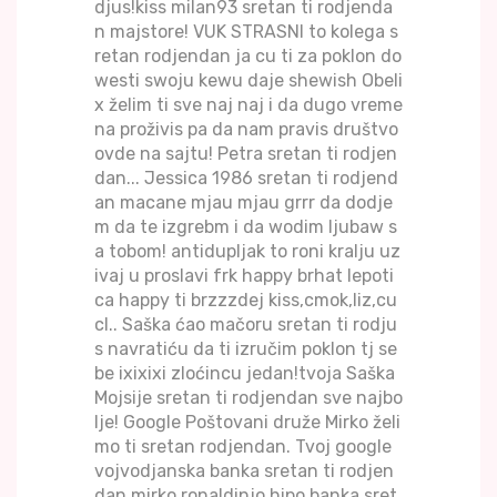
djus!kiss milan93 sretan ti rodjenda
n majstore! VUK STRASNI to kolega s
retan rodjendan ja cu ti za poklon do
westi swoju kewu daje shewish Obeli
x želim ti sve naj naj i da dugo vreme
na proživis pa da nam pravis društvo
ovde na sajtu! Petra sretan ti rodjen
dan... Jessica 1986 sretan ti rodjend
an macane mjau mjau grrr da dodje
m da te izgrebm i da wodim ljubaw s
a tobom! antidupljak to roni kralju uz
ivaj u proslavi frk happy brhat lepoti
ca happy ti brzzzdej kiss,cmok,liz,cu
cl.. Saška ćao mačoru sretan ti rodju
s navratiću da ti izručim poklon tj se
be ixixixi zloćincu jedan!tvoja Saška
Mojsije sretan ti rodjendan sve najbo
lje! Google Poštovani druže Mirko želi
mo ti sretan rodjendan. Tvoj google
vojvodjanska banka sretan ti rodjen
dan mirko ronaldinjo hipo banka sret