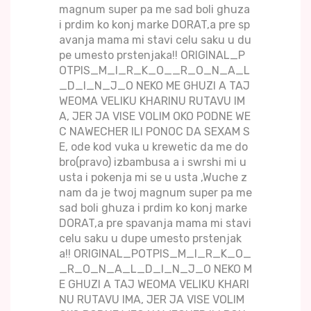
magnum super pa me sad boli ghuza
i prdim ko konj marke DORAT,a pre sp
avanja mama mi stavi celu saku u du
pe umesto prstenjaka!! ORIGINAL_P
OTPIS_M_I_R_K_O__R_O_N_A_L
_D_I_N_J_O NEKO ME GHUZI A TAJ
WEOMA VELIKU KHARINU RUTAVU IM
A, JER JA VISE VOLIM OKO PODNE WE
C NAWECHER ILI PONOC DA SEXAM S
E, ode kod vuka u krewetic da me do
bro(pravo) izbambusa a i swrshi mi u
usta i pokenja mi se u usta ,Wuche z
nam da je twoj magnum super pa me
sad boli ghuza i prdim ko konj marke
DORAT,a pre spavanja mama mi stavi
celu saku u dupe umesto prstenjak
a!! ORIGINAL_POTPIS_M_I_R_K_O_
_R_O_N_A_L_D_I_N_J_O NEKO M
E GHUZI A TAJ WEOMA VELIKU KHARI
NU RUTAVU IMA, JER JA VISE VOLIM