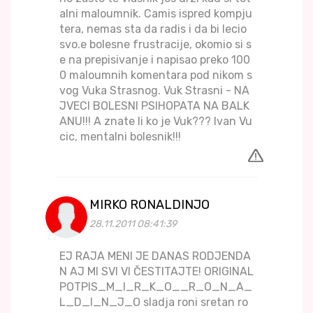
alni maloumnik. Camis ispred kompju
tera, nemas sta da radis i da bi lecio
svo.e bolesne frustracije, okomio si s
e na prepisivanje i napisao preko 100
0 maloumnih komentara pod nikom s
vog Vuka Strasnog. Vuk Strasni - NA
JVECI BOLESNI PSIHOPATA NA BALK
ANU!!! A znate li ko je Vuk??? Ivan Vu
cic, mentalni bolesnik!!!
MIRKO RONALDINJO
28.11.2011 08:41:39
EJ RAJA MENI JE DANAS RODJENDA
N AJ MI SVI VI ČESTITAJTE! ORIGINAL
POTPIS_M_I_R_K_O__R_O_N_A_
L_D_I_N_J_O sladja roni sretan ro