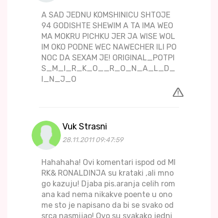
A SAD JEDNU KOMSHINICU SHTOJE
94 GODISHTE SHEWIM A TA IMA WEO
MA MOKRU PICHKU JER JA WISE WOL
IM OKO PODNE WEC NAWECHER ILI PO
NOC DA SEXAM JE! ORIGINAL_POTPI
S_M_I_R_K_O__R_O_N_A_L_D_
I_N_J_O
Vuk Strasni
28.11.2011 09:47:59
Hahahaha! Ovi komentari ispod od MI
RK& RONALDINJA su krataki ,ali mno
go kazuju! Djaba pis.aranja celih rom
ana kad nema nikakve poente u ono
me sto je napisano da bi se svako od
srca nasmijao! Ovo su svakako jedni