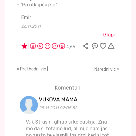
- "Pa otkopčaj se."
Emir
26.11.2011
Glupi
4,66
Prethodni vic |
| Naredni vic
Komentari:
VUKOVA MAMA
28.11.2011 02:05:52
Vuk Strasni, glhup si ko cuskija. Zna
mo da si totalno lud, ali nije nam jas
no zasto te vlasnik jos drzi kad si tot