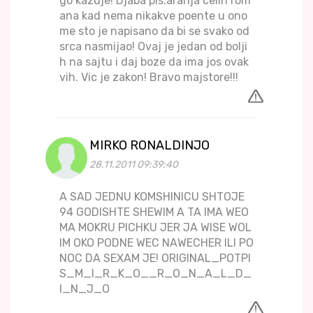
go kazuje! Djaba pis.aranja celih rom
ana kad nema nikakve poente u ono
me sto je napisano da bi se svako od
srca nasmijao! Ovaj je jedan od bolji
h na sajtu i daj boze da ima jos ovak
vih. Vic je zakon! Bravo majstore!!!
MIRKO RONALDINJO
28.11.2011 09:39:40
A SAD JEDNU KOMSHINICU SHTOJE
94 GODISHTE SHEWIM A TA IMA WEO
MA MOKRU PICHKU JER JA WISE WOL
IM OKO PODNE WEC NAWECHER ILI PO
NOC DA SEXAM JE! ORIGINAL_POTPI
S_M_I_R_K_O__R_O_N_A_L_D_
I_N_J_O