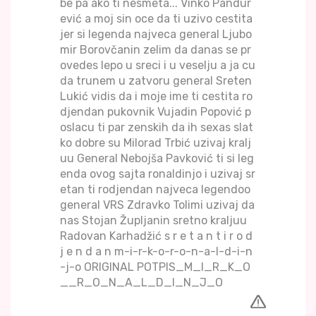
be pa ako ti nesmeta... Vinko Pandur
ević a moj sin oce da ti uzivo cestita
jer si legenda najveca general Ljubo
mir Borovčanin zelim da danas se pr
ovedes lepo u sreci i u veselju a ja cu
da trunem u zatvoru general Sreten
Lukić vidis da i moje ime ti cestita ro
djendan pukovnik Vujadin Popović p
oslacu ti par zenskih da ih sexas slat
ko dobre su Milorad Trbić uzivaj kralj
uu General Nebojša Pavković ti si leg
enda ovog sajta ronaldinjo i uzivaj sr
etan ti rodjendan najveca legendoo
general VRS Zdravko Tolimi uzivaj da
nas Stojan Župljanin sretno kraljuu
Radovan Karhadžić s r e t a n t i r o d
j e n d a n m-i-r-k-o-r-o-n-a-l-d-i-n
-j-o ORIGINAL POTPIS_M_I_R_K_O
__R_O_N_A_L_D_I_N_J_O