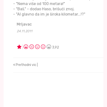
- "Nema više od 100 metara!"
- "Baš." - dodao Haso, brišući znoj.
- "Al glavno da im je široka kilometar...!?"
Mrljavac
24.11.2011
3,92
Prethodni vic |