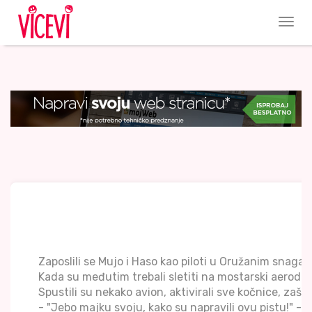
Zaposlili se Mujo i Haso kao piloti u Oružanim snagam
Kada su međutim trebali sletiti na mostarski aerodrom
Spustili su nekako avion, aktivirali sve kočnice, zašk
- "Jebo majku svoju, kako su napravili ovu pistu!" - 