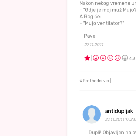
Nakon nekog vremena umr
- "Gdje je moj muž Mujo
A Bog će:
- "Mujo ventilator?"
Pave
27.11.2011
4,3
Prethodni vic |
antidupljak
27.11.2011 17:23
Dupli! Objavljen na