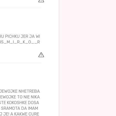
U PICHKU JER JA WI
TPIS_M_I_R_K_O__R
DJEWOJKE NHETREBA
JEWOJKE TO NIE NIKA
STE KOKOSHKE DOSA
O SRAMOTA DA IMAM
J JE! A KAKWE CURE