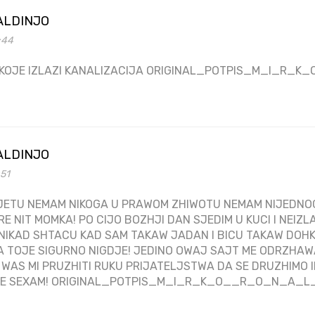
ALDINJO
5:44
Z KOJE IZLAZI KANALIZACIJA ORIGINAL_POTPIS_M_I_R
ALDINJO
:51
ETU NEMAM NIKOGA U PRAWOM ZHIWOTU NEMAM NIJEDNOG
RE NIT MOMKA! PO CIJO BOZHJI DAN SJEDIM U KUCI I NEIZL
IKAD SHTACU KAD SAM TAKAW JADAN I BICU TAKAW DOHK
A TOJE SIGURNO NIGDJE! JEDINO OWAJ SAJT ME ODRZHA
D WAS MI PRUZHITI RUKU PRIJATELJSTWA DA SE DRUZHIMO 
AJE SEXAM! ORIGINAL_POTPIS_M_I_R_K_O__R_O_N_A_