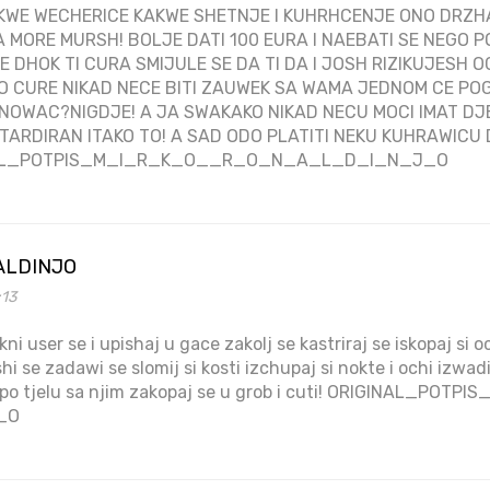
KWE WECHERICE KAKWE SHETNJE I KUHRHCENJE ONO DRZH
MORE MURSH! BOLJE DATI 100 EURA I NAEBATI SE NEGO P
SE DHOK TI CURA SMIJULE SE DA TI DA I JOSH RIZIKUJESH OCE
O CURE NIKAD NECE BITI ZAUWEK SA WAMA JEDNOM CE PO
 NOWAC?NIGDJE! A JA SWAKAKO NIKAD NECU MOCI IMAT D
TARDIRAN ITAKO TO! A SAD ODO PLATITI NEKU KUHRAWICU
INAL_POTPIS_M_I_R_K_O__R_O_N_A_L_D_I_N_J_O
ALDINJO
:13
ni user se i upishaj u gace zakolj se kastriraj se iskopaj si o
shi se zadawi se slomij si kosti izchupaj si nokte i ochi izwad
di po tjelu sa njim zakopaj se u grob i cuti! ORIGINAL_P
_O