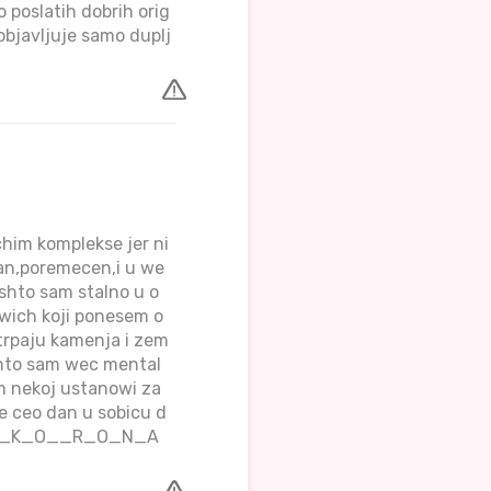
o poslatih dobrih orig
 objavljuje samo duplj
chim komplekse jer ni
dan,poremecen,i u we
shto sam stalno u o
dwich koji ponesem o
 trpaju kamenja i zem
shto sam wec mental
m nekoj ustanowi za
e ceo dan u sobicu d
M_I_R_K_O__R_O_N_A