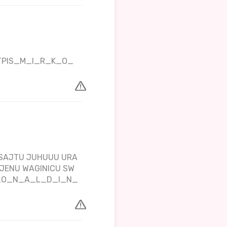
_POTPIS_M_I_R_K_O_
M SAJTU JUHUUU URA
NJENU WAGINICU SW
R_O_N_A_L_D_I_N_