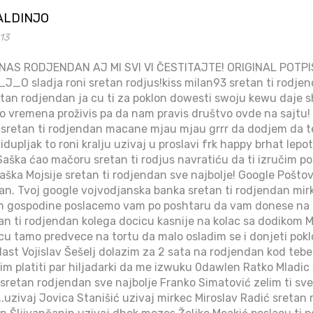
ALDINJO
:13
ANAS RODJENDAN AJ MI SVI VI ČESTITAJTE! ORIGINAL PO
sladja roni sretan rodjus!kiss milan93 sretan ti rodjen
tan rodjendan ja cu ti za poklon dowesti swoju kewu daje s
go vremena proživis pa da nam pravis društvo ovde na sajtu! 
6 sretan ti rodjendan macane mjau mjau grrr da dodjem da t
dupljak to roni kralju uzivaj u proslavi frk happy brhat lepo
. Saška ćao mačoru sretan ti rodjus navratiću da ti izručim pokl
aška Mojsije sretan ti rodjendan sve najbolje! Google Poštov
an. Tvoj google vojvodjanska banka sretan ti rodjendan mirk
an gospodine poslacemo vam po poshtaru da vam donese na
an ti rodjendan kolega docicu kasnije na kolac sa dodikom M
u tamo predvece na tortu da malo osladim se i donjeti pokl
ast Vojislav Šešelj dolazim za 2 sata na rodjendan kod teb
m platiti par hiljadarki da me izwuku 0dawlen Ratko Mladic
 sretan rodjendan sve najbolje Franko Simatović zelim ti sve 
..uzivaj Jovica Stanišić uzivaj mirkec Miroslav Radić sretan