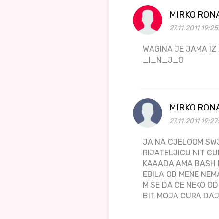
MIRKO RON
27.11.2011 19:2
WAGINA JE JAMA I
_I_N_J_O
MIRKO RON
27.11.2011 19:27
JA NA CJELOOM SWJ
RIJATELJICU NIT CU
KAAADA AMA BASH N
EBILA OD MENE NEM
M SE DA CE NEKO O
BIT MOJA CURA D