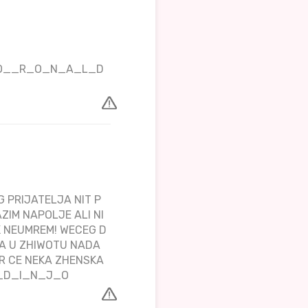
_K_O__R_O_N_A_L_D
 PRIJATELJA NIT P
AZIM NAPOLJE ALI NI
 NEUMREM! WECEG D
WA U ZHIWOTU NADA
IR CE NEKA ZHENSKA
L_D_I_N_J_O