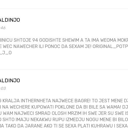
ALDINJO
:46
INICU SHTOJE 94 GODISHTE SHEWIM A TA IMA WEOMA MOKR
E WEC NAWECHER ILI PONOC DA SEXAM JE! ORIGINAL_PO
_J_O
ALDINJO
4:03
 KRALJA INTHERNHETA NAJWECE BAGRE! TO JEST MENE 
ITI NA WECHERE KUPOWATI POKLONE DA BI BILE SA WAMA! D
 WAM NAJWECI SMRAD OLOSH MRZIM IH SWE JER SU SWE I
O SHTO IMAJU NEKAKWU RUPU IZMEDJU NOGU MENE BI BIL
 TAKO DA JARANE AKO TI SE SEXA PLATI KUHRAWU I SEXA