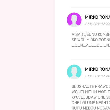
MIRKO RON
27.11.2011 19:22
A SAD JEDNU KOMSH
SE WOLIM OKO PODN
_O_N_A_L_D_I_N
MIRKO RON
27.11.2011 19:2
SLUSHAJTE PRAWOG
WOLITI NITI IH WOD
KWA LJUBAW ONE SU
DNE I GLUME NESHT
RUPU MEDJU NOGAMA