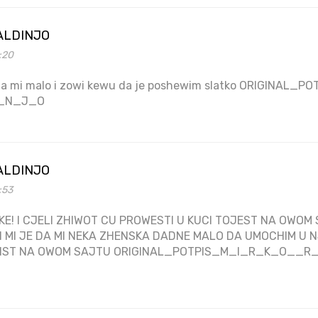
ALDINJO
8:20
a mi malo i zowi kewu da je poshewim slatko ORIGINAL
_N_J_O
ALDINJO
:53
KE! I CJELI ZHIWOT CU PROWESTI U KUCI TOJEST NA OWO
 MI JE DA MI NEKA ZHENSKA DADNE MALO DA UMOCHIM U 
WIST NA OWOM SAJTU ORIGINAL_POTPIS_M_I_R_K_O__