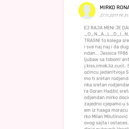
MIRKO RON
27.11.2011 19:31
EJ RAJA MENI JE D
_O_N_A_L_D_I_N_J_O 
TRASNI to kolega sre
i sve naj naj i da du
ndan... Jessica 198
ljubaw sa tobom! anti
j kiss,cmok,liz,cucl.
oćincu jedan!tvoja S
mo ti sretan rodjend
nka sretan rodjend
ra Goran Hadžić sret
odjendan mirko docic
zajedno cjepamo u sl
em iz haaga moracu i
rko Milan Milutinović
ovog sajta i ostaces.