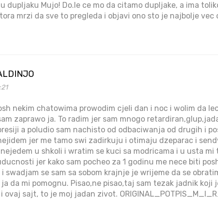
a u dupljaku Mujo! Do.le ce mo da citamo dupljake, a ima tolik
atora mrzi da sve to pregleda i objavi ono sto je najbolje vec
ALDINJO
:21
osh nekim chatowima prowodim cjeli dan i noc i wolim da le
 sam zaprawo ja. To radim jer sam mnogo retardiran,glup,ja
esiji a poludio sam nachisto od odbaciwanja od drugih i po
 nejidem jer me tamo swi zadirkuju i otimaju dzeparac i sen
 nejedem u shkoli i wratim se kuci sa modricama i u usta mi
uducnosti jer kako sam pocheo za 1 godinu me nece biti po
 i swadjam se sam sa sobom krajnje je wrijeme da se obrati
a da mi pomognu. Pisao,ne pisao,taj sam tezak jadnik koji j
r i ovaj sajt, to je moj jadan zivot. ORIGINAL_POTPIS_