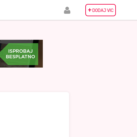
+
DODAJ VIC