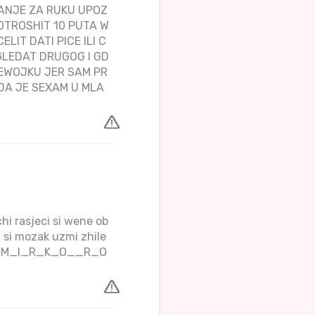
ANJE ZA RUKU UPOZ
OTROSHIT 10 PUTA W
LIT DATI PICE ILI C
GLEDAT DRUGOG I GD
JEWOJKU JER SAM PR
 DA JE SEXAM U MLA
chi rasjeci si wene ob
i si mozak uzmi zhile
OTPIS_M_I_R_K_O__R_O