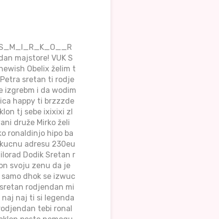
TPIS_M_I_R_K_O__R
dan majstore! VUK S
hewish Obelix želim t
Petra sretan ti rodje
e izgrebm i da wodim
tica happy ti brzzzde
on tj sebe ixixixi zl
ani druže Mirko želi
o ronaldinjo hipo ba
 kucnu adresu 230eu
ilorad Dodik Sretan r
on svoju zenu da je
e samo dhok se izwuc
 sretan rodjendan mi
naj naj ti si legenda
 rodjendan tebi ronal