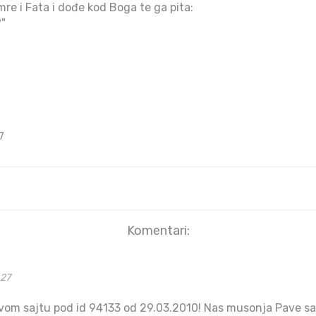
e i Fata i dođe kod Boga te ga pita:
?"
7
Komentari:
:27
 ovom sajtu pod id 94133 od 29.03.2010! Nas musonja Pave s