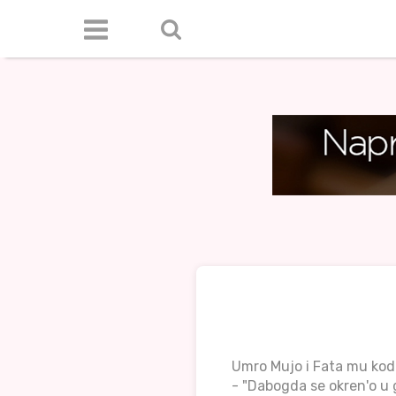
Umro Mujo i Fata mu kod
- "Dabogda se okren'o u g