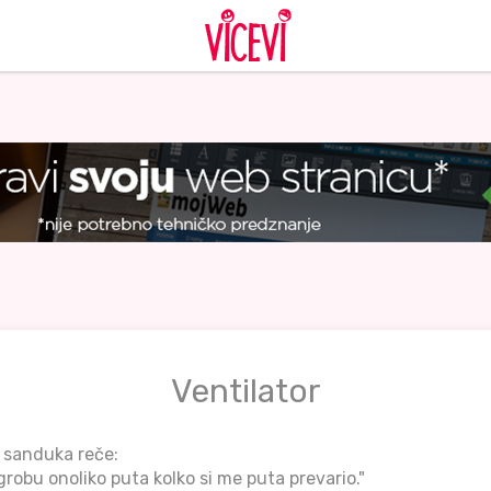
Ventilator
 sanduka reče:
robu onoliko puta kolko si me puta prevario."