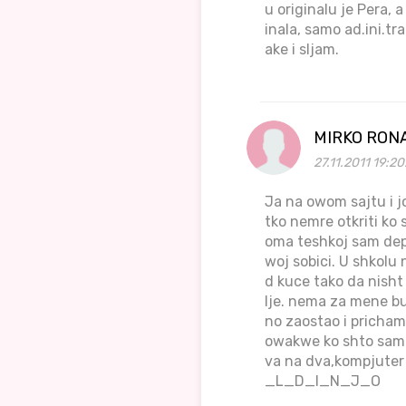
u originalu je Pera, 
inala, samo ad.ini.tr
ake i sljam.
MIRKO RON
27.11.2011 19:20
Ja na owom sajtu i j
tko nemre otkriti ko
oma teshkoj sam depr
woj sobici. U shkolu
d kuce tako da nisht
lje. nema za mene b
no zaostao i pricham
owakwe ko shto sam j
va na dva,kompjute
_L_D_I_N_J_O