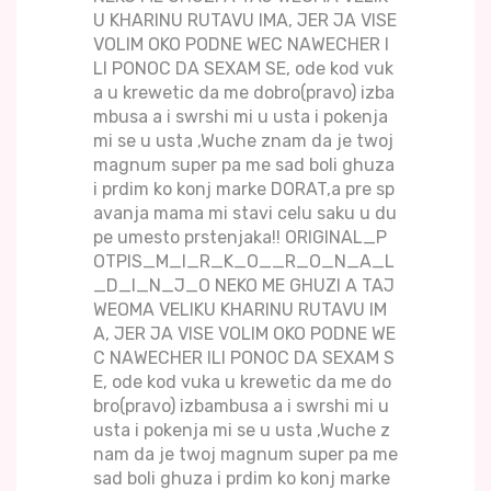
U KHARINU RUTAVU IMA, JER JA VISE
VOLIM OKO PODNE WEC NAWECHER I
LI PONOC DA SEXAM SE, ode kod vuk
a u krewetic da me dobro(pravo) izba
mbusa a i swrshi mi u usta i pokenja
mi se u usta ,Wuche znam da je twoj
magnum super pa me sad boli ghuza
i prdim ko konj marke DORAT,a pre sp
avanja mama mi stavi celu saku u du
pe umesto prstenjaka!! ORIGINAL_P
OTPIS_M_I_R_K_O__R_O_N_A_L
_D_I_N_J_O NEKO ME GHUZI A TAJ
WEOMA VELIKU KHARINU RUTAVU IM
A, JER JA VISE VOLIM OKO PODNE WE
C NAWECHER ILI PONOC DA SEXAM S
E, ode kod vuka u krewetic da me do
bro(pravo) izbambusa a i swrshi mi u
usta i pokenja mi se u usta ,Wuche z
nam da je twoj magnum super pa me
sad boli ghuza i prdim ko konj marke