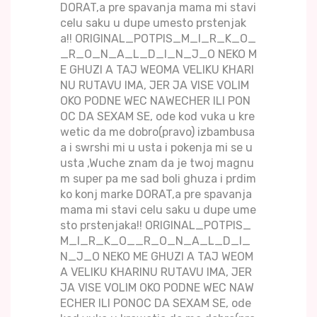
DORAT,a pre spavanja mama mi stavi
celu saku u dupe umesto prstenjak
a!! ORIGINAL_POTPIS_M_I_R_K_O_
_R_O_N_A_L_D_I_N_J_O NEKO M
E GHUZI A TAJ WEOMA VELIKU KHARI
NU RUTAVU IMA, JER JA VISE VOLIM
OKO PODNE WEC NAWECHER ILI PON
OC DA SEXAM SE, ode kod vuka u kre
wetic da me dobro(pravo) izbambusa
a i swrshi mi u usta i pokenja mi se u
usta ,Wuche znam da je twoj magnu
m super pa me sad boli ghuza i prdim
ko konj marke DORAT,a pre spavanja
mama mi stavi celu saku u dupe ume
sto prstenjaka!! ORIGINAL_POTPIS_
M_I_R_K_O__R_O_N_A_L_D_I_
N_J_O NEKO ME GHUZI A TAJ WEOM
A VELIKU KHARINU RUTAVU IMA, JER
JA VISE VOLIM OKO PODNE WEC NAW
ECHER ILI PONOC DA SEXAM SE, ode