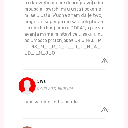
a u krewetic da me dobro(pravo) izba
mbusa a i swrshi mi u usta i pokenja
mi se u usta ,Wuche znam da je twoj
magnum super pa me sad boli ghuza
i prdim ko konj marke DORAT,a pre sp
avanja mama mi stavi celu saku u du
pe umesto prstenjaka!! ORIGINAL_P
OTPIS_M_I_R_K_O__R_O_N_A_L
_D_I_N_J_O
piva
04.12.2011 15:09:24
jabo va dino ! od srbende