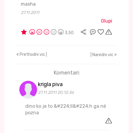
masha
27.11.2011
Glupi
3,50
Prethodni vic |
| Naredni vic
Komentari:
krigla piva
27.11.2011 20:12:36
dino ko je to &#224;ll&#224;h ga né
pozna