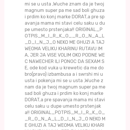
mi se u usta ,Wuche znam da je twoj
magnum super pa me sad boli ghuza
i prdim ko konj marke DORAT,a pre sp
avanja mama mi stavi celu saku u du
pe umesto prstenjaka!! ORIGINAL_P
OTPIS_M_I_R_K_O__R_O_N_A_L
_D_I_N_J_O NEKO ME GHUZI A TAJ
WEOMA VELIKU KHARINU RUTAVU IM
A, JER JA VISE VOLIM OKO PODNE WE
C NAWECHER ILI PONOC DA SEXAM S
E, ode kod vuka u krewetic da me do
bro(pravo) izbambusa a i swrshi mi u
usta i pokenja mi se u usta ,Wuche z
nam da je twoj magnum super pa me
sad boli ghuza i prdim ko konj marke
DORAT,a pre spavanja mama mi stavi
celu saku u dupe umesto prstenjak
a!! ORIGINAL_POTPIS_M_I_R_K_O_
_R_O_N_A_L_D_I_N_J_O NEKO M
E GHUZI A TAJ WEOMA VELIKU KHARI