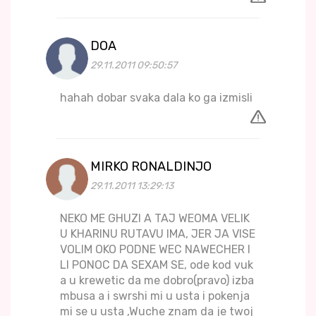
DOA
29.11.2011 09:50:57
hahah dobar svaka dala ko ga izmisli
MIRKO RONALDINJO
29.11.2011 13:29:13
NEKO ME GHUZI A TAJ WEOMA VELIK
U KHARINU RUTAVU IMA, JER JA VISE
VOLIM OKO PODNE WEC NAWECHER I
LI PONOC DA SEXAM SE, ode kod vuk
a u krewetic da me dobro(pravo) izba
mbusa a i swrshi mi u usta i pokenja
mi se u usta ,Wuche znam da je twoj