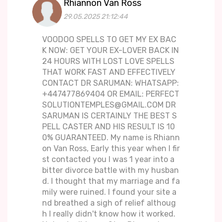
Rhiannon Van Ross
29.05.2025 21:12:44
VOODOO SPELLS TO GET MY EX BAC
K NOW: GET YOUR EX-LOVER BACK IN
24 HOURS WITH LOST LOVE SPELLS
THAT WORK FAST AND EFFECTIVELY
CONTACT DR SARUMAN: WHATSAPP:
+447477869404 OR EMAIL: PERFECT
SOLUTIONTEMPLES@GMAIL.COM DR
SARUMAN IS CERTAINLY THE BEST S
PELL CASTER AND HIS RESULT IS 10
0% GUARANTEED. My name is Rhiann
on Van Ross, Early this year when I fir
st contacted you I was 1 year into a
bitter divorce battle with my husban
d. I thought that my marriage and fa
mily were ruined. I found your site a
nd breathed a sigh of relief althoug
h I really didn't know how it worked.