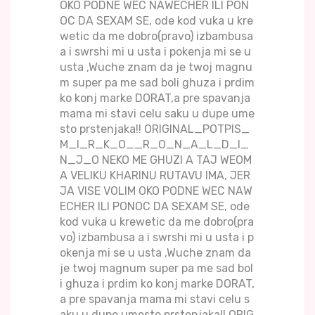
OKO PODNE WEC NAWECHER ILI PON
OC DA SEXAM SE, ode kod vuka u kre
wetic da me dobro(pravo) izbambusa
a i swrshi mi u usta i pokenja mi se u
usta ,Wuche znam da je twoj magnu
m super pa me sad boli ghuza i prdim
ko konj marke DORAT,a pre spavanja
mama mi stavi celu saku u dupe ume
sto prstenjaka!! ORIGINAL_POTPIS_
M_I_R_K_O__R_O_N_A_L_D_I_
N_J_O NEKO ME GHUZI A TAJ WEOM
A VELIKU KHARINU RUTAVU IMA, JER
JA VISE VOLIM OKO PODNE WEC NAW
ECHER ILI PONOC DA SEXAM SE, ode
kod vuka u krewetic da me dobro(pra
vo) izbambusa a i swrshi mi u usta i p
okenja mi se u usta ,Wuche znam da
je twoj magnum super pa me sad bol
i ghuza i prdim ko konj marke DORAT,
a pre spavanja mama mi stavi celu s
aku u dupe umesto prstenjaka!! ORIG