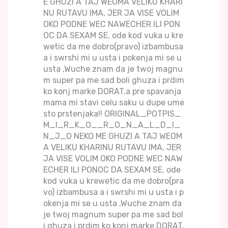
E GHUZI A TAJ WEOMA VELIKU KHARI
NU RUTAVU IMA, JER JA VISE VOLIM
OKO PODNE WEC NAWECHER ILI PON
OC DA SEXAM SE, ode kod vuka u kre
wetic da me dobro(pravo) izbambusa
a i swrshi mi u usta i pokenja mi se u
usta ,Wuche znam da je twoj magnu
m super pa me sad boli ghuza i prdim
ko konj marke DORAT,a pre spavanja
mama mi stavi celu saku u dupe ume
sto prstenjaka!! ORIGINAL_POTPIS_
M_I_R_K_O__R_O_N_A_L_D_I_
N_J_O NEKO ME GHUZI A TAJ WEOM
A VELIKU KHARINU RUTAVU IMA, JER
JA VISE VOLIM OKO PODNE WEC NAW
ECHER ILI PONOC DA SEXAM SE, ode
kod vuka u krewetic da me dobro(pra
vo) izbambusa a i swrshi mi u usta i p
okenja mi se u usta ,Wuche znam da
je twoj magnum super pa me sad bol
i ghuza i prdim ko konj marke DORAT,