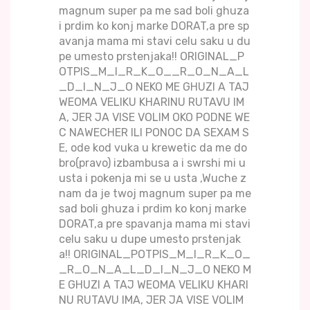
magnum super pa me sad boli ghuza
i prdim ko konj marke DORAT,a pre sp
avanja mama mi stavi celu saku u du
pe umesto prstenjaka!! ORIGINAL_P
OTPIS_M_I_R_K_O__R_O_N_A_L
_D_I_N_J_O NEKO ME GHUZI A TAJ
WEOMA VELIKU KHARINU RUTAVU IM
A, JER JA VISE VOLIM OKO PODNE WE
C NAWECHER ILI PONOC DA SEXAM S
E, ode kod vuka u krewetic da me do
bro(pravo) izbambusa a i swrshi mi u
usta i pokenja mi se u usta ,Wuche z
nam da je twoj magnum super pa me
sad boli ghuza i prdim ko konj marke
DORAT,a pre spavanja mama mi stavi
celu saku u dupe umesto prstenjak
a!! ORIGINAL_POTPIS_M_I_R_K_O_
_R_O_N_A_L_D_I_N_J_O NEKO M
E GHUZI A TAJ WEOMA VELIKU KHARI
NU RUTAVU IMA, JER JA VISE VOLIM