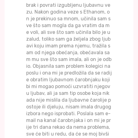
brak i povrati izgubljenu ljubavnu ve
zu. Nakon godina veze s Ethanom, o
n je prekinuo sa mnom, učinila sam s
ve što sam mogla da ga vratim da m
e voli, ali sve što sam učinila bilo je u
zalud, toliko sam ga željela zbog ljub
avi koju imam prema njemu, tražila s
am od njega obećanja, obećavala sa
m mu sve što sam imala, ali on je odb
io. Objasnila sam problem kolegici na
poslu i ona mi je predložila da se radij
e obratim ljubavnom čarobnjaku koji
bi mi mogao pomoći uzvratiti njegov
u ljubav, ali ja sam tip osobe koja nik
ada nije mislila da ljubavne čarolije p
ostoje ili djeluju, nisam imala drugog
izbora nego isprobati. Poslala sam e-
mail na kanal čarobnjaka i on mi je pr
ije tri dana rekao da nema problema,
sve će biti u redu, da će se moj bivši