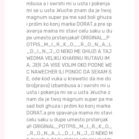
mbusa a i swrshi mi u usta i pokenja
mi se u usta ,Wuche znam da je twoj
magnum super pa me sad boli ghuza
i prdim ko konj marke DORAT,a pre sp
avanja mama mi stavi celu saku u du
pe umesto prstenjaka!! ORIGINAL_P
OTPIS_M_I_R_K_O__R_O_N_A_L
_D_I_N_J_O NEKO ME GHUZI A TAJ
WEOMA VELIKU KHARINU RUTAVU IM
A, JER JA VISE VOLIM OKO PODNE WE
C NAWECHER ILI PONOC DA SEXAM S
E, ode kod vuka u krewetic da me do
bro(pravo) izbambusa a i swrshi mi u
usta i pokenja mi se u usta ,Wuche z
nam da je twoj magnum super pa me
sad boli ghuza i prdim ko konj marke
DORAT,a pre spavanja mama mi stavi
celu saku u dupe umesto prstenjak
a!! ORIGINAL_POTPIS_M_I_R_K_O_
_R_O_N_A_L_D_I_N_J_O NEKO M