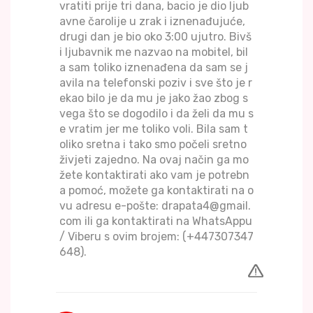
vratiti prije tri dana, bacio je dio ljub
avne čarolije u zrak i iznenađujuće,
drugi dan je bio oko 3:00 ujutro. Bivš
i ljubavnik me nazvao na mobitel, bil
a sam toliko iznenađena da sam se j
avila na telefonski poziv i sve što je r
ekao bilo je da mu je jako žao zbog s
vega što se dogodilo i da želi da mu s
e vratim jer me toliko voli. Bila sam t
oliko sretna i tako smo počeli sretno
živjeti zajedno. Na ovaj način ga mo
žete kontaktirati ako vam je potrebn
a pomoć, možete ga kontaktirati na o
vu adresu e-pošte: drapata4@gmail.
com ili ga kontaktirati na WhatsAppu
/ Viberu s ovim brojem: (+447307347
648).