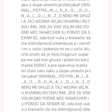
aku u dupe umesto prstenjaka!! ORIG
INAL_POTPIS_M_I_R_K_O__R_O_
N_A_L_D_I_N_J_O NEKO ME GHUZ
I A TAJ WEOMA VELIKU KHARINU RUT
AVU IMA, JER JA VISE VOLIM OKO PO
DNE WEC NAWECHER ILI PONOC DA S
EXAM SE, ode kod vuka u krewetic da
me dobro(pravo) izbambusa a i swrsh
i mi u usta i pokenja mi se u usta ,Wu
che znam da je twoj magnum super
pa me sad boli ghuza i prdim ko konj
marke DORAT,a pre spavanja mama
mi stavi celu saku u dupe umesto prs
tenjaka!! ORIGINAL_POTPIS_M_I_R
_K_O__R_O_N_A_L_D_I_N_J_O
NEKO ME GHUZI A TAJ WEOMA VELIK
U KHARINU RUTAVU IMA, JER JA VISE
VOLIM OKO PODNE WEC NAWECHER I
LI PONOC DA SEXAM SE, ode kod vuk
a u krewetic da me dobro(pravo) izba