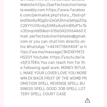
Website:https://perfectsolutiontemp
le.weebly.com https://www.faceboo
k.com/permalink.php?story_fbid=pf
bid0bdAy8QgDnZeQA3hnsQeYppZGq
C2KYYUYKn4yZiiMXxAiyEmBRsP1v7b
vJEmqnVd5l&id=61560420964460 E
mail: perfectsolutiontemples@gmail.
com or you can chat him directly on
his WhatsApp "+447477869404" or h
ttps://wa.me/message/3NZXKYM72
HSZO1 Youtube: https://youtu.be/w
v5jF27EKIs You can reach him for th
e following spell work: MONEY RITUA
L MAKE YOUR LOVER LOVE YOU MORE
WIN EX BACK FRUIT OF THE WOMB PR
OMOTION SPELL REVENGE SPELL BU
SINESS SPELL GOOD JOB SPELL LOT
TERY SPELL COURT CASE