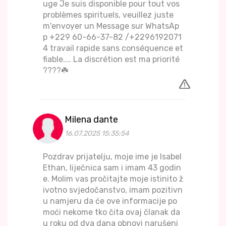
uge Je suis disponible pour tout vos
problèmes spirituels, veuillez juste
m'envoyer un Message sur WhatsAp
p +229 60-66-37-82 /+2296192071
4 travail rapide sans conséquence et
fiable.... La discrétion est ma priorité
????☘️
Milena dante
16.07.2025 15:35:54
Pozdrav prijatelju, moje ime je Isabel
Ethan, liječnica sam i imam 43 godin
e. Molim vas pročitajte moje istinito ž
ivotno svjedočanstvo, imam pozitivn
u namjeru da će ove informacije po
moći nekome tko čita ovaj članak da
u roku od dva dana obnovi narušeni