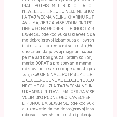
INAL_POTPIS_M_I_R_K_O__R_O_
N_A_L_D_I_N_J_O NEKO ME GHUZ
I A TAJ WEOMA VELIKU KHARINU RUT
AVU IMA, JER JA VISE VOLIM OKO PO
DNE WEC NAWECHER ILI PONOC DA S
EXAM SE, ode kod vuka u krewetic da
me dobro(pravo) izbambusa a i swrsh
i mi u usta i pokenja mi se u usta ,Wu
che znam da je twoj magnum super
pa me sad boli ghuza i prdim ko konj
marke DORAT,a pre spavanja mama
mi stavi celu saku u dupe umesto prs
tenjaka!! ORIGINAL_POTPIS_M_I_R
_K_O__R_O_N_A_L_D_I_N_J_O
NEKO ME GHUZI A TAJ WEOMA VELIK
U KHARINU RUTAVU IMA, JER JA VISE
VOLIM OKO PODNE WEC NAWECHER I
LI PONOC DA SEXAM SE, ode kod vuk
a u krewetic da me dobro(pravo) izba
mbusa a i swrshi mi u usta i pokenja