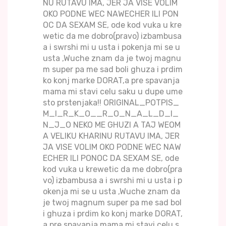
NU RUTAVU IMA, JER JA VISE VOLIM
OKO PODNE WEC NAWECHER ILI PON
OC DA SEXAM SE, ode kod vuka u kre
wetic da me dobro(pravo) izbambusa
a i swrshi mi u usta i pokenja mi se u
usta ,Wuche znam da je twoj magnu
m super pa me sad boli ghuza i prdim
ko konj marke DORAT,a pre spavanja
mama mi stavi celu saku u dupe ume
sto prstenjaka!! ORIGINAL_POTPIS_
M_I_R_K_O__R_O_N_A_L_D_I_
N_J_O NEKO ME GHUZI A TAJ WEOM
A VELIKU KHARINU RUTAVU IMA, JER
JA VISE VOLIM OKO PODNE WEC NAW
ECHER ILI PONOC DA SEXAM SE, ode
kod vuka u krewetic da me dobro(pra
vo) izbambusa a i swrshi mi u usta i p
okenja mi se u usta ,Wuche znam da
je twoj magnum super pa me sad bol
i ghuza i prdim ko konj marke DORAT,
a pre spavanja mama mi stavi celu s