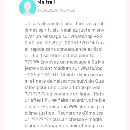
Maitre1
19.06.2025 19:54:52
Je suis disponible pour tout vos prob
lèmes spirituels, veuillez juste m'env
oyer un Message sur WhatsApp +22
9 60-66-37-82 /+22961920714 trav
ail rapide sans conséquence et fiabl
e.... La discrétion est ma priorité
????☘️ Envoyez un message à Sa Ma
jesté voyant médium sur WhatsApp.
+229 61-92-07-14 Votre Nom préno
m et date de naissance suivi du Que
stion pour une Consultation privée
????️???? où voyance en ligne -Reto
ur affectif ✅❤️ faire revenir votre bie
n aimé -Purification ☘️☘️ chance, pro
blème justice -Recherche d'âme sœ
ur ???????? où La richesse - magie
blanche et magique noir et magie ro