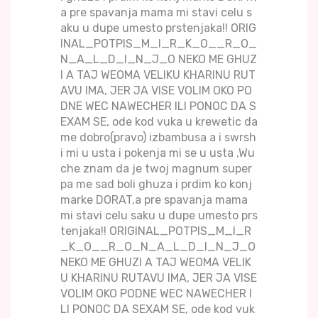
a pre spavanja mama mi stavi celu s
aku u dupe umesto prstenjaka!! ORIG
INAL_POTPIS_M_I_R_K_O__R_O_
N_A_L_D_I_N_J_O NEKO ME GHUZ
I A TAJ WEOMA VELIKU KHARINU RUT
AVU IMA, JER JA VISE VOLIM OKO PO
DNE WEC NAWECHER ILI PONOC DA S
EXAM SE, ode kod vuka u krewetic da
me dobro(pravo) izbambusa a i swrsh
i mi u usta i pokenja mi se u usta ,Wu
che znam da je twoj magnum super
pa me sad boli ghuza i prdim ko konj
marke DORAT,a pre spavanja mama
mi stavi celu saku u dupe umesto prs
tenjaka!! ORIGINAL_POTPIS_M_I_R
_K_O__R_O_N_A_L_D_I_N_J_O
NEKO ME GHUZI A TAJ WEOMA VELIK
U KHARINU RUTAVU IMA, JER JA VISE
VOLIM OKO PODNE WEC NAWECHER I
LI PONOC DA SEXAM SE, ode kod vuk