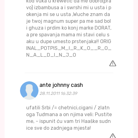
kod vuka u krewetic da me dobro(pra
vo) izbambusa a i swrshi mi u usta i p
okenja mi se u usta ,Wuche znam da
je twoj magnum super pa me sad bol
i ghuza i prdim ko konj marke DORAT,
a pre spavanja mama mi stavi celu s
aku u dupe umesto prstenjaka!! ORIG
INAL_POTPIS_M_I_R_K_O__R_O_
N_A_L_D_I_N_J_O
ante johnny cash
28.11.2011 16:32:39
ufatili Srbi /= chetnici,cigani / zlatn
oga Tuđmana a on njima veli: Pustite
me, - ispunit ću vam tri Haaške sudn
ice sve do zadnjega mjesta!