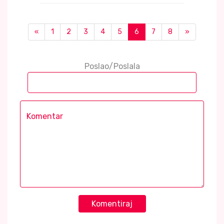
«
1
2
3
4
5
6
7
8
»
Poslao/Poslala
Komentiraj