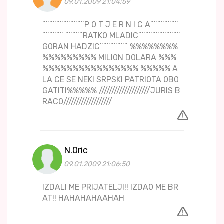
09.01.2009 21:04:59
¨¨¨¨¨¨¨¨¨¨¨¨P 0 T J E R N I C A¨¨¨¨¨¨¨¨
¨¨¨¨¨¨ ¨¨¨¨¨RATK0 MLADIC¨¨¨¨¨¨¨¨¨¨¨¨
G0RAN HADZIC¨¨¨¨¨¨¨¨ %%%%%%%%
%%%%%%%%% MILI0N D0LARA %%%
%%%%%%%%%%%%%%%% %%%%% A
LA CE SE NEKI SRPSKI PATRI0TA 0B0
GATITI%%%%% ////////////////////JURIS B
RAC0///////////////////
N.0ric
09.01.2009 21:06:50
IZDALI ME PRIJATELJI!! IZDA0 ME BR
AT!! HAHAHAHAAHAH