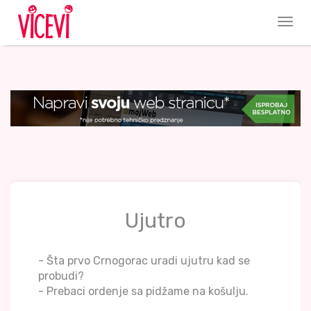
Ujutro
- Šta prvo Crnogorac uradi ujutru kad se
probudi?
- Prebaci ordenje sa pidžame na košulju.