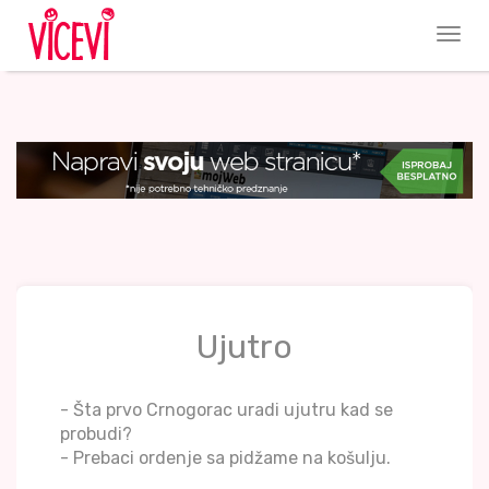
Ujutro
- Šta prvo Crnogorac uradi ujutru kad se
probudi?
- Prebaci ordenje sa pidžame na košulju.