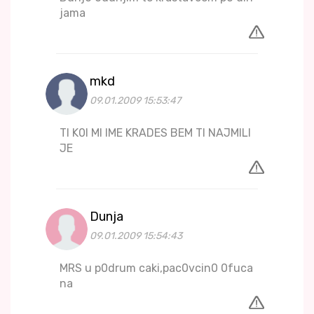
jama
mkd
09.01.2009 15:53:47
TI K0I MI IME KRADES BEM TI NAJMILI
JE
Dunja
09.01.2009 15:54:43
MRS u p0drum caki,pac0vcin0 0fuca
na