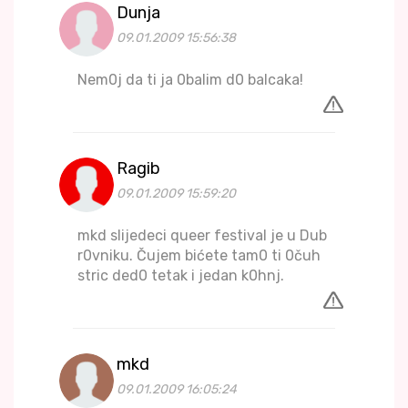
Dunja
09.01.2009 15:56:38
Nem0j da ti ja 0balim d0 balcaka!
Ragib
09.01.2009 15:59:20
mkd slijedeci queer festival je u Dub
r0vniku. Čujem bićete tam0 ti 0čuh
stric ded0 tetak i jedan k0hnj.
mkd
09.01.2009 16:05:24