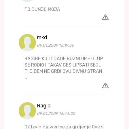
T0 DUNJ0 M0JA
mkd
09.01.2009 16:19:35
RAGIBE K0 TI DADE RUZN0 IME GLUP
SE R0DI0 I TAKAV CES LIPSATI SEJU
TI J.BEM NE GRDI 0VU DIVNU STRAN
U
Ragib
09.01.2009 16:44:20
0K Izvininjavam se za grdjenje 0ve s