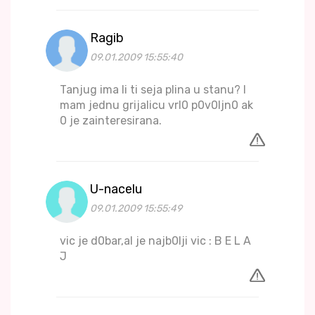
Ragib
09.01.2009 15:55:40
Tanjug ima li ti seja plina u stanu? I
mam jednu grijalicu vrl0 p0v0ljn0 ak
0 je zainteresirana.
U-nacelu
09.01.2009 15:55:49
vic je d0bar,al je najb0lji vic : B E L A
J