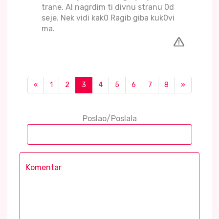
trane. Al nagrdim ti divnu stranu 0d
seje. Nek vidi kak0 Ragib giba kuk0vi
ma.
«
1
2
3
4
5
6
7
8
»
Poslao/Poslala