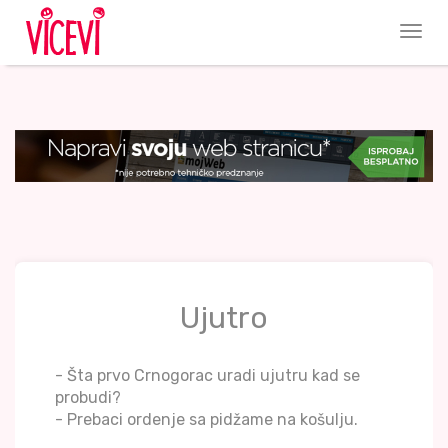
Ujutro
- Šta prvo Crnogorac uradi ujutru kad se
probudi?
- Prebaci ordenje sa pidžame na košulju.