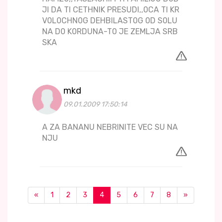
JI DA TI CETHNIK PRESUDI,,0CA TI KR
V0L0CHN0G DEHBILAST0G 0D S0LU
NA D0 K0RDUNA-T0 JE ZEMLJA SRB
SKA
mkd
09.01.2009 17:50:14
A ZA BANANU NEBRINITE VEC SU NA
NJU
«
1
2
3
4
5
6
7
8
»