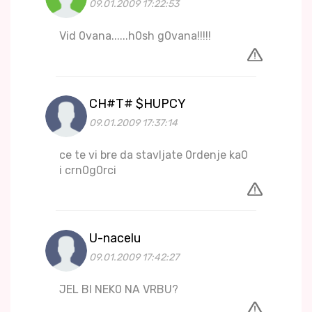
09.01.2009 17:22:53
Vid 0vana......h0sh g0vana!!!!!
CH#T# $HUPCY
09.01.2009 17:37:14
ce te vi bre da stavljate 0rdenje ka0
i crn0g0rci
U-nacelu
09.01.2009 17:42:27
JEL BI NEK0 NA VRBU?