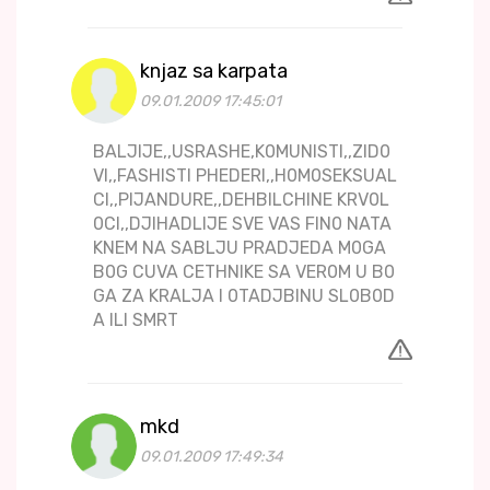
knjaz sa karpata
09.01.2009 17:45:01
BALJIJE,,USRASHE,K0MUNISTI,,ZID0
VI,,FASHISTI PHEDERI,,H0M0SEKSUAL
CI,,PIJANDURE,,DEHBILCHINE KRV0L
0CI,,DJIHADLIJE SVE VAS FIN0 NATA
KNEM NA SABLJU PRADJEDA M0GA
B0G CUVA CETHNIKE SA VER0M U B0
GA ZA KRALJA I 0TADJBINU SL0B0D
A ILI SMRT
mkd
09.01.2009 17:49:34