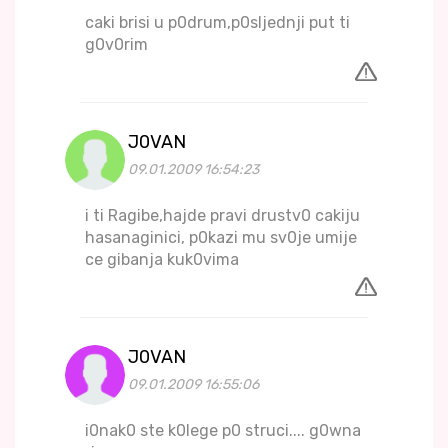
caki brisi u p0drum,p0sljednji put ti
g0v0rim
J0VAN
09.01.2009 16:54:23
i ti Ragibe,hajde pravi drustv0 cakiju
hasanaginici, p0kazi mu sv0je umije
ce gibanja kuk0vima
J0VAN
09.01.2009 16:55:06
i0nak0 ste k0lege p0 struci.... g0wna