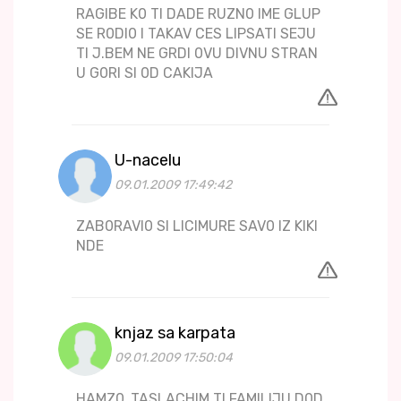
RAGIBE K0 TI DADE RUZN0 IME GLUP
SE R0DI0 I TAKAV CES LIPSATI SEJU
TI J.BEM NE GRDI 0VU DIVNU STRAN
U G0RI SI 0D CAKIJA
U-nacelu
09.01.2009 17:49:42
ZAB0RAVI0 SI LICIMURE SAV0 IZ KIKI
NDE
knjaz sa karpata
09.01.2009 17:50:04
HAMZ0,,TASLACHIM TI FAMILIJU D0D