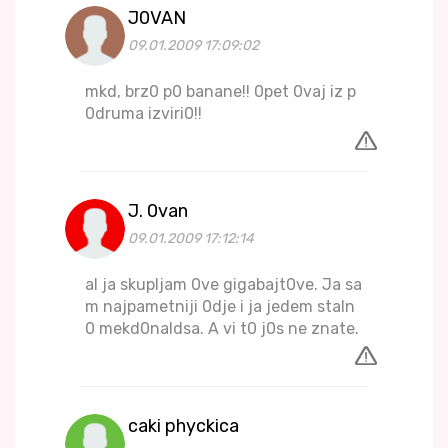
J0VAN
09.01.2009 17:09:02
mkd, brz0 p0 banane!! 0pet 0vaj iz p
0druma izviri0!!
J. 0van
09.01.2009 17:12:14
al ja skupljam 0ve gigabajt0ve. Ja sa
m najpametniji 0dje i ja jedem staln
0 mekd0naldsa. A vi t0 j0s ne znate.
caki phyckica