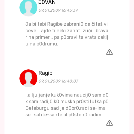
J0VAN
09.01.2009 16:45:39
Ja bi tebi Ragibe zabrani0 da čitaš vi
ceve... ajde ti neki zanat izuči...brava
r na primer... pa p0pravi ta vrata cakij
u na p0drumu.
Ragib
09.01.2009 16:48:07
..a ljuljanje kuk0vima naucij0 sam d0
k sam radij0 k0 muska pr0stitutka p0
Geteburgu sad je d0br0,radi se-ima
se...sahte-sahte al p0sten0 radim.