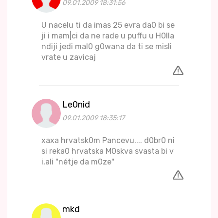
09.01.2009 18:31:56
U nacelu ti da imas 25 evra da0 bi se
ji i mam|ci da ne rade u puffu u H0lla
ndiji jedi mal0 g0wana da ti se misli
vrate u zavicaj
Le0nid
09.01.2009 18:35:17
xaxa hrvatsk0m Pancevu.... d0br0 ni
si reka0 hrvatska M0skva svasta bi v
i,ali "nétje da m0ze"
mkd