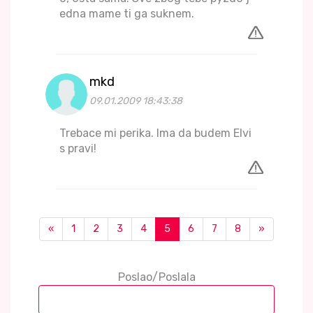
edna mame ti ga suknem.
mkd
09.01.2009 18:43:38
Trebace mi perika. Ima da budem Elvi
s pravi!
«
1
2
3
4
5
6
7
8
»
Poslao/Poslala