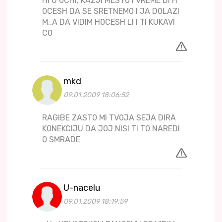
HI U 0CHI, KAZJI MEST0 I VREME DI H
0CESH DA SE SRETNEM0 I JA D0LAZI
M,,A DA VIDIM H0CESH LI I TI KUKAVI
C0
mkd
09.01.2009 18:06:52
RAGIBE ZAST0 MI TV0JA SEJA DIRA
K0NEKCIJU DA J0J NISI TI T0 NAREDI
0 SMRADE
U-nacelu
09.01.2009 18:19:59