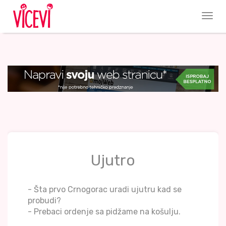
Ujutro
- Šta prvo Crnogorac uradi ujutru kad se
probudi?
- Prebaci ordenje sa pidžame na košulju.