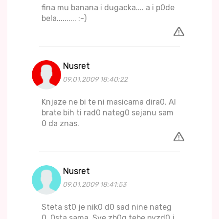
fina mu banana i dugacka.... a i p0de
bela.......... :-)
Nusret
09.01.2009 18:40:22
Knjaze ne bi te ni masicama dira0. Al
brate bih ti rad0 nateg0 sejanu sam
0 da znas.
Nusret
09.01.2009 18:41:53
Steta st0 je nik0 d0 sad nine nateg
0, 0sta sama. Sve zb0g tebe pyzd0 j