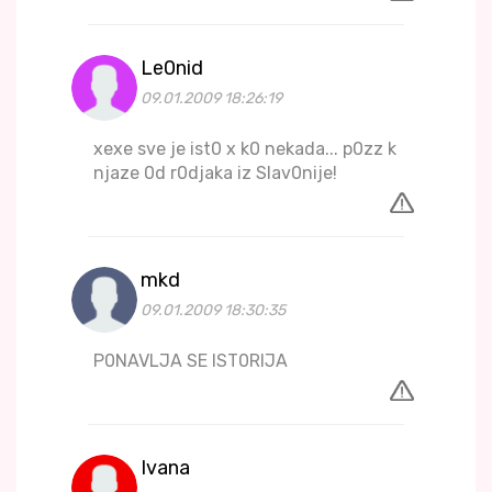
Le0nid
09.01.2009 18:26:19
xexe sve je ist0 x k0 nekada... p0zz k
njaze 0d r0djaka iz Slav0nije!
mkd
09.01.2009 18:30:35
P0NAVLJA SE IST0RIJA
Ivana