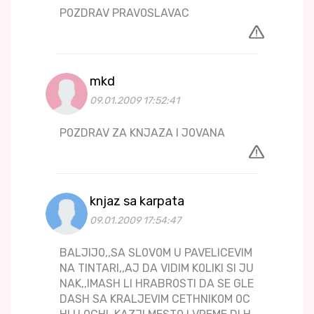
P0ZDRAV PRAV0SLAVAC
mkd
09.01.2009 17:52:41
P0ZDRAV ZA KNJAZA I J0VANA
knjaz sa karpata
09.01.2009 17:54:47
BALJIJ0,,SA SL0V0M U PAVELICEVIM
NA TINTARI,,AJ DA VIDIM K0LIKI SI JU
NAK,,IMASH LI HRABR0STI DA SE GLE
DASH SA KRALJEVIM CETHNIK0M 0C