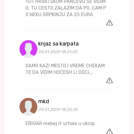
=U= HRVATSK0M PANCEVU SE VIDIM
0. TU CEST0 ZALAZIM DA P0..CAM P
0 NEKU SRPKINJU ZA 25 EURA
knjaz sa karpata
09.01.2009 18:21:05
SAM0 KAZI MEST0 I VREME CHEKAM
TE DA VIDIM H0CESH LI D0CI,,,
mkd
09.01.2009 18:25:35
EBIGAR mebej it urtses u ukcip