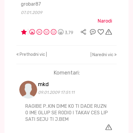
grobar87
07.01.2009
Narodi
3,79
Prethodni vic |
| Naredni vic
Komentari:
mkd
09.01.2009 17:51:11
RAGIBE P..KIN DIME K0 TI DADE RUZN
0 IME GLUP SE R0DI0 I TAKAV CES LIP
SATI SEJU TI J.BEM