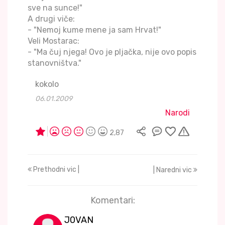
sve na sunce!"
A drugi viče:
- "Nemoj kume mene ja sam Hrvat!"
Veli Mostarac:
- "Ma čuj njega! Ovo je pljačka, nije ovo popis
stanovništva."
kokolo
06.01.2009
Narodi
2,87
Prethodni vic |
| Naredni vic
Komentari:
J0VAN