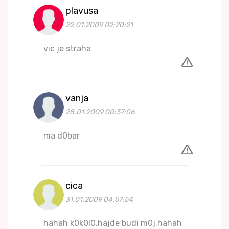
plavusa
22.01.2009 02:20:21
vic je straha
vanja
28.01.2009 00:37:06
ma d0bar
cica
31.01.2009 04:57:54
hahah k0k0l0,hajde budi m0j.hahah