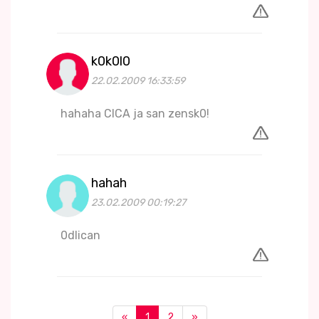
k0k0l0
22.02.2009 16:33:59
hahaha CICA ja san zensk0!
hahah
23.02.2009 00:19:27
0dlican
«
1
2
»