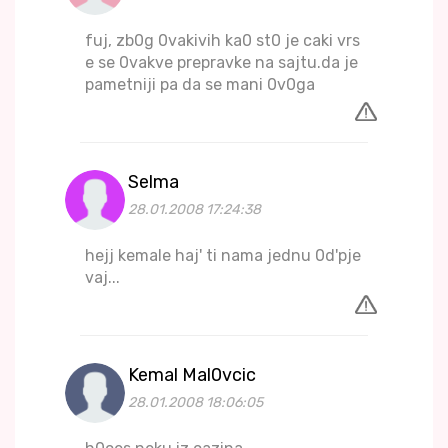
fuj, zb0g 0vakivih ka0 st0 je caki vrs
e se 0vakve prepravke na sajtu.da je
pametniji pa da se mani 0v0ga
Selma
28.01.2008 17:24:38
hejj kemale haj' ti nama jednu 0d'pje
vaj...
Kemal Mal0vcic
28.01.2008 18:06:05