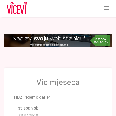
Vic mjeseca
HDZ: "Idemo dalje."
stjepan sb
28.01.2008