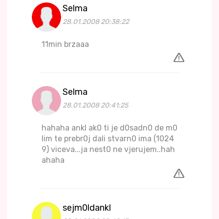
Selma
28.01.2008 20:38:22
11min brzaaa
Selma
28.01.2008 20:41:25
hahaha ankl ak0 ti je d0sadn0 de m0
lim te prebr0j dali stvarn0 ima (1024
9) viceva...ja nest0 ne vjerujem..hah
ahaha
sejm0ldankl