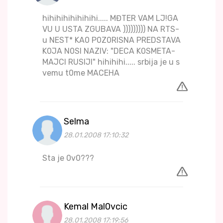
hihihihihihihihi..... MĐTER VAM LJ!GA
VU U USTA ZGUBAVA ))))))))) NA RTS-
u NEST* KA0 P0Z0RISNA PREDSTAVA
K0JA N0SI NAZIV: "DECA K0SMETA-
MAJCI RUSIJI" hihihihi..... srbija je u s
vemu t0me MACEHA
Selma
28.01.2008 17:10:32
Sta je 0v0???
Kemal Mal0vcic
28.01.2008 17:19:56