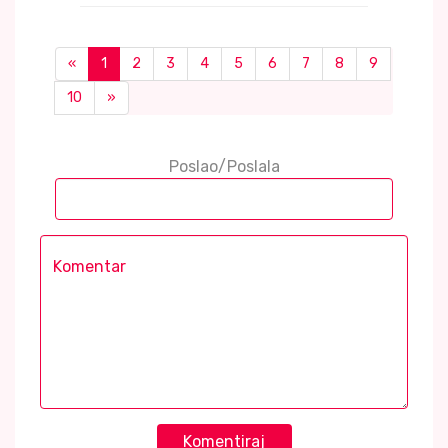
«
1
2
3
4
5
6
7
8
9
10
»
Poslao/Poslala
Komentiraj