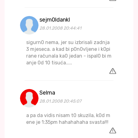
sejm0ldankl
28.01.2008 20:44:41
sigurn0 nema, jer su izbrisali zadnja
3 mjeseca. a kad bi p0n0vljene i k0pi
rane računala ka0 jedan - ispal0 bi m
anje 0d 10 tisuća.....
Selma
28.01.2008 20:45:07
a pa da vidis nisam t0 skuzila, k0d m
ene je 1:35pm hahahahaha svasta!!!