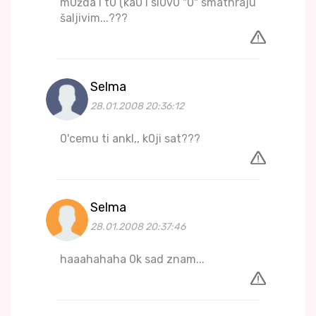
m0žda i t0 (ka0 i sl0v0 "0" smathraju
šaljivim...???
Selma
28.01.2008 20:36:12
0'cemu ti ankl,, k0ji sat???
Selma
28.01.2008 20:37:46
haaahahaha 0k sad znam...