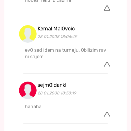
h0ces neku iz cazina
Kemal Mal0vcic
28.01.2008 18:06:49
ev0 sad idem na turneju, 0bilizim rav
ni srijem
sejm0ldankl
28.01.2008 18:58:19
hahaha