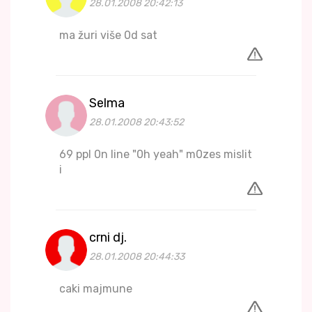
28.01.2008 20:42:13
ma žuri više 0d sat
Selma
28.01.2008 20:43:52
69 ppl 0n line "0h yeah" m0zes mislit
i
crni dj.
28.01.2008 20:44:33
caki majmune