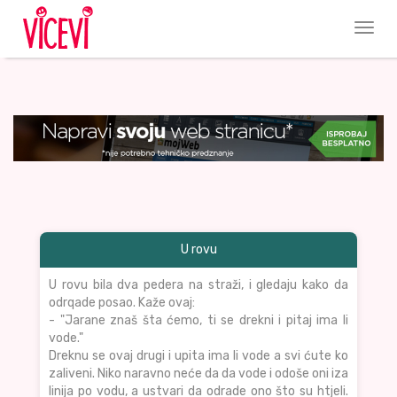
U rovu
U rovu bila dva pedera na straži, i gledaju kako da
odrqade posao. Kaže ovaj:
- "Jarane znaš šta ćemo, ti se drekni i pitaj ima li
vode."
Dreknu se ovaj drugi i upita ima li vode a svi ćute ko
zaliveni. Niko naravno neće da da vode i odoše oni iza
linija po vodu, a ustvari da odrade ono što su htjeli.