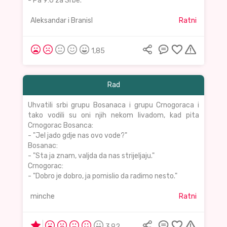
- Pa 9:0 za Srbe.
Aleksandar i Branisl
Ratni
1,85
Rad
Uhvatili srbi grupu Bosanaca i grupu Crnogoraca i
tako vodili su oni njih nekom livadom, kad pita
Crnogorac Bosanca:
- "Jel jado gdje nas ovo vode?"
Bosanac:
- "Sta ja znam, valjda da nas strijeljaju."
Crnogorac:
- "Dobro je dobro, ja pomislio da radimo nesto."
minche
Ratni
3,92