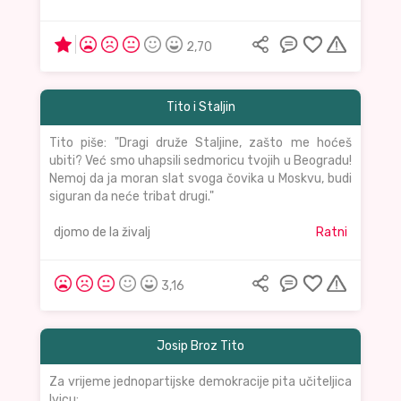
2,70
Tito i Staljin
Tito piše: "Dragi druže Staljine, zašto me hoćeš
ubiti? Već smo uhapsili sedmoricu tvojih u Beogradu!
Nemoj da ja moran slat svoga čovika u Moskvu, budi
siguran da neće tribat drugi."
djomo de la živalj
Ratni
3,16
Josip Broz Tito
Za vrijeme jednopartijske demokracije pita učiteljica
Ivicu: