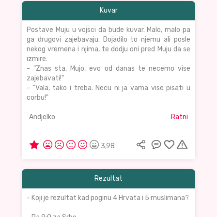
Kuvar
Postave Muju u vojsci da bude kuvar. Malo, malo pa
ga drugovi zajebavaju. Dojadilo to njemu ali posle
nekog vremena i njima, te dodju oni pred Muju da se
izmire:
- "Znas sta, Mujo, evo od danas te necemo vise
zajebavati!"
- "Vala, tako i treba. Necu ni ja vama vise pisati u
corbu!"
Andjelko
Ratni
3,98
Rezultat
- Koji je rezultat kad poginu 4 Hrvata i 5 muslimana?