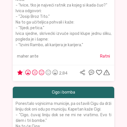
- "Ivice, tko je najveći ratnik za kojeg si ikada čuo?"
Ivica odgovori:
- "Josip Broz Tito."
Na to ga učiteljica pohvali i kaže:
- "Sjedi, petica."
Ivica sjedne, skrivećki izvuče ispod klupe jednu sliku,
pogleda je i šapne:
- "Izvini Rambo, ali karijera je karijera."
maher ante
Ratni
2,84
Cigo i bomba
Ponestalo vojnicima municije, pa ostavili Cigu da drži
liniju dok oni odu po municiju. Kapetan kaže Cigi:
- "Cigo, čuvaj liniju dok se ne mi ne vratimo. Evo ti
šlem i tri bombe."
Na to će Ciga: