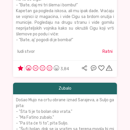
- "Bate, daj mi tri šlema i bombu!"
Kapetan ga pogleda iskosa, ali mu ipak dade. Vraćaju
se vojnici iz magacina, i vide Cigu sa brdom oružja i
municije. Pogledaju na drugu stranu i vide gomilu
neprijateljskih vojnika kako su okružili Cigu koji vrti
šlemove po podu i viče:
- "Bate, aj' pogodi di je bomba!"
ludi stvor
Ratni
3,84
Zubalo
Došao Mujo na crtu obrane iznad Sarajeva, a Suljo ga
pita:
- "Šta ti je to bolan oko vrata."
- "Ma Fatino zubalo."
- "Pa šta će ti to", pita Suljo.
- "Šuti bolan, dok se ja vratim sa terena mogla bi mi