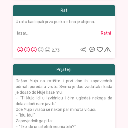
Rat
U ratu kad opali prva puska istina je ubijena.
lazar...
Ratni
2,73
Prijatelji
Došao Mujo na ratište i prvi dan ih zapovjednik
odmah poreda u vrstu. Svima je dao zadatak i kada
je došao do Muje kaže mu:
- "Ti Mujo idi u izvidnicu i čim ugledaš nekoga da
dolazi dođi nam javiti."
Ode Mujo i vraća se nakon par minuta vičuči:
- "Idu, idu!"
Zapovjednik ga pita:
- "Tko ide prijatelji ili neprijatelji?"