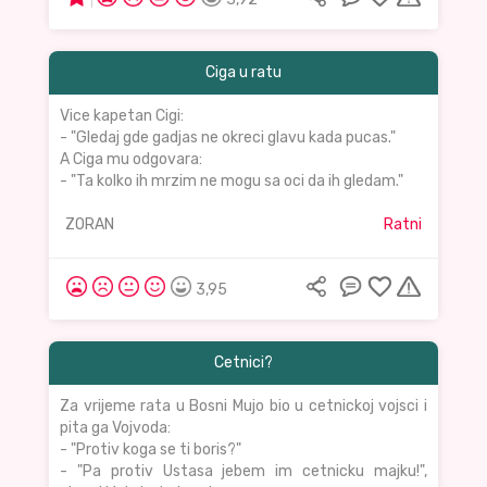
Ciga u ratu
Vice kapetan Cigi:
- "Gledaj gde gadjas ne okreci glavu kada pucas."
A Ciga mu odgovara:
- "Ta kolko ih mrzim ne mogu sa oci da ih gledam."
ZORAN
Ratni
3,95
Cetnici?
Za vrijeme rata u Bosni Mujo bio u cetnickoj vojsci i
pita ga Vojvoda:
- "Protiv koga se ti boris?"
- "Pa protiv Ustasa jebem im cetnicku majku!",