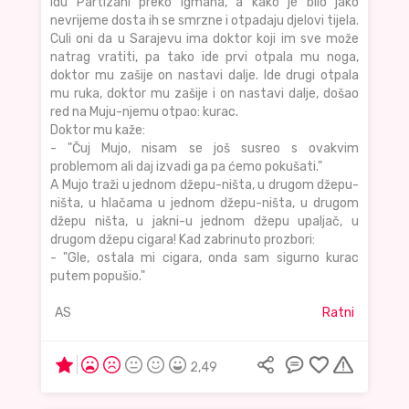
Idu Partizani preko Igmana, a kako je bilo jako
nevrijeme dosta ih se smrzne i otpadaju djelovi tijela.
Culi oni da u Sarajevu ima doktor koji im sve može
natrag vratiti, pa tako ide prvi otpala mu noga,
doktor mu zašije on nastavi dalje. Ide drugi otpala
mu ruka, doktor mu zašije i on nastavi dalje, došao
red na Muju-njemu otpao: kurac.
Doktor mu kaže:
- "Čuj Mujo, nisam se još susreo s ovakvim
problemom ali daj izvadi ga pa ćemo pokušati."
A Mujo traži u jednom džepu-ništa, u drugom džepu-
ništa, u hlačama u jednom džepu-ništa, u drugom
džepu ništa, u jakni-u jednom džepu upaljač, u
drugom džepu cigara! Kad zabrinuto prozbori:
- "Gle, ostala mi cigara, onda sam sigurno kurac
putem popušio."
AS
Ratni
2,49