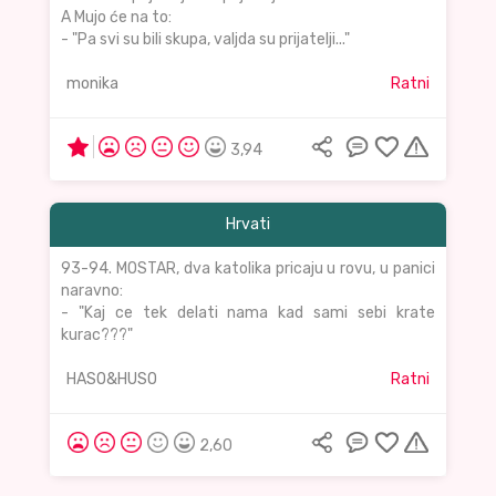
A Mujo će na to:
- "Pa svi su bili skupa, valjda su prijatelji..."
monika
Ratni
3,94
Hrvati
93-94. MOSTAR, dva katolika pricaju u rovu, u panici
naravno:
- "Kaj ce tek delati nama kad sami sebi krate
kurac???"
HASO&HUSO
Ratni
2,60