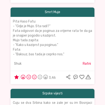
Smrt Muje
Pita Haso Fatu:
- "Gdje je Mujo. Sta radi?"
Fata odgovori da je poginuo za vrijeme rata te da ga
je snajper pogodio u kažiprst.
Mujo tada zapita:
- "Kako u kaziprst pa poginuo."
Fata:
- "Baksuz, bas tada je ceprko nos."
Shuk
Ratni
3,46
Srpske vijesti
Cuju se dva Srbina kako se zale jer su im Bosnjaci