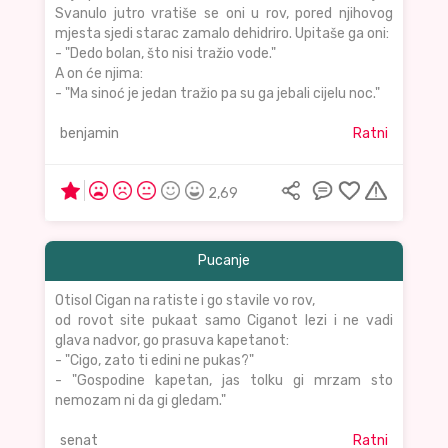
Svanulo jutro vratiše se oni u rov, pored njihovog
mjesta sjedi starac zamalo dehidriro. Upitaše ga oni:
- "Dedo bolan, što nisi tražio vode."
A on će njima:
- "Ma sinoć je jedan tražio pa su ga jebali cijelu noc."
benjamin
Ratni
2,69
Pucanje
Otisol Cigan na ratiste i go stavile vo rov,
od rovot site pukaat samo Ciganot lezi i ne vadi
glava nadvor, go prasuva kapetanot:
- "Cigo, zato ti edini ne pukas?"
- "Gospodine kapetan, jas tolku gi mrzam sto
nemozam ni da gi gledam."
senat
Ratni