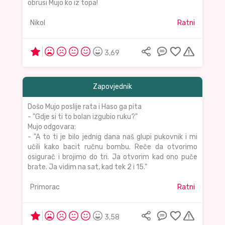
obrusi Mujo ko iz topa!
Nikol
Ratni
3,69
Zapovjednik
Došo Mujo poslije rata i Haso ga pita
- "Gdje si ti to bolan izgubio ruku?"
Mujo odgovara:
- "A to ti je bilo jednig dana naš glupi pukovnik i mi
učili kako bacit ručnu bombu. Reče da otvorimo
osigurač i brojimo do tri. Ja otvorim kad ono puče
brate. Ja vidim na sat, kad tek 2 i 15."
Primorac
Ratni
3,58