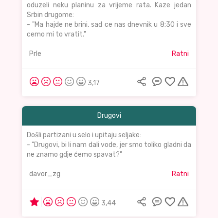
oduzeli neku planinu za vrijeme rata. Kaze jedan
Srbin drugome:
- "Ma hajde ne brini, sad ce nas dnevnik u 8:30 i sve
cemo mi to vratit."
Prle
Ratni
3,17
Drugovi
Došli partizani u selo i upitaju seljake:
- "Drugovi, bi li nam dali vode, jer smo toliko gladni da
ne znamo gdje ćemo spavat?"
davor_zg
Ratni
3,44