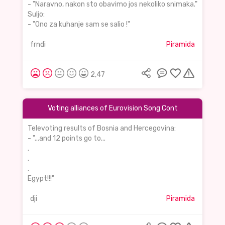
- "Naravno, nakon sto obavimo jos nekoliko snimaka."
Suljo:
- "Ono za kuhanje sam se salio !"
frndi
Piramida
2,47
Voting alliances of Eurovision Song Cont
Televoting results of Bosnia and Hercegovina:
- "...and 12 points go to...
.
.
.
Egypt!!!"
dji
Piramida