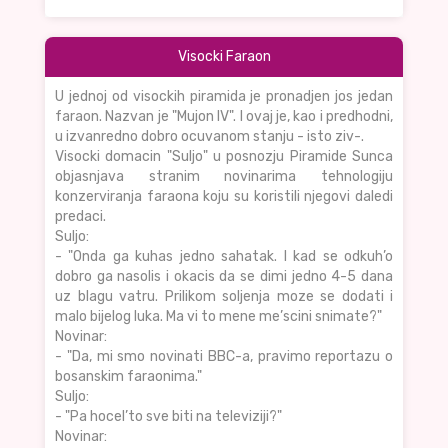
Visocki Faraon
U jednoj od visockih piramida je pronadjen jos jedan
faraon. Nazvan je "Mujon IV". I ovaj je, kao i predhodni,
u izvanredno dobro ocuvanom stanju - isto ziv-.
Visocki domacin "Suljo" u posnozju Piramide Sunca
objasnjava stranim novinarima tehnologiju
konzerviranja faraona koju su koristili njegovi daledi
predaci.
Suljo:
- "Onda ga kuhas jedno sahatak. I kad se odkuh’o
dobro ga nasolis i okacis da se dimi jedno 4-5 dana
uz blagu vatru. Prilikom soljenja moze se dodati i
malo bijelog luka. Ma vi to mene me’scini snimate?"
Novinar:
- "Da, mi smo novinati BBC-a, pravimo reportazu o
bosanskim faraonima."
Suljo:
- "Pa hocel’to sve biti na televiziji?"
Novinar: