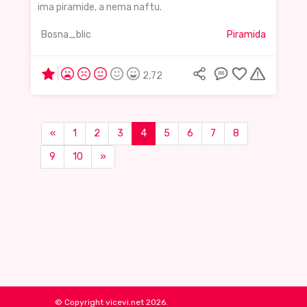
ima piramide, a nema naftu.
Bosna_blic
Piramida
2,72
«
1
2
3
4
5
6
7
8
9
10
»
© Copyright vicevi.net 2026.