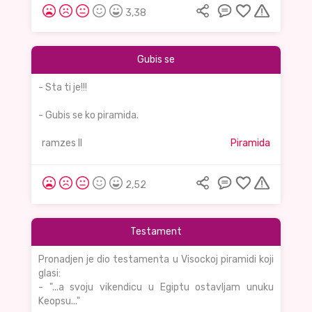
3,38
Gubis se
- Sta ti je!!!
- Gubis se ko piramida.
ramzes II
Piramida
2,52
Testament
Pronadjen je dio testamenta u Visockoj piramidi koji
glasi:
- "...a svoju vikendicu u Egiptu ostavljam unuku
Keopsu..."