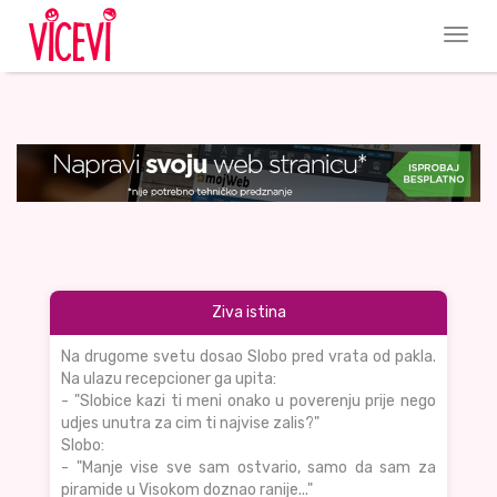
Ziva istina
Na drugome svetu dosao Slobo pred vrata od pakla.
Na ulazu recepcioner ga upita:
- "Slobice kazi ti meni onako u poverenju prije nego
udjes unutra za cim ti najvise zalis?"
Slobo:
- "Manje vise sve sam ostvario, samo da sam za
piramide u Visokom doznao ranije..."