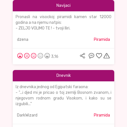
Navijaci
Pronasli na visockoj piramidi kamen star 12000
godina a na njemu natpis:
- ZELJO VOLIMO TE ! - tvoji Iliri.
dzena
Piramida
3,16
Dnevnik
Iz dnevnika jednog od Egipatski faraona:
- "...i djed mi je pricao o toj zemlji Bosnom zvanom, i
njegovom rodnom gradu Visokom, i kako su se
izgubili..."
DarkWizard
Piramida