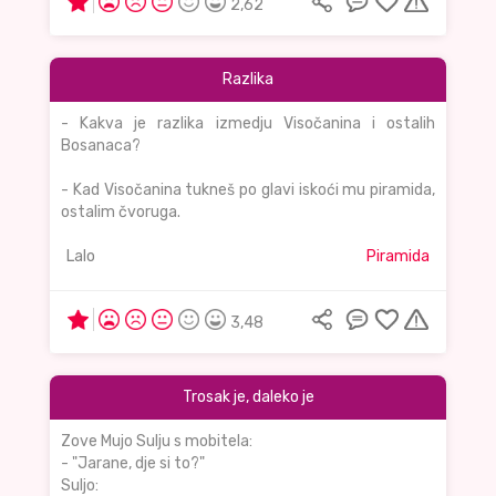
2,62
Razlika
- Kakva je razlika izmedju Visočanina i ostalih
Bosanaca?
- Kad Visočanina tukneš po glavi iskoći mu piramida,
ostalim čvoruga.
Lalo
Piramida
3,48
Trosak je, daleko je
Zove Mujo Sulju s mobitela:
- "Jarane, dje si to?"
Suljo: