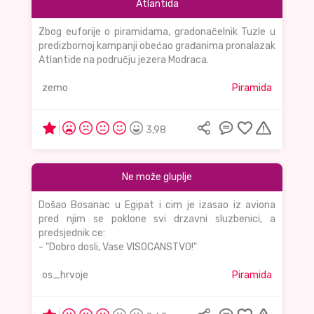
Atlantida
Zbog euforije o piramidama, gradonačelnik Tuzle u
predizbornoj kampanji obećao građanima pronalazak
Atlantide na području jezera Modraca.
zemo
Piramida
3,98
Ne može gluplje
Došao Bosanac u Egipat i cim je izasao iz aviona
pred njim se poklone svi drzavni sluzbenici, a
predsjednik ce:
- "Dobro dosli, Vase VISOCANSTVO!"
os_hrvoje
Piramida