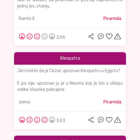
jednu jos, stariju.
Ramiz II
Piramida
2,96
Kleopatra
Jel mislite da je Cezar upoznao Kleopatru u Egiptu?
E pa nije, upoznao ju je u Neumu koji je bio u sklopu
velike Visočke pokrajine.
zemo
Piramida
3,93