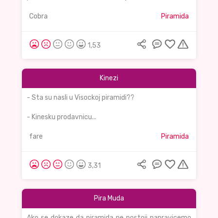
Cobra
Piramida
1,53
Kinezi
- Sta su nasli u Visockoj piramidi??
- Kinesku prodavnicu...
fare
Piramida
3,31
Pira Muda
Ako se dokaze da piramida ne postoji napravicemo