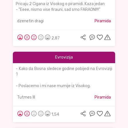
Pricaju 2 Cigana iz Visokog o piramidi. Kaza jedan:
- "Eeee, nismo vise firauni, sad smo FARAONI!!!"
dzenetin dragi
Piramida
2,87
Evrovizija
- Kako da Bosna sledece godine pobijedi na Evroviziji
?
- Poslacemo i mi nase mumije iz Visokog.
Tutmes III
Piramida
1,54