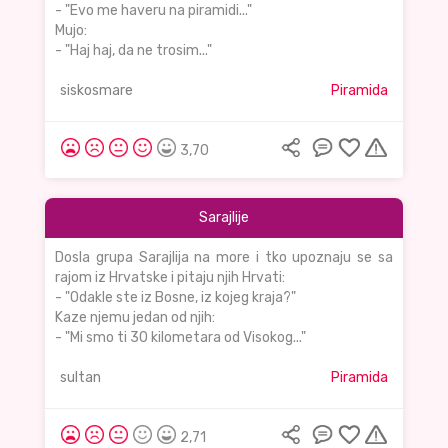
- "Evo me haveru na piramidi..."
Mujo:
- "Haj haj, da ne trosim..."
siskosmare
Piramida
3,70
Sarajlije
Dosla grupa Sarajlija na more i tko upoznaju se sa
rajom iz Hrvatske i pitaju njih Hrvati:
- "Odakle ste iz Bosne, iz kojeg kraja?"
Kaze njemu jedan od njih:
- "Mi smo ti 30 kilometara od Visokog..."
sultan
Piramida
2,71