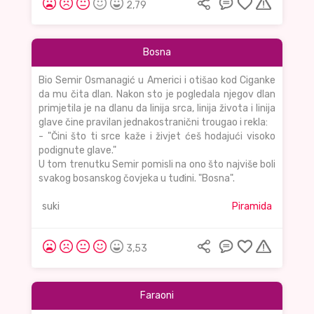
2,79
Bosna
Bio Semir Osmanagić u Americi i otišao kod Ciganke
da mu čita dlan. Nakon sto je pogledala njegov dlan
primjetila je na dlanu da linija srca, linija života i linija
glave čine pravilan jednakostranični trougao i rekla:
- "Čini što ti srce kaže i živjet ćeš hodajući visoko
podignute glave."
U tom trenutku Semir pomisli na ono što najviše boli
svakog bosanskog čovjeka u tuđini. "Bosna".
suki
Piramida
3,53
Faraoni