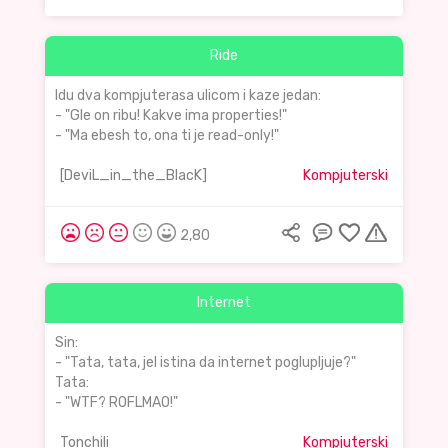
Ride
Idu dva kompjuterasa ulicom i kaze jedan:
- "Gle on ribu! Kakve ima properties!"
- "Ma ebesh to, ona ti je read-only!"
[DeviL_in_the_BlacK]
Kompjuterski
2,80
Internet
Sin:
- "Tata, tata, jel istina da internet poglupljuje?"
Tata:
- "WTF? ROFLMAO!"
Tonchili
Kompjuterski