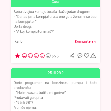
Cura
Šeću dvojica kompjuteraša i kaže jedan drugom:
- "Danas ja na kompjutoru, a ono gola žena mi se baci
na kompjutor."
Upita drugi:
- "A koji kompjutor imaš?"
karlo
Kompjuterski
3,95
95. ili 98.?
Dođe programer na benzinsku pumpu i kaže
prodavaču:
- "Molim vas, natočite mi gorivo!"
Prodavač ga upita:
- "95 ili 98"?
A on će njemu: