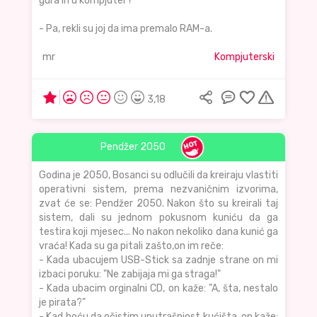
gura ih u kompjuter?
- Pa, rekli su joj da ima premalo RAM-a.
mr
Kompjuterski
3,18
Pendžer 2050
Godina je 2050, Bosanci su odlučili da kreiraju vlastiti
operativni sistem, prema nezvaničnim izvorima,
zvat će se: Pendžer 2050. Nakon što su kreirali taj
sistem, dali su jednom pokusnom kuniću da ga
testira koji mjesec... No nakon nekoliko dana kunić ga
vraća! Kada su ga pitali zašto,on im reče:
- Kada ubacujem USB-Stick sa zadnje strane on mi
izbaci poruku: "Ne zabijaja mi ga straga!"
- Kada ubacim orginalni CD, on kaže: "A, šta, nestalo
je pirata?"
- Kad hoću da očistim unutrašnjost kućišta, on kaže: