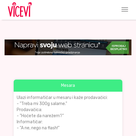
Mesara
Ulazi informatičar u mesaru i kaže prodavačici:
- "Treba mi 300g salame."
Prodavačica:
- "Hoćete da narežem?"
Informatičar:
- "A ne, nego na flash!"