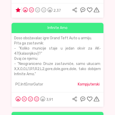
2,37
Infinite Amo
Doso obožavalac igre Grand Teft Auto u armiju.
Pita ga zastavnik:
- "Koliko municije staje u jedan okvir za AK-
47(kalasnjikov)?"
Ovaj će njemu:
- "Neograniceno Druze zastavniče, samo ukucam:
X,X,O,O,L1,R1,R2,L2,gore,dole,gore,dole, tako dobijem
Infinite Amo."
PC.IntErrorGator
Kompjuterski
3,91