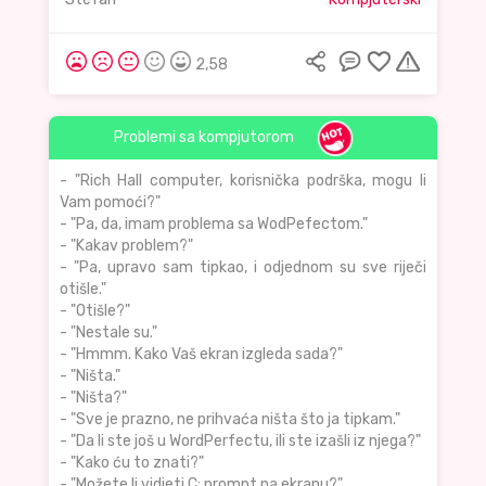
2,58
Problemi sa kompjutorom
- "Rich Hall computer, korisnička podrška, mogu li
Vam pomoći?"
- "Pa, da, imam problema sa WodPefectom."
- "Kakav problem?"
- "Pa, upravo sam tipkao, i odjednom su sve riječi
otišle."
- "Otišle?"
- "Nestale su."
- "Hmmm. Kako Vaš ekran izgleda sada?"
- "Ništa."
- "Ništa?"
- "Sve je prazno, ne prihvaća ništa što ja tipkam."
- "Da li ste još u WordPerfectu, ili ste izašli iz njega?"
- "Kako ću to znati?"
- "Možete li vidjeti C: prompt na ekranu?"