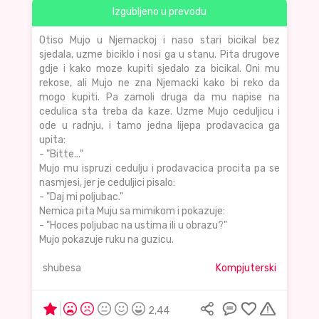
Izgubljeno u prevodu
Otiso Mujo u Njemackoj i naso stari bicikal bez
sjedala, uzme biciklo i nosi ga u stanu. Pita drugove
gdje i kako moze kupiti sjedalo za bicikal. Oni mu
rekose, ali Mujo ne zna Njemacki kako bi reko da
mogo kupiti. Pa zamoli druga da mu napise na
cedulica sta treba da kaze. Uzme Mujo ceduljicu i
ode u radnju, i tamo jedna lijepa prodavacica ga
upita:
- "Bitte..."
Mujo mu ispruzi cedulju i prodavacica procita pa se
nasmjesi, jer je ceduljici pisalo:
- "Daj mi poljubac."
Nemica pita Muju sa mimikom i pokazuje:
- "Hoces poljubac na ustima ili u obrazu?"
Mujo pokazuje ruku na guzicu.
shubesa
Kompjuterski
2,44