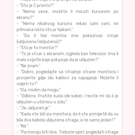
- "Što je C pronto?"
- "Nema veze, možete li micati kursorom po
ekranu?"
- "Nema nikakvog kursora: rekao sam vam, ne
prihvaća ništa što ja tipkam."
- "Da li Vaš monitor ima pokazivač struje
(uključeno/isključeno)?"
- "Što je to monitor?"
- "To je stvar s ekranom, izgleda kao televizor. Ima li
malo svijetlo koje pokazuje da je uključen?"
- "Ne znam."
- "Dobro, pogledajte sa stražnje strane monitora i
provjerite gdje idu kablovi za napajanje. Možete li
vidjeti to?"
- "Da, mislim da mogu."
- "Odlično. Pratite kuda ide kabel, i recite mi da li je
uključen u utičnicu u zidu."
- "Je, uključen je."
- "Kada ste bili iza monitora, da li ste primijetili da su
bila dva kabela uključena otraga, a ne samo jedan?"
- "Ne."
- "Pa moraju biti dva. Trebate opet pogledati otraga