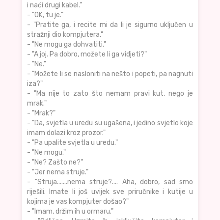
i naći drugi kabel."
- "OK, tu je."
- "Pratite ga, i recite mi da li je sigurno uključen u
stražnji dio kompjutera."
- "Ne mogu ga dohvatiti."
- "A joj. Pa dobro, možete li ga vidjeti?"
- "Ne."
- "Možete li se nasloniti na nešto i popeti, pa nagnuti
iza?"
- "Ma nije to zato što nemam pravi kut, nego je
mrak."
- "Mrak?"
- "Da, svjetla u uredu su ugašena, i jedino svjetlo koje
imam dolazi kroz prozor."
- "Pa upalite svjetla u uredu."
- "Ne mogu."
- "Ne? Zašto ne?"
- "Jer nema struje."
- "Struja.......nema struje?.... Aha, dobro, sad smo
riješili. Imate li još uvijek sve priručnike i kutije u
kojima je vas kompjuter došao?"
- "Imam, držim ih u ormaru."