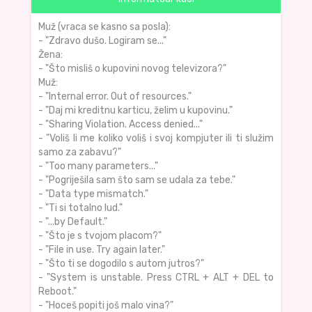
Muž (vraca se kasno sa posla):
- "Zdravo dušo. Logiram se..."
Žena:
- "Što misliš o kupovini novog televizora?"
Muž:
- "Internal error. Out of resources."
- "Daj mi kreditnu karticu, želim u kupovinu."
- "Sharing Violation. Access denied..."
- "Voliš li me koliko voliš i svoj kompjuter ili ti služim
samo za zabavu?"
- "Too many parameters..."
- "Pogriješila sam što sam se udala za tebe."
- "Data type mismatch."
- "Ti si totalno lud."
- "...by Default."
- "Što je s tvojom placom?"
- "File in use. Try again later."
- "Što ti se dogodilo s autom jutros?"
- "System is unstable. Press CTRL + ALT + DEL to
Reboot."
- "Hoceš popiti još malo vina?"