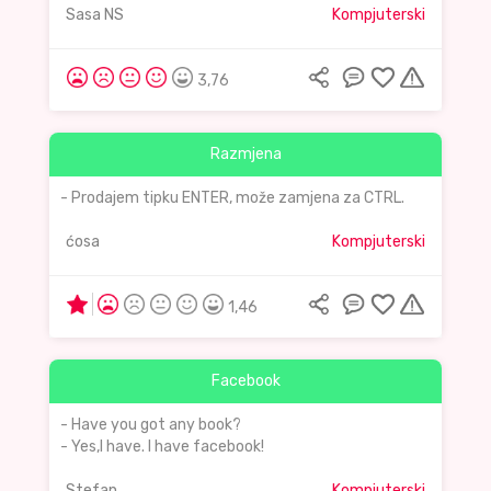
Sasa NS
Kompjuterski
3,76
Razmjena
- Prodajem tipku ENTER, može zamjena za CTRL.
ćosa
Kompjuterski
1,46
Facebook
- Have you got any book?
- Yes,I have. I have facebook!
Stefan
Kompjuterski