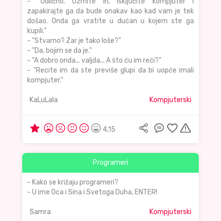
- "Odlično. Uzmite ih, isključite kompjuter i
zapakirajte ga da bude onakav kao kad vam je tek
došao. Onda ga vratite u dućan u kojem ste ga
kupili."
- "Stvarno? Zar je tako loše?"
- "Da, bojim se da je."
- "A dobro onda... valjda... A što ću im reći?"
- "Recite im da ste previše glupi da bi uopće imali
kompjuter."
KaLuLala
Kompjuterski
4,15
Programeri
- Kako se križaju programeri?
- U ime Oca i Sina i Svetoga Duha, ENTER!
Samra
Kompjuterski