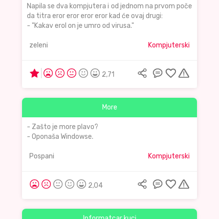
Napila se dva kompjutera i od jednom na prvom poče
da titra eror eror eror eror kad će ovaj drugi:
- "Kakav erol on je umro od virusa."
zeleni
Kompjuterski
2,71
More
- Zašto je more plavo?
- Oponaša Windowse.
Pospani
Kompjuterski
2,04
Informatcar kuci