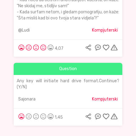
"Ne skidaj me, stidljiv sam!"
- Kada surfam netom, i gledam pornografiju, on kaže:
"Šta misliš kad bi ovo tvoja stara vidjela?!"
@Ludi
Kompjuterski
4,07
Question
Any key will initiate hard drive format.Continue?
(Y/N)
Sajonara
Kompjuterski
1,45