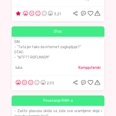
3,21
Otac
SIN:
- "Tata jer tako da internet zaglupljuje?"
OTAC:
- "WTF?? ROFLMAO!!!"
luka
Kompjuterski
2,93
Povećanje RAM-a
- Zašto plavuša skida sa zida sve uramljene skije i