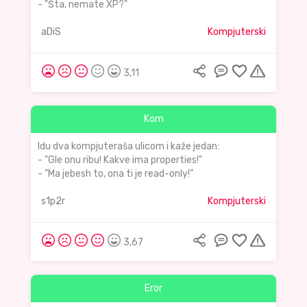
- "Šta, nemate XP?"
aDiS
Kompjuterski
3,11
Kom
Idu dva kompjuteraša ulicom i kaže jedan:
- "Gle onu ribu! Kakve ima properties!"
- "Ma jebesh to, ona ti je read-only!"
s1p2r
Kompjuterski
3,67
Eror