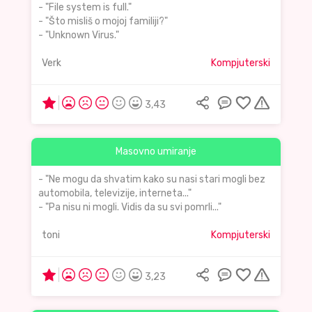
- "File system is full."
- "Što misliš o mojoj familiji?"
- "Unknown Virus."
Verk
Kompjuterski
3,43
Masovno umiranje
- "Ne mogu da shvatim kako su nasi stari mogli bez
automobila, televizije, interneta..."
- "Pa nisu ni mogli. Vidis da su svi pomrli..."
toni
Kompjuterski
3,23