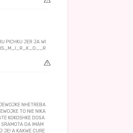
U PICHKU JER JA WI
TPIS_M_I_R_K_O__R
DJEWOJKE NHETREBA
JEWOJKE TO NIE NIKA
STE KOKOSHKE DOSA
O SRAMOTA DA IMAM
J JE! A KAKWE CURE