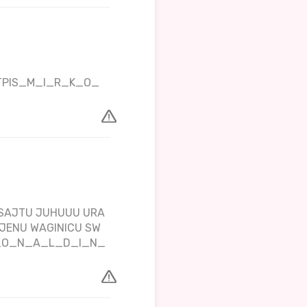
_POTPIS_M_I_R_K_O_
M SAJTU JUHUUU URA
NJENU WAGINICU SW
R_O_N_A_L_D_I_N_