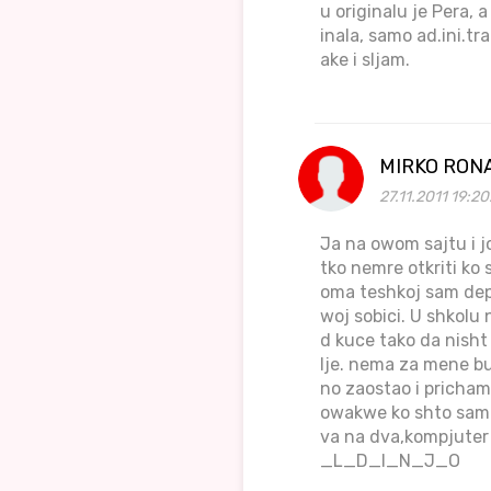
u originalu je Pera, 
inala, samo ad.ini.tr
ake i sljam.
MIRKO RON
27.11.2011 19:20
Ja na owom sajtu i j
tko nemre otkriti ko
oma teshkoj sam depr
woj sobici. U shkolu
d kuce tako da nisht
lje. nema za mene b
no zaostao i pricham
owakwe ko shto sam j
va na dva,kompjute
_L_D_I_N_J_O