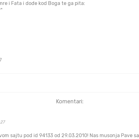
e i Fata i dođe kod Boga te ga pita:
?"
7
Komentari:
:27
 ovom sajtu pod id 94133 od 29.03.2010! Nas musonja Pave s