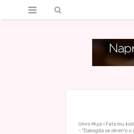
Umro Mujo i Fata mu kod
- "Dabogda se okren'o u g