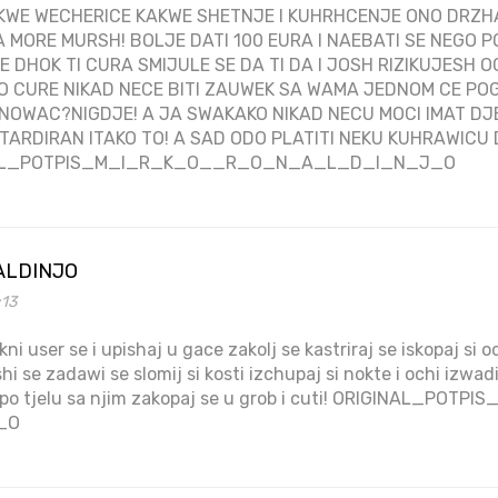
KWE WECHERICE KAKWE SHETNJE I KUHRHCENJE ONO DRZH
MORE MURSH! BOLJE DATI 100 EURA I NAEBATI SE NEGO P
SE DHOK TI CURA SMIJULE SE DA TI DA I JOSH RIZIKUJESH OCE
O CURE NIKAD NECE BITI ZAUWEK SA WAMA JEDNOM CE PO
 NOWAC?NIGDJE! A JA SWAKAKO NIKAD NECU MOCI IMAT D
TARDIRAN ITAKO TO! A SAD ODO PLATITI NEKU KUHRAWICU
INAL_POTPIS_M_I_R_K_O__R_O_N_A_L_D_I_N_J_O
ALDINJO
:13
ni user se i upishaj u gace zakolj se kastriraj se iskopaj si o
shi se zadawi se slomij si kosti izchupaj si nokte i ochi izwad
di po tjelu sa njim zakopaj se u grob i cuti! ORIGINAL_P
_O