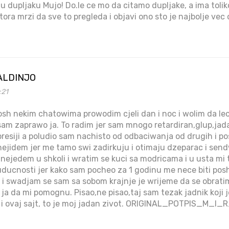
a u dupljaku Mujo! Do.le ce mo da citamo dupljake, a ima tolik
atora mrzi da sve to pregleda i objavi ono sto je najbolje vec
ALDINJO
:21
osh nekim chatowima prowodim cjeli dan i noc i wolim da le
 sam zaprawo ja. To radim jer sam mnogo retardiran,glup,ja
esiji a poludio sam nachisto od odbaciwanja od drugih i po
 nejidem jer me tamo swi zadirkuju i otimaju dzeparac i sen
 nejedem u shkoli i wratim se kuci sa modricama i u usta mi
uducnosti jer kako sam pocheo za 1 godinu me nece biti po
 i swadjam se sam sa sobom krajnje je wrijeme da se obrati
a da mi pomognu. Pisao,ne pisao,taj sam tezak jadnik koji j
r i ovaj sajt, to je moj jadan zivot. ORIGINAL_POTPIS_