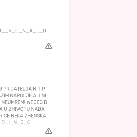
_K_O__R_O_N_A_L_D
 PRIJATELJA NIT P
AZIM NAPOLJE ALI NI
 NEUMREM! WECEG D
WA U ZHIWOTU NADA
IR CE NEKA ZHENSKA
L_D_I_N_J_O