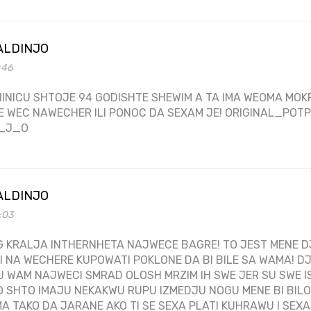
ALDINJO
:46
INICU SHTOJE 94 GODISHTE SHEWIM A TA IMA WEOMA MOKR
E WEC NAWECHER ILI PONOC DA SEXAM JE! ORIGINAL_PO
_J_O
ALDINJO
4:03
 KRALJA INTHERNHETA NAJWECE BAGRE! TO JEST MENE 
ITI NA WECHERE KUPOWATI POKLONE DA BI BILE SA WAMA! D
 WAM NAJWECI SMRAD OLOSH MRZIM IH SWE JER SU SWE I
O SHTO IMAJU NEKAKWU RUPU IZMEDJU NOGU MENE BI BIL
 TAKO DA JARANE AKO TI SE SEXA PLATI KUHRAWU I SEXA