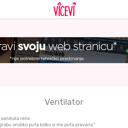
Ventilator
 sanduka reče:
robu onoliko puta kolko si me puta prevario."