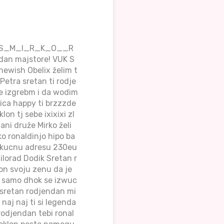
TPIS_M_I_R_K_O__R
dan majstore! VUK S
hewish Obelix želim t
Petra sretan ti rodje
e izgrebm i da wodim
tica happy ti brzzzde
on tj sebe ixixixi zl
ani druže Mirko želi
o ronaldinjo hipo ba
 kucnu adresu 230eu
ilorad Dodik Sretan r
on svoju zenu da je
e samo dhok se izwuc
 sretan rodjendan mi
naj naj ti si legenda
 rodjendan tebi ronal