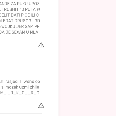
ANJE ZA RUKU UPOZ
OTROSHIT 10 PUTA W
LIT DATI PICE ILI C
GLEDAT DRUGOG I GD
JEWOJKU JER SAM PR
 DA JE SEXAM U MLA
chi rasjeci si wene ob
i si mozak uzmi zhile
OTPIS_M_I_R_K_O__R_O