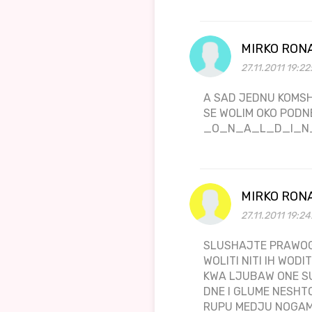
MIRKO RON
27.11.2011 19:22
A SAD JEDNU KOMSH
SE WOLIM OKO PODN
_O_N_A_L_D_I_N
MIRKO RON
27.11.2011 19:2
SLUSHAJTE PRAWOG
WOLITI NITI IH WOD
KWA LJUBAW ONE SU
DNE I GLUME NESHT
RUPU MEDJU NOGAMA