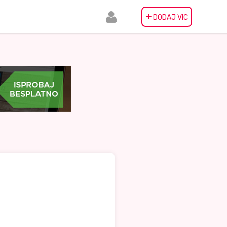
+
DODAJ VIC