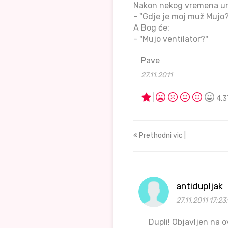
Nakon nekog vremena umr
- "Gdje je moj muž Mujo
A Bog će:
- "Mujo ventilator?"
Pave
27.11.2011
4,3
Prethodni vic |
antidupljak
27.11.2011 17:23
Dupli! Objavljen na