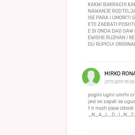
KAKWI BAKRACHI KA
NAWANJE RODTELJA 
ISE PARA I UMORITI 
ETE ZAEBATI POSHT
E SI ONDA DAO SAW
EWISHE RUZHAN I RE
DU RUPICU! ORIG
MIRKO RON
27.11.2011 19:25
pogini ugini umrhi crk
jesi se zapali se ugu
t ir nozh pase izbo
_N_A_L_D_I_N_J