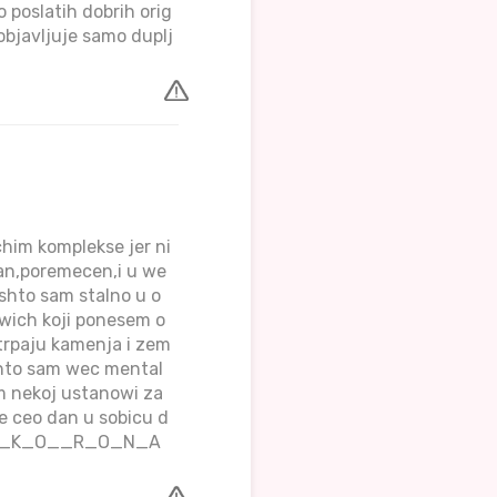
o poslatih dobrih orig
 objavljuje samo duplj
chim komplekse jer ni
dan,poremecen,i u we
shto sam stalno u o
dwich koji ponesem o
 trpaju kamenja i zem
shto sam wec mental
m nekoj ustanowi za
e ceo dan u sobicu d
M_I_R_K_O__R_O_N_A