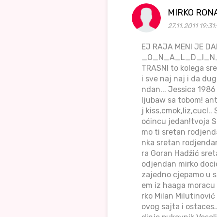
MIRKO RON
27.11.2011 19:31
EJ RAJA MENI JE D
_O_N_A_L_D_I_N_J_O 
TRASNI to kolega sre
i sve naj naj i da du
ndan... Jessica 198
ljubaw sa tobom! anti
j kiss,cmok,liz,cucl.
oćincu jedan!tvoja S
mo ti sretan rodjend
nka sretan rodjend
ra Goran Hadžić sret
odjendan mirko docic
zajedno cjepamo u sl
em iz haaga moracu i
rko Milan Milutinović
ovog sajta i ostaces.