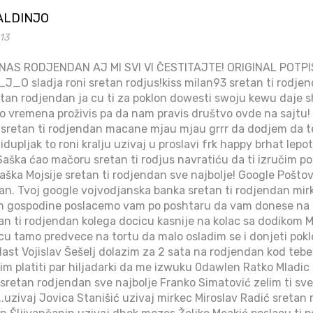
ALDINJO
:13
ANAS RODJENDAN AJ MI SVI VI ČESTITAJTE! ORIGINAL PO
sladja roni sretan rodjus!kiss milan93 sretan ti rodjen
tan rodjendan ja cu ti za poklon dowesti swoju kewu daje s
go vremena proživis pa da nam pravis društvo ovde na sajtu! 
6 sretan ti rodjendan macane mjau mjau grrr da dodjem da t
dupljak to roni kralju uzivaj u proslavi frk happy brhat lepo
. Saška ćao mačoru sretan ti rodjus navratiću da ti izručim pokl
aška Mojsije sretan ti rodjendan sve najbolje! Google Poštov
an. Tvoj google vojvodjanska banka sretan ti rodjendan mirk
an gospodine poslacemo vam po poshtaru da vam donese na
an ti rodjendan kolega docicu kasnije na kolac sa dodikom M
u tamo predvece na tortu da malo osladim se i donjeti pokl
ast Vojislav Šešelj dolazim za 2 sata na rodjendan kod teb
m platiti par hiljadarki da me izwuku 0dawlen Ratko Mladic
 sretan rodjendan sve najbolje Franko Simatović zelim ti sve 
..uzivaj Jovica Stanišić uzivaj mirkec Miroslav Radić sretan