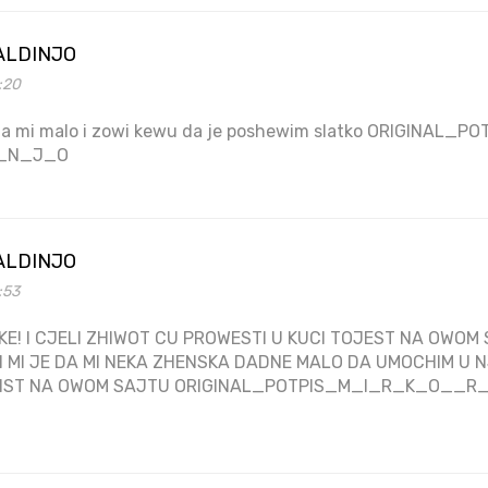
ALDINJO
8:20
a mi malo i zowi kewu da je poshewim slatko ORIGINAL
_N_J_O
ALDINJO
:53
KE! I CJELI ZHIWOT CU PROWESTI U KUCI TOJEST NA OWO
 MI JE DA MI NEKA ZHENSKA DADNE MALO DA UMOCHIM U 
WIST NA OWOM SAJTU ORIGINAL_POTPIS_M_I_R_K_O__