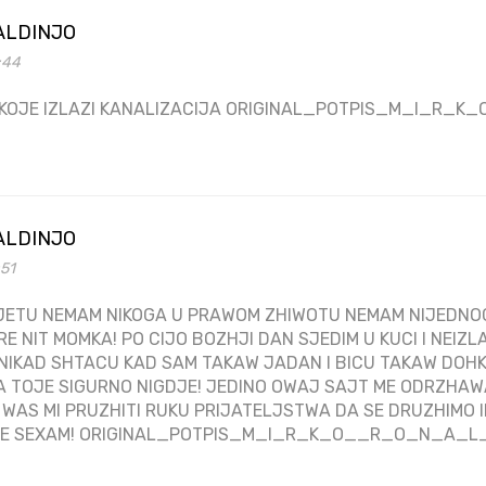
ALDINJO
5:44
Z KOJE IZLAZI KANALIZACIJA ORIGINAL_POTPIS_M_I_R
ALDINJO
:51
ETU NEMAM NIKOGA U PRAWOM ZHIWOTU NEMAM NIJEDNOG
RE NIT MOMKA! PO CIJO BOZHJI DAN SJEDIM U KUCI I NEIZL
IKAD SHTACU KAD SAM TAKAW JADAN I BICU TAKAW DOHK
A TOJE SIGURNO NIGDJE! JEDINO OWAJ SAJT ME ODRZHA
D WAS MI PRUZHITI RUKU PRIJATELJSTWA DA SE DRUZHIMO 
AJE SEXAM! ORIGINAL_POTPIS_M_I_R_K_O__R_O_N_A_