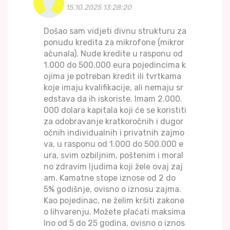
15.10.2025 13:28:20
Došao sam vidjeti divnu strukturu za
ponudu kredita za mikrofone (mikror
ačunala). Nude kredite u rasponu od
1.000 do 500.000 eura pojedincima k
ojima je potreban kredit ili tvrtkama
koje imaju kvalifikacije, ali nemaju sr
edstava da ih iskoriste. Imam 2.000.
000 dolara kapitala koji će se koristiti
za odobravanje kratkoročnih i dugor
očnih individualnih i privatnih zajmo
va, u rasponu od 1.000 do 500.000 e
ura, svim ozbiljnim, poštenim i moral
no zdravim ljudima koji žele ovaj zaj
am. Kamatne stope iznose od 2 do
5% godišnje, ovisno o iznosu zajma.
Kao pojedinac, ne želim kršiti zakone
o lihvarenju. Možete plaćati maksima
lno od 5 do 25 godina, ovisno o iznos