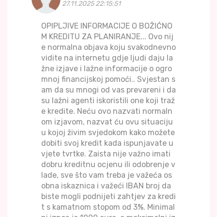
27.11.2025 22:15:51
OPIPLJIVE INFORMACIJE O BOŽIĆNO
M KREDITU ZA PLANIRANJE... Ovo nij
e normalna objava koju svakodnevno
vidite na internetu gdje ljudi daju la
žne izjave i lažne informacije o ogro
mnoj financijskoj pomoći.. Svjestan s
am da su mnogi od vas prevareni i da
su lažni agenti iskoristili one koji traž
e kredite. Neću ovo nazvati normaln
om izjavom, nazvat ću ovu situaciju
u kojoj živim svjedokom kako možete
dobiti svoj kredit kada ispunjavate u
vjete tvrtke. Zaista nije važno imati
dobru kreditnu ocjenu ili odobrenje v
lade, sve što vam treba je važeća os
obna iskaznica i važeći IBAN broj da
biste mogli podnijeti zahtjev za kredi
t s kamatnom stopom od 3%. Minimal