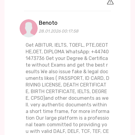
Benoto
28.01.2026 00:17:58
Get ABITUR, IELTS, TOEFL, PTE,GEOT
HE,OET, DIPLOMA WhatsApp: +44740
1473736 Get your Degree & Certifica
te without Exams and get the best r
esults We also issue fake & legal doc
uments likes ( PASSPORT, ID CARD, D
RIVING LICENSE, DEATH CERTIFICAT
E, BIRTH CERTIFICATE, IELTS, DEGRE
E, CPSO)and other documents as we
ll. very authentic documents within
a short time frame, for more informa
tion Our large platform is a professio
nal team committed to providing yo
u with valid DALF, DELF, TCF, TEF, CE