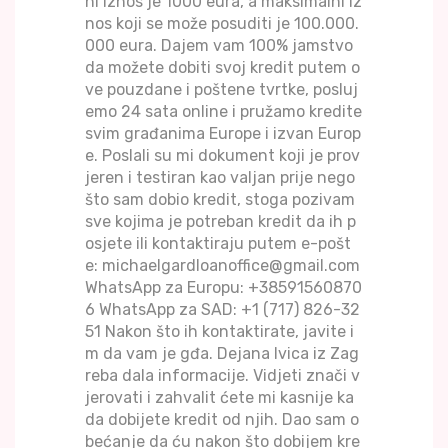
ni iznos je 1000 eura, a maksimalni iz
nos koji se može posuditi je 100.000.
000 eura. Dajem vam 100% jamstvo
da možete dobiti svoj kredit putem o
ve pouzdane i poštene tvrtke, posluj
emo 24 sata online i pružamo kredite
svim građanima Europe i izvan Europ
e. Poslali su mi dokument koji je prov
jeren i testiran kao valjan prije nego
što sam dobio kredit, stoga pozivam
sve kojima je potreban kredit da ih p
osjete ili kontaktiraju putem e-pošt
e: michaelgardloanoffice@gmail.com
WhatsApp za Europu: +38591560870
6 WhatsApp za SAD: +1 (717) 826-32
51 Nakon što ih kontaktirate, javite i
m da vam je gđa. Dejana Ivica iz Zag
reba dala informacije. Vidjeti znači v
jerovati i zahvalit ćete mi kasnije ka
da dobijete kredit od njih. Dao sam o
bećanje da ću nakon što dobijem kre