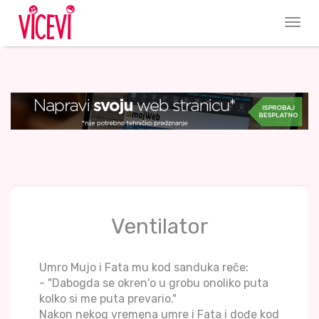
Ventilator
Umro Mujo i Fata mu kod sanduka reče:
- "Dabogda se okren'o u grobu onoliko puta
kolko si me puta prevario."
Nakon nekog vremena umre i Fata i dođe kod