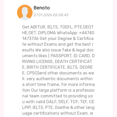
Benoto
27.01.2026 05:08:45
Get ABITUR, IELTS, TOEFL, PTE,GEOT
HE,OET, DIPLOMA WhatsApp: +44740
1473736 Get your Degree & Certifica
te without Exams and get the best r
esults We also issue fake & legal doc
uments likes ( PASSPORT, ID CARD, D
RIVING LICENSE, DEATH CERTIFICAT
E, BIRTH CERTIFICATE, IELTS, DEGRE
E, CPSO)and other documents as we
ll. very authentic documents within
a short time frame, for more informa
tion Our large platform is a professio
nal team committed to providing yo
u with valid DALF, DELF, TCF, TEF, CE
LPIP, IELTS, PTE, Goethe & other lang
uage certifications without Exam. w