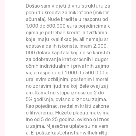
Došao sam vidjeti divnu strukturu za
ponudu kredita za mikrofone (mikror
ačunala). Nude kredite u rasponu od
1.000 do 500.000 eura pojedincima k
ojima je potreban kredit ili tvrtkama
koje imaju kvalifikacije, ali nemaju sr
edstava da ih iskoriste. Imam 2.000.
000 dolara kapitala koji će se koristiti
za odobravanje kratkoročnih i dugor
očnih individualnih i privatnih zajmo
va, u rasponu od 1.000 do 500.000 e
ura, svim ozbiljnim, poštenim i moral
no zdravim ljudima koji žele ovaj zaj
am. Kamatne stope iznose od 2 do
5% godišnje, ovisno o iznosu zajma.
Kao pojedinac, ne želim kršiti zakone
o lihvarenju. Možete plaćati maksima
lno od 5 do 25 godina, ovisno o iznos
u zajma. Mjesečne uplate su na vam
a. E-pošta: kast.christianwilhelm@g