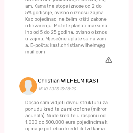
am. Kamatne stope iznose od 2 do
5% godišnje, ovisno o iznosu zajma.
Kao pojedinac, ne želim kršiti zakone
o lihvarenju. Možete plaćati maksima
lno od 5 do 25 godina, ovisno o iznos
u zajma. Mjesečne uplate su na vam
a. E-pošta: kast.christianwilhelm@g
mail.com
Christian WILHELM KAST
15.10.2025 13:28:20
Došao sam vidjeti divnu strukturu za
ponudu kredita za mikrofone (mikror
ačunala). Nude kredite u rasponu od
1.000 do 500.000 eura pojedincima k
ojima je potreban kredit ili tvrtkama