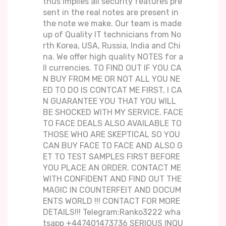
thus implies all security features pre
sent in the real notes are present in
the note we make. Our team is made
up of Quality IT technicians from No
rth Korea, USA, Russia, India and Chi
na. We offer high quality NOTES for a
ll currencies. TO FIND OUT IF YOU CA
N BUY FROM ME OR NOT ALL YOU NE
ED TO DO IS CONTCAT ME FIRST, I CA
N GUARANTEE YOU THAT YOU WILL
BE SHOCKED WITH MY SERVICE. FACE
TO FACE DEALS ALSO AVAILABLE TO
THOSE WHO ARE SKEPTICAL SO YOU
CAN BUY FACE TO FACE AND ALSO G
ET TO TEST SAMPLES FIRST BEFORE
YOU PLACE AN ORDER. CONTACT ME
WITH CONFIDENT AND FIND OUT THE
MAGIC IN COUNTERFEIT AND DOCUM
ENTS WORLD !!! CONTACT FOR MORE
DETAILS!!! Telegram:Ranko3222 wha
tsapp +447401473736 SERIOUS INQU