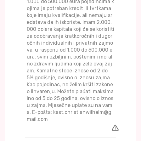
1.000 do 500.000 eura pojedincima k
ojima je potreban kredit ili tvrtkama
koje imaju kvalifikacije, ali nemaju sr
edstava da ih iskoriste. Imam 2.000.
000 dolara kapitala koji će se koristiti
za odobravanje kratkoročnih i dugor
očnih individualnih i privatnih zajmo
va, u rasponu od 1.000 do 500.000 e
ura, svim ozbiljnim, poštenim i moral
no zdravim ljudima koji žele ovaj zaj
am. Kamatne stope iznose od 2 do
5% godišnje, ovisno o iznosu zajma.
Kao pojedinac, ne želim kršiti zakone
o lihvarenju. Možete plaćati maksima
lno od 5 do 25 godina, ovisno o iznos
u zajma. Mjesečne uplate su na vam
a. E-pošta: kast.christianwilhelm@g
mail.com