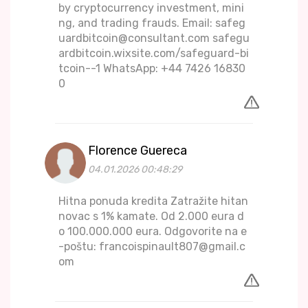
by cryptocurrency investment, mini
ng, and trading frauds. Email: safeg
uardbitcoin@consultant.com safegu
ardbitcoin.wixsite.com/safeguard-bi
tcoin--1 WhatsApp: +44 7426 16830
0
Florence Guereca
04.01.2026 00:48:29
Hitna ponuda kredita Zatražite hitan
novac s 1% kamate. Od 2.000 eura d
o 100.000.000 eura. Odgovorite na e
-poštu: francoispinault807@gmail.c
om