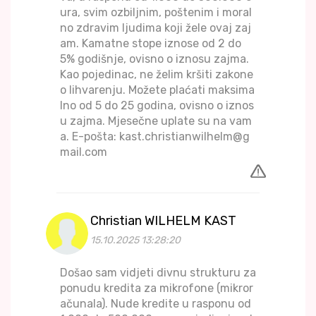
ura, svim ozbiljnim, poštenim i moral
no zdravim ljudima koji žele ovaj zaj
am. Kamatne stope iznose od 2 do
5% godišnje, ovisno o iznosu zajma.
Kao pojedinac, ne želim kršiti zakone
o lihvarenju. Možete plaćati maksima
lno od 5 do 25 godina, ovisno o iznos
u zajma. Mjesečne uplate su na vam
a. E-pošta: kast.christianwilhelm@g
mail.com
Christian WILHELM KAST
15.10.2025 13:28:20
Došao sam vidjeti divnu strukturu za
ponudu kredita za mikrofone (mikror
ačunala). Nude kredite u rasponu od