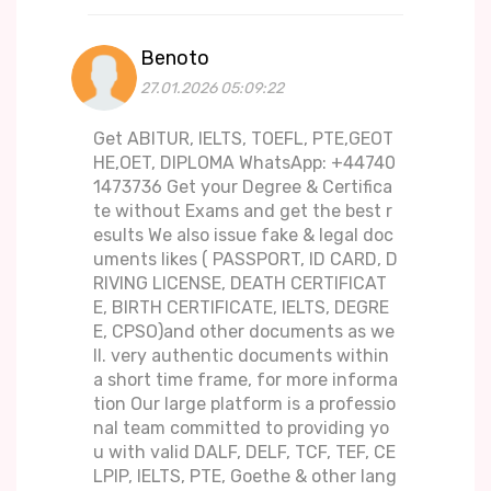
Benoto
27.01.2026 05:09:22
Get ABITUR, IELTS, TOEFL, PTE,GEOT
HE,OET, DIPLOMA WhatsApp: +44740
1473736 Get your Degree & Certifica
te without Exams and get the best r
esults We also issue fake & legal doc
uments likes ( PASSPORT, ID CARD, D
RIVING LICENSE, DEATH CERTIFICAT
E, BIRTH CERTIFICATE, IELTS, DEGRE
E, CPSO)and other documents as we
ll. very authentic documents within
a short time frame, for more informa
tion Our large platform is a professio
nal team committed to providing yo
u with valid DALF, DELF, TCF, TEF, CE
LPIP, IELTS, PTE, Goethe & other lang