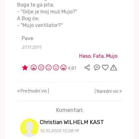
Boga te ga pita:
- "Gdje je moj muž Mujo?"
A Bog će:
- "Mujo ventilator?"
Pave
27.11.2011
Haso, Fata, Mujo
4,81
Prethodni vic |
| Naredni vic
Komentari:
Christian WILHELM KAST
15.10.2025 13:28:19