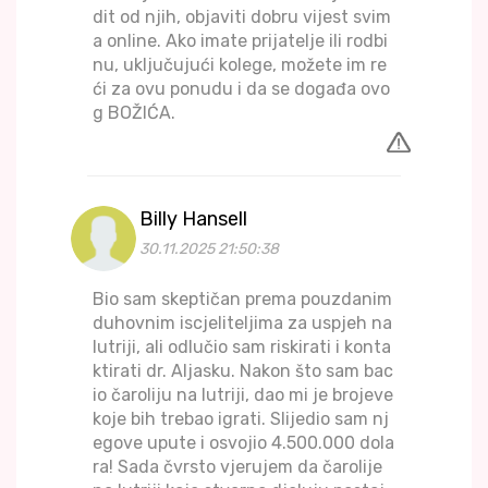
dit od njih, objaviti dobru vijest svim
a online. Ako imate prijatelje ili rodbi
nu, uključujući kolege, možete im re
ći za ovu ponudu i da se događa ovo
g BOŽIĆA.
Billy Hansell
30.11.2025 21:50:38
Bio sam skeptičan prema pouzdanim
duhovnim iscjeliteljima za uspjeh na
lutriji, ali odlučio sam riskirati i konta
ktirati dr. Aljasku. Nakon što sam bac
io čaroliju na lutriji, dao mi je brojeve
koje bih trebao igrati. Slijedio sam nj
egove upute i osvojio 4.500.000 dola
ra! Sada čvrsto vjerujem da čarolije