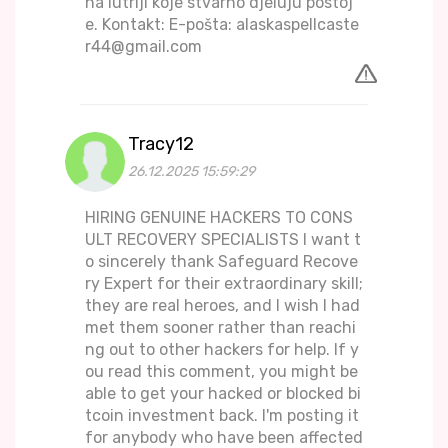
na lutriji koje stvarno djeluju postoj
e. Kontakt: E-pošta: alaskaspellcaste
r44@gmail.com
Tracy12
26.12.2025 15:59:29
HIRING GENUINE HACKERS TO CONS
ULT RECOVERY SPECIALISTS I want t
o sincerely thank Safeguard Recove
ry Expert for their extraordinary skill;
they are real heroes, and I wish I had
met them sooner rather than reachi
ng out to other hackers for help. If y
ou read this comment, you might be
able to get your hacked or blocked bi
tcoin investment back. I'm posting it
for anybody who have been affected