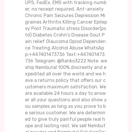
UPS, FedEx, EMS with tracking numb
er, no receipt required. Ant-anxiety
Chronic Pain Seizures Depression Mi
graines Arthritis Killing Cancer Epilep
sy Post Traumatic stress Disorder(ps
td) Diabetes Crohn's Disease Gout P
ain relief Glaucoma Opiod Dependen
ce Treating Alcohol Abuse WhatsAp
p:+447401473736 Text:+447401473
736 Telegram: @Ranko3222 Note: we
ship Nembutal 100% discreetly and e
xpedited all over the world and we h
ave a returns policy that offers our c
ustomers maximum satisfaction. We
are available 24 hours a day to answ
er all your questions and also show y
ou samples as long as you prove to b
e serious customer. We are determin
ed to give truly painful people real h
ope and lasting rest. We sell Nembut