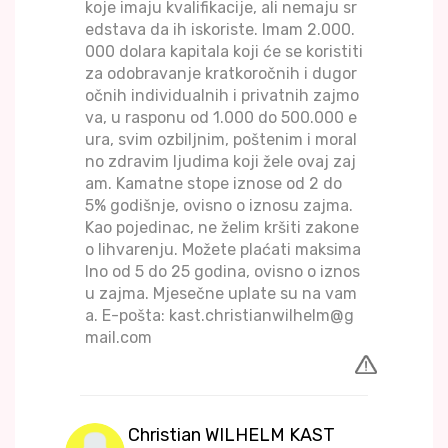
koje imaju kvalifikacije, ali nemaju sr
edstava da ih iskoriste. Imam 2.000.
000 dolara kapitala koji će se koristiti
za odobravanje kratkoročnih i dugor
očnih individualnih i privatnih zajmo
va, u rasponu od 1.000 do 500.000 e
ura, svim ozbiljnim, poštenim i moral
no zdravim ljudima koji žele ovaj zaj
am. Kamatne stope iznose od 2 do
5% godišnje, ovisno o iznosu zajma.
Kao pojedinac, ne želim kršiti zakone
o lihvarenju. Možete plaćati maksima
lno od 5 do 25 godina, ovisno o iznos
u zajma. Mjesečne uplate su na vam
a. E-pošta: kast.christianwilhelm@g
mail.com
Christian WILHELM KAST