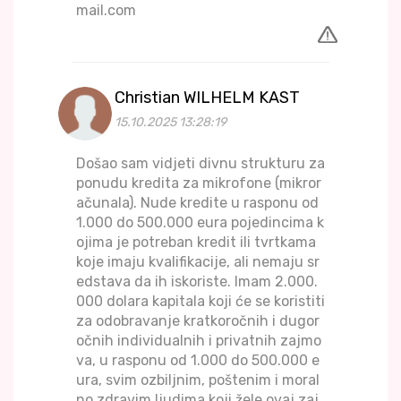
mail.com
Christian WILHELM KAST
15.10.2025 13:28:19
Došao sam vidjeti divnu strukturu za
ponudu kredita za mikrofone (mikror
ačunala). Nude kredite u rasponu od
1.000 do 500.000 eura pojedincima k
ojima je potreban kredit ili tvrtkama
koje imaju kvalifikacije, ali nemaju sr
edstava da ih iskoriste. Imam 2.000.
000 dolara kapitala koji će se koristiti
za odobravanje kratkoročnih i dugor
očnih individualnih i privatnih zajmo
va, u rasponu od 1.000 do 500.000 e
ura, svim ozbiljnim, poštenim i moral
no zdravim ljudima koji žele ovaj zaj