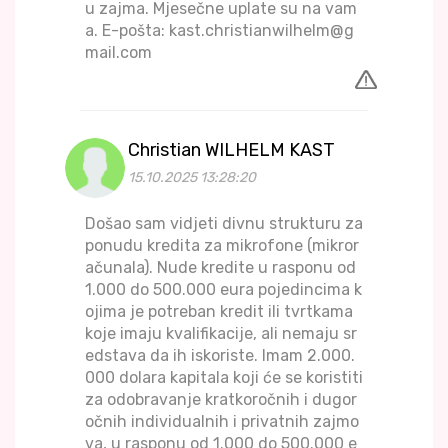
u zajma. Mjesečne uplate su na vam
a. E-pošta: kast.christianwilhelm@g
mail.com
Christian WILHELM KAST
15.10.2025 13:28:20
Došao sam vidjeti divnu strukturu za
ponudu kredita za mikrofone (mikror
ačunala). Nude kredite u rasponu od
1.000 do 500.000 eura pojedincima k
ojima je potreban kredit ili tvrtkama
koje imaju kvalifikacije, ali nemaju sr
edstava da ih iskoriste. Imam 2.000.
000 dolara kapitala koji će se koristiti
za odobravanje kratkoročnih i dugor
očnih individualnih i privatnih zajmo
va, u rasponu od 1.000 do 500.000 e