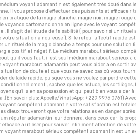
t médium voyant adamantin est également très doué dans le
enne. Il vous propose d’effectuer des puissants et efficace ri
 en pratique de la magie blanche, magie noir, magie rouge o
de voyance cartomancienne en ligne avec le voyant compé
. Il s’agit de l’étude de faisabilité ( pour savoir si un ritue
e votre situation amoureuse ). Si le retour affectif rapide est
rer un rituel de la magie blanche a temps pour une solution fi
nergie positif et négatif. Le médium marabout sérieux comp
ut qu’il vous faut, il est seul médium marabout sérieux a 
voyant marabout adamantin peut vous aider a en sortir ave
 situation de doute et que vous ne savez pas où vous tourne
der de laide rapide, puisque vous ne voulez par perdre cett
nconditionnellement , sachez que les astuce, les sortilèges,
oyens qu'il a en sa possession et qui peut bien vous aider à 
al.(En savoir plus: Appelle/WhatsApp: +229 9975 0761) Avec
oyant compétent adamantin votre satisfaction est totalem
 ces dieux trouveront que votre relations es en danger après
ium réputer adamantin leur donnera, dans ceux car ils prop
efficace a utiliser pour sauver infiniment affection de votre
um voyant marabout sérieux compétent adamantin est un exp