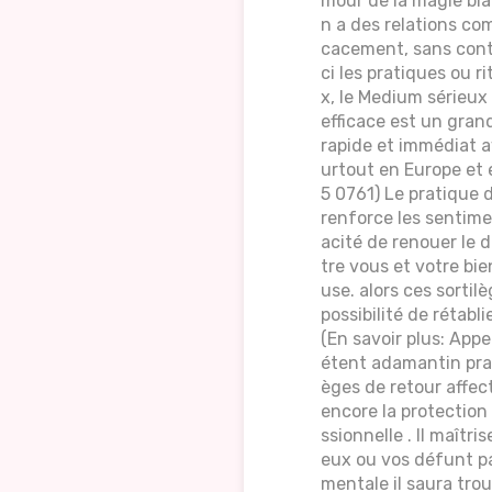
mour de la magie bla
n a des relations co
cacement, sans contr
ci les pratiques ou r
x, le Medium sérieux
efficace est un grand
rapide et immédiat av
urtout en Europe et 
5 0761) Le pratique 
renforce les sentimen
acité de renouer le 
tre vous et votre bi
use. alors ces sorti
possibilité de rétabl
(En savoir plus: Ap
étent adamantin prati
èges de retour affect
encore la protection
ssionnelle . Il maîtr
eux ou vos défunt pa
mentale il saura tro