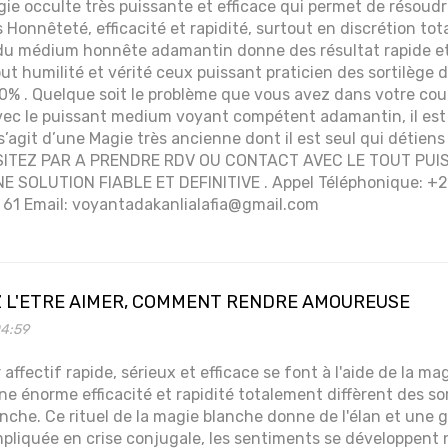
gie occulte très puissante et efficace qui permet de résoud
onnêteté, efficacité et rapidité, surtout en discrétion tota
 du médium honnête adamantin donne des résultat rapide et
ut humilité et vérité ceux puissant praticien des sortilège 
0% . Quelque soit le problème que vous avez dans votre cou
avec le puissant medium voyant compétent adamantin, il est
s’agit d’une Magie très ancienne dont il est seul qui détiens
HESITEZ PAR A PRENDRE RDV OU CONTACT AVEC LE TOUT PU
E SOLUTION FIABLE ET DEFINITIVE . Appel Téléphonique: +2
 61 Email: voyantadakanlialafia@gmail.com
 L'ETRE AIMER, COMMENT RENDRE AMOUREUSE
04:59
 affectif rapide, sérieux et efficace se font à l'aide de la ma
une énorme efficacité et rapidité totalement diffèrent des s
nche. Ce rituel de la magie blanche donne de l'élan et une
mpliquée en crise conjugale, les sentiments se développent n