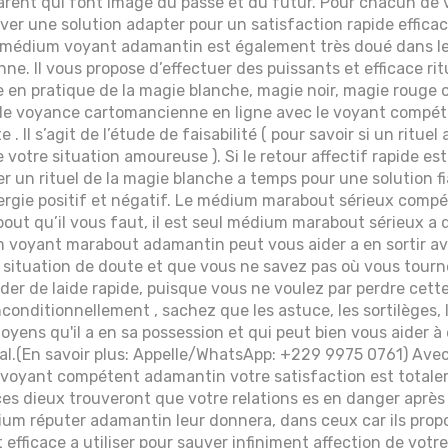
rent qui font image du passé et du futur. Pour chacun de 
uver une solution adapter pour un satisfaction rapide efficac
t médium voyant adamantin est également très doué dans le
enne. Il vous propose d’effectuer des puissants et efficace ri
 en pratique de la magie blanche, magie noir, magie rouge o
de voyance cartomancienne en ligne avec le voyant compé
. Il s’agit de l’étude de faisabilité ( pour savoir si un ritue
e votre situation amoureuse ). Si le retour affectif rapide est
rer un rituel de la magie blanche a temps pour une solution fi
nergie positif et négatif. Le médium marabout sérieux comp
ut qu’il vous faut, il est seul médium marabout sérieux a 
voyant marabout adamantin peut vous aider a en sortir ave
 situation de doute et que vous ne savez pas où vous tourne
der de laide rapide, puisque vous ne voulez par perdre cett
nconditionnellement , sachez que les astuce, les sortilèges,
oyens qu'il a en sa possession et qui peut bien vous aider à 
al.(En savoir plus: Appelle/WhatsApp: +229 9975 0761) Avec
oyant compétent adamantin votre satisfaction est totalem
 ces dieux trouveront que votre relations es en danger après
ium réputer adamantin leur donnera, dans ceux car ils prop
efficace a utiliser pour sauver infiniment affection de votre