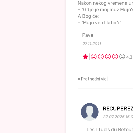
Nakon nekog vremena umr
- "Gdje je moj muž Mujo
A Bog će:
- "Mujo ventilator?"
Pave
27.11.2011
4,3
Prethodni vic |
RECUPEREZ
22.07.2025 15:
Les rituels du Retour