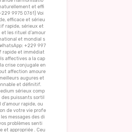
 grande harmonisatio
aturellement et effi
 +229 9975 0761) Voi
de, efficace et sérieu
f rapide, sérieux et
 et les rituel d’amour
national et mondial s
le/WhatsApp: +229 997
f rapide et immédiat
ls affectives a la cap
la crise conjugale en
tout affection amoure
meilleurs augures et
nnable et définitif.
 Medium sérieux comp
 des puissants sortil
el d’amour rapide, ou
on de votre vie profe
r les messages des di
vos problèmes senti
e et appropriée . Ceu