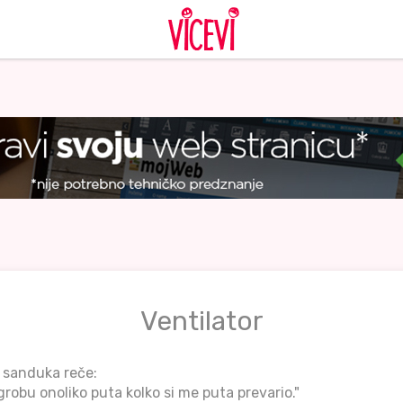
Ventilator
 sanduka reče:
robu onoliko puta kolko si me puta prevario."