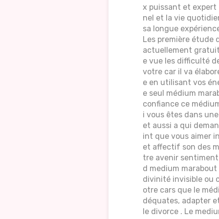
x puissant et exper
nel et la vie quotidi
sa longue expérience
Les première étude 
actuellement gratuite 
e vue les difficulté d
votre car il va élabo
e en utilisant vos é
e seul médium marabo
confiance ce médium 
i vous êtes dans une
et aussi a qui deman
int que vous aimer i
et affectif son des m
tre avenir sentiment
d medium marabout v
divinité invisible ou
otre cars que le méd
déquates, adapter et 
le divorce . Le medi