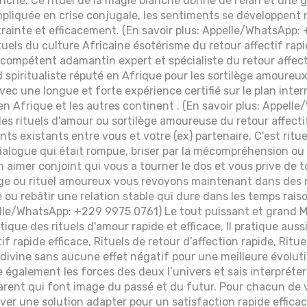
nche. Ce rituel de la magie blanche donne de l'élan et une
mpliquée en crise conjugale, les sentiments se développent n
ainte et efficacement. (En savoir plus: Appelle/WhatsApp:
ituels du culture Africaine ésotérisme du retour affectif rapi
 compétent adamantin expert et spécialiste du retour affecti
 spiritualiste réputé en Afrique pour les sortilège amoureux
ec une longue et forte expérience certifié sur le plan inter
en Afrique et les autres continent . (En savoir plus: Appel
des rituels d'amour ou sortilège amoureuse du retour affecti
ts existants entre vous et votre (ex) partenaire, C'est ritue
dialogue qui était rompue, briser par la mécompréhension ou 
en aimer conjoint qui vous a tourner le dos et vous prive de 
lège ou rituel amoureux vous revoyons maintenant dans des 
ie ou rebâtir une relation stable qui dure dans les temps raiso
pelle/WhatsApp: +229 9975 0761) Le tout puissant et grand
que des rituels d'amour rapide et efficace, Il pratique aussi
if rapide efficace, Rituels de retour d’affection rapide, Ritu
 divine sans aucune effet négatif pour une meilleure évoluti
ise également les forces des deux l’univers et sais interpréte
rent qui font image du passé et du futur. Pour chacun de 
uver une solution adapter pour un satisfaction rapide efficac