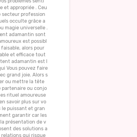
vos problèmes senti
e et appropriée . Ceu
 secteur profession
tuels occulte grâce a
u magie universelle .
tent adamantin sont
l amoureux est possibl
 faisable, alors pour
able et efficace tout
étent adamantin est l
qui Vous pouvez faire
c grand joie. Alors s
r ou mettre la tête
e partenaire ou conjo
 les rituel amoureuse
en savoir plus sur vo
 le puissant et gran
ent garantir car les
 la présentation de v
osent des solutions a
 relations qui risque