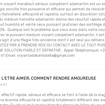
um voyant marabout sérieux compétent adamantin est un exp
gie occulte très puissante et efficace qui permet de résoud
onnêteté, efficacité et rapidité, surtout en discrétion tota
 du médium honnête adamantin donne des résultat rapide et
ut humilité et vérité ceux puissant praticien des sortilège 
0% . Quelque soit le problème que vous avez dans votre cou
avec le puissant medium voyant compétent adamantin, il est
s’agit d’une Magie très ancienne dont il est seul qui détiens
HESITEZ PAR A PRENDRE RDV OU CONTACT AVEC LE TOUT PU
E SOLUTION FIABLE ET DEFINITIVE . Appel Téléphonique: +2
 61 Email: voyantadakanlialafia@gmail.com
 L'ETRE AIMER, COMMENT RENDRE AMOUREUSE
04:57
 affectif rapide, sérieux et efficace se font à l'aide de la ma
une énorme efficacité et rapidité totalement diffèrent des s