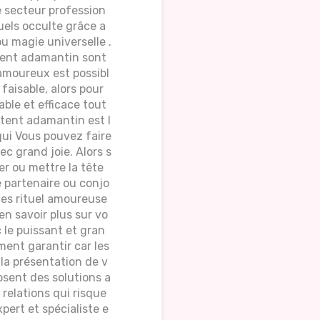
 secteur profession
tuels occulte grâce a
u magie universelle .
tent adamantin sont
l amoureux est possibl
 faisable, alors pour
able et efficace tout
étent adamantin est l
qui Vous pouvez faire
c grand joie. Alors s
r ou mettre la tête
e partenaire ou conjo
 les rituel amoureuse
en savoir plus sur vo
 le puissant et gran
ent garantir car les
 la présentation de v
osent des solutions a
 relations qui risque
ert et spécialiste e