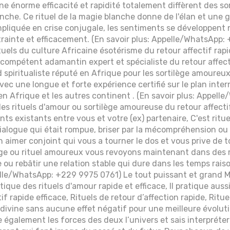
une énorme efficacité et rapidité totalement diffèrent des s
nche. Ce rituel de la magie blanche donne de l'élan et une
mpliquée en crise conjugale, les sentiments se développent n
ainte et efficacement. (En savoir plus: Appelle/WhatsApp:
ituels du culture Africaine ésotérisme du retour affectif rapi
 compétent adamantin expert et spécialiste du retour affecti
 spiritualiste réputé en Afrique pour les sortilège amoureux
ec une longue et forte expérience certifié sur le plan inter
en Afrique et les autres continent . (En savoir plus: Appel
des rituels d'amour ou sortilège amoureuse du retour affecti
ts existants entre vous et votre (ex) partenaire, C'est ritue
dialogue qui était rompue, briser par la mécompréhension ou 
en aimer conjoint qui vous a tourner le dos et vous prive de 
lège ou rituel amoureux vous revoyons maintenant dans des 
ie ou rebâtir une relation stable qui dure dans les temps raiso
pelle/WhatsApp: +229 9975 0761) Le tout puissant et grand
que des rituels d'amour rapide et efficace, Il pratique aussi
if rapide efficace, Rituels de retour d’affection rapide, Ritu
 divine sans aucune effet négatif pour une meilleure évoluti
ise également les forces des deux l’univers et sais interpréte