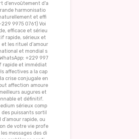
ort d'envoûtement d'a
 grande harmonisatio
aturellement et effi
 +229 9975 0761) Voi
de, efficace et sérieu
f rapide, sérieux et
 et les rituel d’amour
national et mondial s
le/WhatsApp: +229 997
f rapide et immédiat
ls affectives a la cap
la crise conjugale en
tout affection amoure
meilleurs augures et
nnable et définitif.
 Medium sérieux comp
 des puissants sortil
el d’amour rapide, ou
on de votre vie profe
r les messages des di