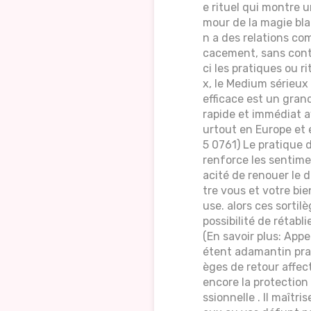
e rituel qui montre 
mour de la magie bla
n a des relations co
cacement, sans contr
ci les pratiques ou r
x, le Medium sérieux
efficace est un grand
rapide et immédiat av
urtout en Europe et 
5 0761) Le pratique 
renforce les sentimen
acité de renouer le 
tre vous et votre bi
use. alors ces sorti
possibilité de rétabl
(En savoir plus: Ap
étent adamantin prati
èges de retour affect
encore la protection
ssionnelle . Il maîtr