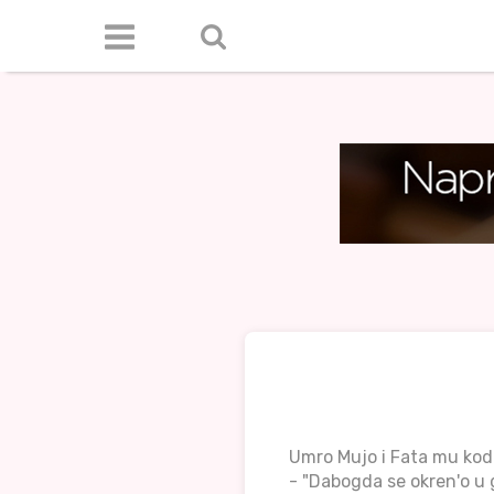
Umro Mujo i Fata mu kod
- "Dabogda se okren'o u g