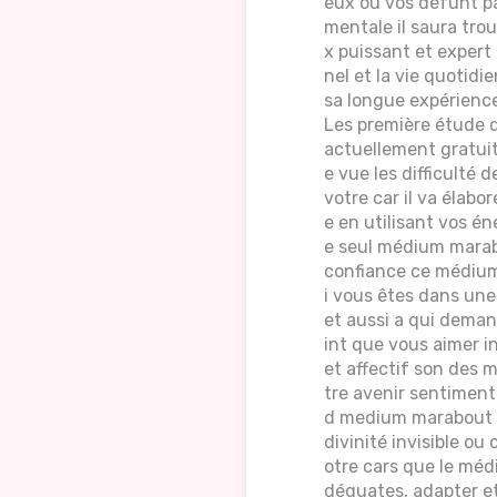
eux ou vos défunt pa
mentale il saura tro
x puissant et exper
nel et la vie quotidi
sa longue expérience
Les première étude 
actuellement gratuite 
e vue les difficulté d
votre car il va élabo
e en utilisant vos é
e seul médium marabo
confiance ce médium 
i vous êtes dans une
et aussi a qui deman
int que vous aimer i
et affectif son des m
tre avenir sentiment
d medium marabout v
divinité invisible ou
otre cars que le méd
déquates, adapter et 