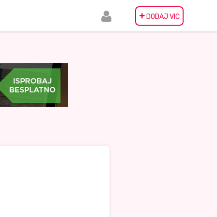
+
DODAJ VIC