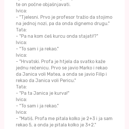
te on počne objašnjavati.
Ivica:
- "Tjelesni. Prvo je profesor tražio da stojimo
na jednoj nozi, pa da onda dignemo drugu."
Tata:
- "Pa na kom ćeš kurcu onda stajati!?"
Ivica:
- "To sam i ja rekao."
Ivica:
- "Hrvatski. Profa je htjela da svatko kaže
jednu rečenicu. Prvo se javio Marko i rekao
da Janica voli Matea, a onda se javio Filip i
rekao da Janica voli Pericu."
Tata:
- "Pa ta Janica je kurva!"
Ivica:
- "To sam i ja rekao."
Ivica:
- "Matiš. Profa me pitala kolko je 2+3 i ja sam
rekao 5, a onda je pitala kolko je 3+2."