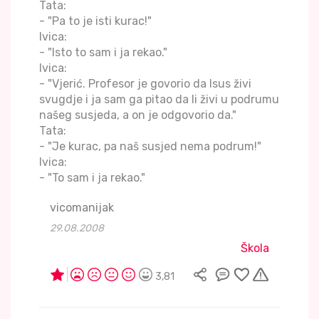
Tata:
- "Pa to je isti kurac!"
Ivica:
- "Isto to sam i ja rekao."
Ivica:
- "Vjerić. Profesor je govorio da Isus živi
svugdje i ja sam ga pitao da li živi u podrumu
našeg susjeda, a on je odgovorio da."
Tata:
- "Je kurac, pa naš susjed nema podrum!"
Ivica:
- "To sam i ja rekao."
vicomanijak
29.08.2008
Škola
3,81