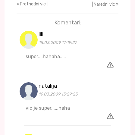
Prethodni vic |
| Naredni vic
Komentari:
lili
15.03.2009 17:19:27
super....hahaha.....
natalija
19.03.2009 13:29:23
vic je super......haha