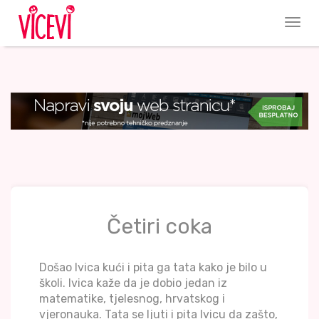
Četiri coka
Došao Ivica kući i pita ga tata kako je bilo u
školi. Ivica kaže da je dobio jedan iz
matematike, tjelesnog, hrvatskog i
vjeronauka. Tata se ljuti i pita Ivicu da zašto,