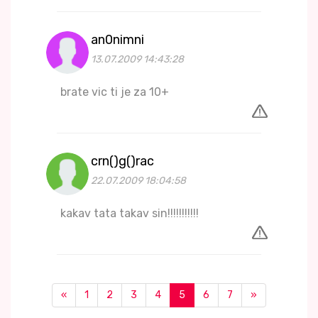
an0nimni
13.07.2009 14:43:28
brate vic ti je za 10+
crn()g()rac
22.07.2009 18:04:58
kakav tata takav sin!!!!!!!!!!!
«
1
2
3
4
5
6
7
»