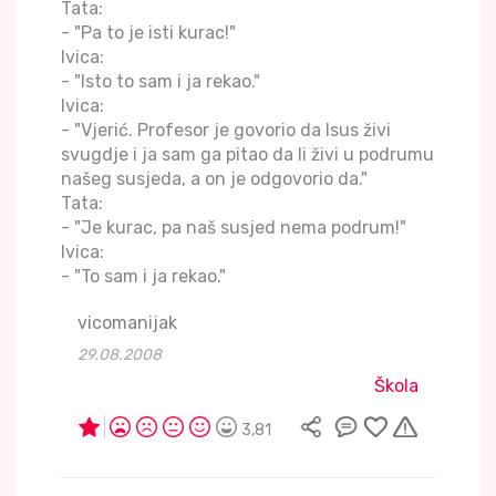
Tata:
- "Pa to je isti kurac!"
Ivica:
- "Isto to sam i ja rekao."
Ivica:
- "Vjerić. Profesor je govorio da Isus živi
svugdje i ja sam ga pitao da li živi u podrumu
našeg susjeda, a on je odgovorio da."
Tata:
- "Je kurac, pa naš susjed nema podrum!"
Ivica:
- "To sam i ja rekao."
vicomanijak
29.08.2008
Škola
3,81