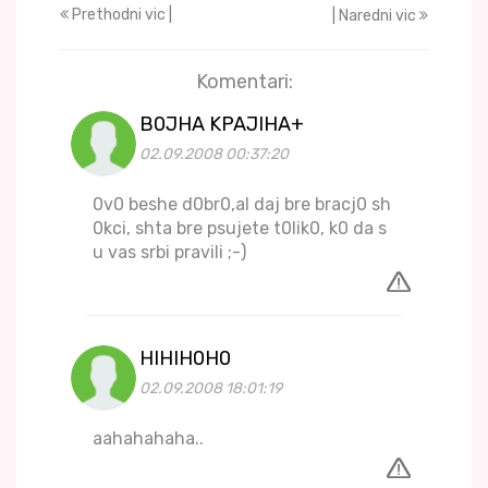
Prethodni vic |
| Naredni vic
Komentari:
B0JHA KPAJIHA+
02.09.2008 00:37:20
0v0 beshe d0br0,al daj bre bracj0 sh
0kci, shta bre psujete t0lik0, k0 da s
u vas srbi pravili ;-)
HIHIH0H0
02.09.2008 18:01:19
aahahahaha..