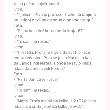
te on počne objašnjavati.
Ivica:
- "Tjelesni. Prvo je profesor tražio da stojimo
na jednoj nozi, pa da onda dignemo drugu."
Tata:
- "Pa na kom ćeš kurcu onda stajati!?"
Ivica:
- "To sam i ja rekao."
Ivica:
- "Hrvatski. Profa je htjela da svatko kaže
jednu rečenicu. Prvo se javio Marko i rekao
da Janica voli Matea, a onda se javio Filip i
rekao da Janica voli Pericu."
Tata:
- "Pa ta Janica je kurva!"
Ivica:
- "To sam i ja rekao."
Ivica:
- "Matiš. Profa me pitala kolko je 2+3 i ja sam
rekao 5, a onda je pitala kolko je 3+2."