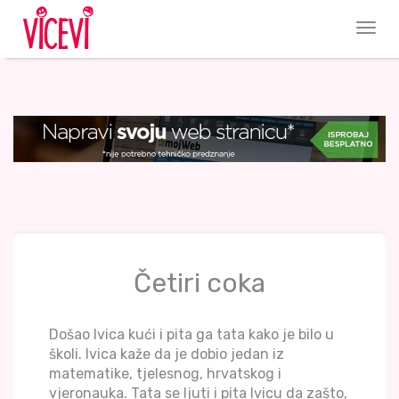
Četiri coka
Došao Ivica kući i pita ga tata kako je bilo u
školi. Ivica kaže da je dobio jedan iz
matematike, tjelesnog, hrvatskog i
vjeronauka. Tata se ljuti i pita Ivicu da zašto,